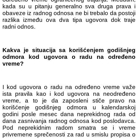
kada su u pitanju generalno sva druga prava i
obaveze iz radnog odnosa ne bi trebalo da postoji
razlika između ova dva tipa ugovora dok traje
radni odnos.
Kakva je situacija sa korišćenjem godišnjeg
odmora kod ugovora o radu na određeno
vreme?
I kod ugovora o radu na određeno vreme važe
ista pravila kao i kod ugovora na neodređeno
vreme, a to je da zaposleni stiče pravo na
korišćenje godišnjeg odmora u kalendarskoj
godini posle mesec dana neprekidnog rada od
dana zasnivanja radnog odnosa kod poslodavca.
Pod neprekidnim radom smatra se i vreme
privremene sprečenosti za rad u smislu propisa o