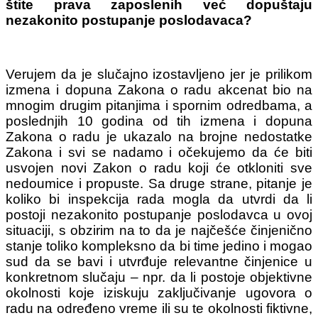
štite prava zaposlenih već dopuštaju
nezakonito postupanje poslodavaca?
Verujem da je slučajno izostavljeno jer je prilikom
izmena i dopuna Zakona o radu akcenat bio na
mnogim drugim pitanjima i spornim odredbama, a
poslednjih 10 godina od tih izmena i dopuna
Zakona o radu je ukazalo na brojne nedostatke
Zakona i svi se nadamo i očekujemo da će biti
usvojen novi Zakon o radu koji će otkloniti sve
nedoumice i propuste. Sa druge strane, pitanje je
koliko bi inspekcija rada mogla da utvrdi da li
postoji nezakonito postupanje poslodavca u ovoj
situaciji, s obzirim na to da je najčešće činjenično
stanje toliko kompleksno da bi time jedino i mogao
sud da se bavi i utvrđuje relevantne činjenice u
konkretnom slučaju – npr. da li postoje objektivne
okolnosti koje iziskuju zaključivanje ugovora o
radu na određeno vreme ili su te okolnosti fiktivne,