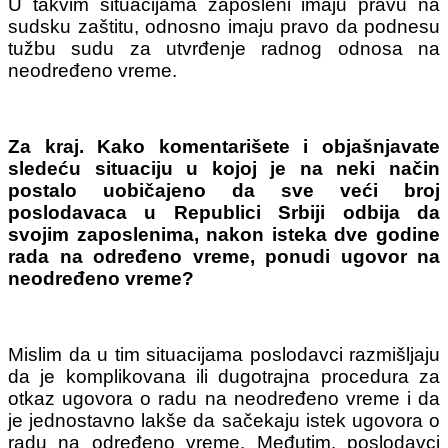
U takvim situacijama zaposleni imaju pravu na
sudsku zaštitu, odnosno imaju pravo da podnesu
tužbu sudu za utvrđenje radnog odnosa na
neodređeno vreme.
Za kraj. Kako komentarišete i objašnjavate
sledeću situaciju u kojoj je na neki način
postalo uobičajeno da sve veći broj
poslodavaca u Republici Srbiji odbija da
svojim zaposlenima, nakon isteka dve godine
rada na određeno vreme, ponudi ugovor na
neodređeno vreme?
Mislim da u tim situacijama poslodavci razmišljaju
da je komplikovana ili dugotrajna procedura za
otkaz ugovora o radu na neodređeno vreme i da
je jednostavno lakše da sačekaju istek ugovora o
radu na određeno vreme. Međutim, poslodavci