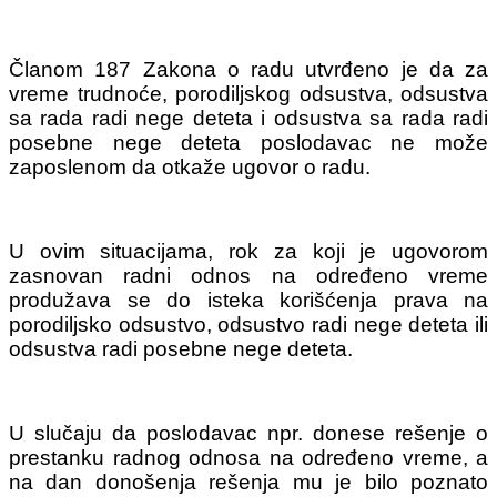
Članom 187 Zakona o radu utvrđeno je da za
vreme trudnoće, porodiljskog odsustva, odsustva
sa rada radi nege deteta i odsustva sa rada radi
posebne nege deteta poslodavac ne može
zaposlenom da otkaže ugovor o radu.
U ovim situacijama, rok za koji je ugovorom
zasnovan radni odnos na određeno vreme
produžava se do isteka korišćenja prava na
porodiljsko odsustvo, odsustvo radi nege deteta ili
odsustva radi posebne nege deteta.
U slučaju da poslodavac npr. donese rešenje o
prestanku radnog odnosa na određeno vreme, a
na dan donošenja rešenja mu je bilo poznato