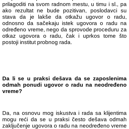
prilagoditi na svom radnom mestu, u timu i sl., pa
ako rezultat ne bude pozitivan, poslodavci su
stava da je lakše da otkažu ugovor o radu,
odnosno da sačekaju istek ugovora o radu na
određeno vreme, nego da sprovode proceduru za
otkaz ugovora o radu, čak i uprkos tome što
postoji institut probnog rada.
Da li se u praksi dešava da se zaposlenima
odmah ponudi ugovor o radu na neodređeno
vreme?
Da, na osnovu mog iskustva i rada sa klijentima
mogu reći da se u praksi često dešava odmah
zaključenje ugovora o radu na neodređeno vreme