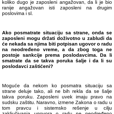
koliko dugo je zaposleni angažovan, da li je bio
ranije angažovan isti zaposleni na drugim
poslovima i sl.
Ako posmatrate situaciju sa strane, onda se
zaposleni mogu držati doživotno u zabludi da
će nekada sa njima biti potpisan ugovor o radu
na neodređeno vreme, a da zbog toga ne
postoje sankcije prema poslodavcima. Da li
smatrate da se takva poruka šalje i da li su
poslodavci zaštićeni?
Moguće da nekom ko posmatra situaciju sa
strane deluje tako, ali ne bih rekla da se šalje
takva poruku. Zaposleni uvek imaju pravo na
sudsku zaštitu. Naravno, izmene Zakona o radu u
tom pravcu i sistemsko rešenje u cilju
zaključivanja ugovora o radu ne neodređeno