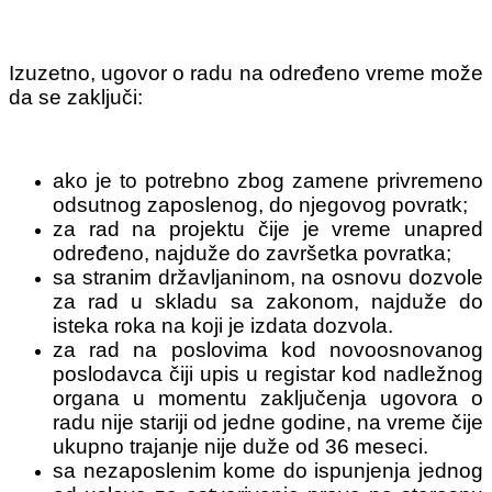
Izuzetno, ugovor o radu na određeno vreme može
da se zaključi:
ako je to potrebno zbog zamene privremeno
odsutnog zaposlenog, do njegovog povratk;
za rad na projektu čije je vreme unapred
određeno, najduže do završetka povratka;
sa stranim državljaninom, na osnovu dozvole
za rad u skladu sa zakonom, najduže do
isteka roka na koji je izdata dozvola.
za rad na poslovima kod novoosnovanog
poslodavca čiji upis u registar kod nadležnog
organa u momentu zaključenja ugovora o
radu nije stariji od jedne godine, na vreme čije
ukupno trajanje nije duže od 36 meseci.
sa nezaposlenim kome do ispunjenja jednog