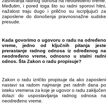
zasnivanja radnog odnosa na neodređeno vreme.
Međutim, i pored toga što su radni sporovi hitni,
nažalost traju dugo i prilično su iscrpljujući za
zaposlene do donošenja pravnosnažne sudske
presude.
Kada govorimo o ugovoru o radu na određeno
vreme, jedno od ključnih pitanja jeste
prerastanje radnog odnosa iz određenog na
neodređeno vreme, odnosno u stalni radni
odnos. Šta Zakon o radu propisuje?
Zakon o radu izričito propisuje da ako zaposleni
nastavi sa radom najmanje pet radnih dana po
isteku vremena za koje je ugovor o radu zaključen
dolazi do uspostavljanja radnog odnosa na
neodređeno vreme.