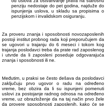
od uslova za ostvarivanje prava na starosnu
penziju nedostaje do pet godina, najduže do
ispunjenja uslova, u skladu sa propisima o
penzijskom i invalidskom osiguranju.
Za proveru znanja i sposobnosti novozaposlenih
postoji institut probnog rada koji preporučujem da
se ugovori u trajanju do 6 meseci i tokom kog
trajanja poslodavci treba da prate rad zaposlenog
i utvrde da li zaposleni poseduje odgovarajuća
znanja i sposobnosti ili ne.
Međutim, u praksi se često dešava da poslodavci
zaključuju prvo ugovor o radu na određeno
vreme, bez obzira da li su ispunjeni pomenuti
uslovi za postojanje radnog odnosa na određeno
vreme, uz obrazloženje da na taj način prvo žele
da provere sposobnosti zaposlenih, kako će se