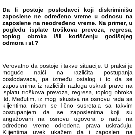
Da li postoje poslodavci koji diskriminišu
zaposlene ne određeno vreme u odnosu na
zaposlene na neodređeno vreme. Na primer, u
pogledu isplate troškova prevoza, regresa,
toplog obroka i/ili korišćenju godišnjeg
odmora i sl.?
Verovatno da postoje i takve situacije. U praksi je
moguće naići na različita postupanja
poslodavaca, pa između ostalog i to da se
zaposlenima iz različitih razloga uskrati pravo na
isplatu troškova prevoza, regresa, toplog obroka
itd. Međutim, iz mog iskustva na osnovu rada sa
klijentima nisam se lično susretala sa takvim
postupanjem da se zaposlenima koji su
angažovani na osnovu ugovora o radu na
određeno vreme određena prava uskraćuju.
Klijentima uvek ukažem da i zaposleni na