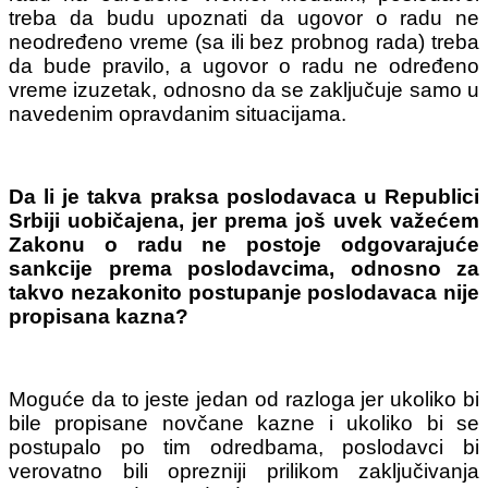
treba da budu upoznati da ugovor o radu ne
neodređeno vreme (sa ili bez probnog rada) treba
da bude pravilo, a ugovor o radu ne određeno
vreme izuzetak, odnosno da se zaključuje samo u
navedenim opravdanim situacijama.
Da li je takva praksa poslodavaca u Republici
Srbiji uobičajena, jer prema još uvek važećem
Zakonu o radu ne postoje odgovarajuće
sankcije prema poslodavcima, odnosno za
takvo nezakonito postupanje poslodavaca nije
propisana kazna?
Moguće da to jeste jedan od razloga jer ukoliko bi
bile propisane novčane kazne i ukoliko bi se
postupalo po tim odredbama, poslodavci bi
verovatno bili oprezniji prilikom zaključivanja