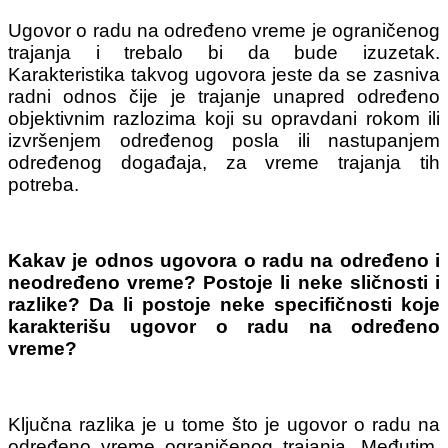
Ugovor o radu na određeno vreme je ograničenog
trajanja i trebalo bi da bude izuzetak.
Karakteristika takvog ugovora jeste da se zasniva
radni odnos čije je trajanje unapred određeno
objektivnim razlozima koji su opravdani rokom ili
izvršenjem određenog posla ili nastupanjem
određenog događaja, za vreme trajanja tih
potreba.
Kakav je odnos ugovora o radu na određeno i
neodređeno vreme? Postoje li neke sličnosti i
razlike? Da li postoje neke specifičnosti koje
karakterišu ugovor o radu na određeno
vreme?
Ključna razlika je u tome što je ugovor o radu na
određeno vreme ograničenog trajanja. Međutim,