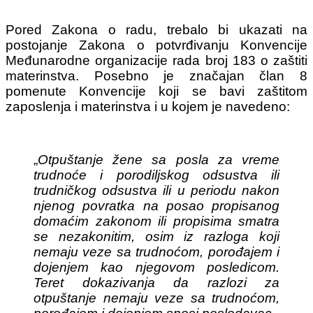
Pored Zakona o radu, trebalo bi ukazati na
postojanje Zakona o potvrđivanju Konvencije
Međunarodne organizacije rada broj 183 o zaštiti
materinstva. Posebno je značajan član 8
pomenute Konvencije koji se bavi zaštitom
zaposlenja i materinstva i u kojem je navedeno:
„
Otpuštanje žene sa posla za vreme
trudnoće i porodiljskog odsustva ili
trudničkog odsustva ili u periodu nakon
njenog povratka na posao propisanog
domaćim zakonom ili propisima smatra
se nezakonitim, osim iz razloga koji
nemaju veze sa trudnoćom, porođajem i
dojenjem kao njegovom posledicom.
Teret dokazivanja da razlozi za
otpuštanje nemaju veze sa trudnoćom,