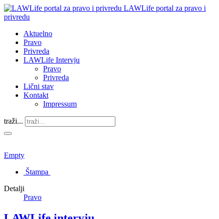
LAWLife portal za pravo i
privredu
Aktuelno
Pravo
Privreda
LAWLife Intervju
Pravo
Privreda
Lični stav
Kontakt
Impressum
traži...
Empty
Štampa
Detalji
Pravo
LAWLife intervju