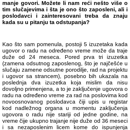
manje govori. Možete li nam reći nešto više o
tim slučajevima i šta je ono što zaposleni, ali i
poslodavci i zainteresovani treba da znaju
kada su u pitanju ta odstupanja?
Kao što sam pomenula, postoji 5 izuzetaka kada
ugovor o radu na određeno vreme može da traje
duže od 24 meseca. Pored prva tri izuzetka
(zamena odsutnog zaposlenog, što je najčešće u
slučaju zamene odsutne porodilje, rad na projektu
i ugovor sa strancem), posebno bih ukazala na
poslednja dva izuzetka koja mislim da nisu
dovoljno primenjena, a to je zaključenje ugovora o
radu na određeno vreme za rad na poslovima kod
novoosnovanog poslodavca čiji upis u registar
kod nadležnog organa u momentu zaključenja
ugovora o radu nije stariji od jedne godine, na
vreme čije ukupno trajanje nije duže od 36 meseci
i sa nezaposlenim licem kome do ispunjenja