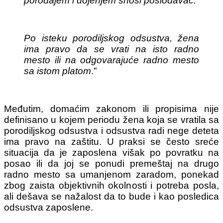
porođajem i dojenjem snosi poslodavac.
Po isteku porodiljskog odsustva, žena
ima pravo da se vrati na isto radno
mesto ili na odgovarajuće radno mesto
sa istom platom
.”
Međutim, domaćim zakonom ili propisima nije
definisano u kojem periodu žena koja se vratila sa
porodiljskog odsustva i odsustva radi nege deteta
ima pravo na zaštitu. U praksi se često sreće
situacija da je zaposlena višak po povratku na
posao ili da joj se ponudi premeštaj na drugo
radno mesto sa umanjenom zaradom, ponekad
zbog zaista objektivnih okolnosti i potreba posla,
ali dešava se nažalost da to bude i kao posledica
odsustva zaposlene.