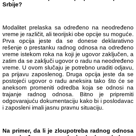
Srbije?
Modalitet prelaska sa određeno na neodređeno
vreme je različit, ali teorijski obe opcije su moguće.
Prva opcija jeste da se donese deklarativno
rešenje o prestanku radnog odnosa na određeno
vreme istekom roka na koji je ugovor zaključen, a
zatim da se zaključi ugovor o radu na neodređeno
vreme. U ovom slučaju je potrebno uraditi odjavu,
pa prijavu zaposlenog. Druga opcija jeste da se
postojeći ugovor o radu aneksira tako što će se
aneksom promeniti odredba koja se odnosi na
trajanje radnog odnosa. Bitno je pripremiti
odgovarajuću dokumentaciju kako bi i poslodavac
i zaposleni imali jasnu pravnu situaciju.
Na primer, da li je zloupotreba radnog odnosa