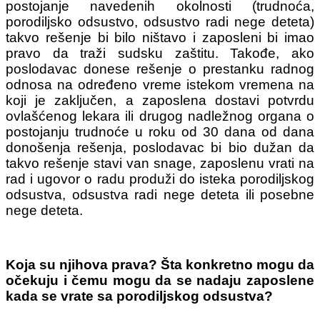
postojanje navedenih okolnosti (trudnoća,
porodiljsko odsustvo, odsustvo radi nege deteta)
takvo rešenje bi bilo ništavo i zaposleni bi imao
pravo da traži sudsku zaštitu. Takođe, ako
poslodavac donese rešenje o prestanku radnog
odnosa na određeno vreme istekom vremena na
koji je zaključen, a zaposlena dostavi potvrdu
ovlašćenog lekara ili drugog nadležnog organa o
postojanju trudnoće u roku od 30 dana od dana
donošenja rešenja, poslodavac bi bio dužan da
takvo rešenje stavi van snage, zaposlenu vrati na
rad i ugovor o radu produži do isteka porodiljskog
odsustva, odsustva radi nege deteta ili posebne
nege deteta.
Koja su njihova prava? Šta konkretno mogu da
očekuju i čemu mogu da se nadaju zaposlene
kada se vrate sa porodiljskog odsustva?