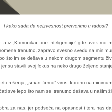
I kako sada da neizvesnost pretvorimo u radost?
ja iz „Komunikacione inteligencije“ gde uvek moji
promene trenutno, zapravo svesno svedu na minimum
epo što im se dešava u nekom drugom segmentu život
jer su stavili svoj fokus na neko drugo željeno stanj
I eto rešenja, „smanjićemo“ virus koronu na minimum
ćati sve lepo što nam se trenutno dešava u našim ži
dobra za nas, jer podseća na opasnost i tera nas 