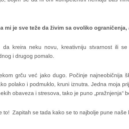
da mi je sve teže da živim sa ovoliko ograničenja,
 da kreira neku novu, kreativniju stvarnost ili 
ednog i drugog pomalo.
kom grču već jako dugo. Počinje najneobičnija ško
ko polako i podmuklo, kruni iznutra. Jedna moja prija
ekih obaveza i stresova, tako je puno „pražnjenja“ be
 je to! Zapitah se tada kako se to najbolje pune naše 