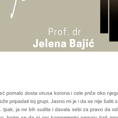
eć pomalo dosta virusa korona i cele priče oko njega
že pripadati toj grupi. Jasno mi je i da se nije šalit
pa. Ipak, ja ne bih sudila i davala sebi za pravo da o
o, bojim se da ni oni kompetentni nemaju baš mno