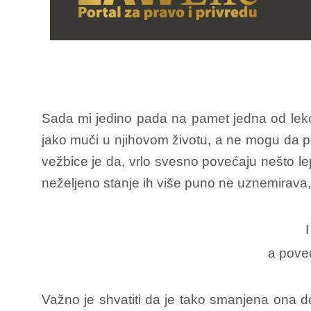
Sada mi jedino pada na pamet jedna od lekci
jako muči u njihovom životu, a ne mogu da 
vežbice je da, vrlo svesno povećaju nešto l
neželjeno stanje ih više puno ne uznemirava, 
a pove
Važno je shvatiti da je tako smanjena ona 