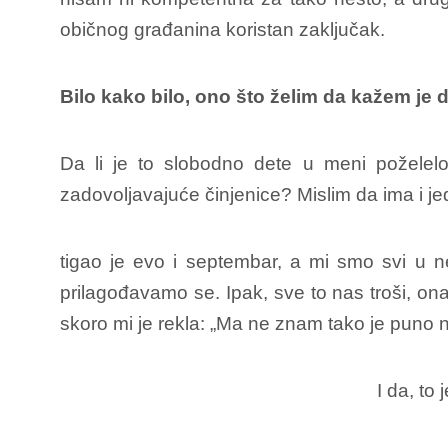
običnog građanina koristan zaključak.
Bilo kako bilo, ono što želim da kažem je 
Da li je to slobodno dete u meni poželelo
zadovoljavajuće činjenice? Mislim da ima i j
tigao je evo i septembar, a mi smo svi u ne
prilagođavamo se. Ipak, sve to nas troši, ona
skoro mi je rekla: „Ma ne znam tako je puno n
I da, to