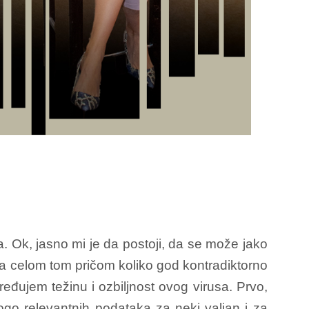
. Ok, jasno mi je da postoji, da se može jako
i sa celom tom pričom koliko god kontradiktorno
dređujem težinu i ozbiljnost ovog virusa. Prvo,
go relevantnih podataka za neki valjan i za