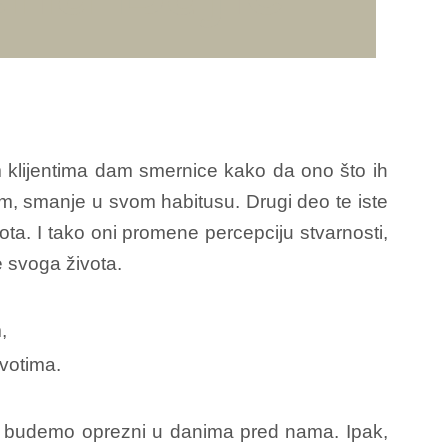
m klijentima dam smernice kako da ono što ih
, smanje u svom habitusu. Drugi deo te iste
a. I tako oni promene percepciju stvarnosti,
e svoga života.
,
votima.
da budemo oprezni u danima pred nama. Ipak,