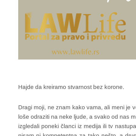
Hajde da kreiramo stvarnost bez korone.
Dragi moji, ne znam kako vama, ali meni je v
loše odraziti na neke ljude, a svako od nas mo
izgledali poneki članci iz medija ili tv nastu
nisam ni kompetentna za tako nešto, a drug