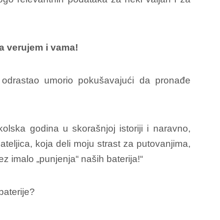
 a verujem i vama!
se odrastao umorio pokušavajući da pronađe
lska godina u skorašnjoj istoriji i naravno,
teljica, koja deli moju strast za putovanjima,
z imalo „punjenja“ naših baterija!“
baterije?