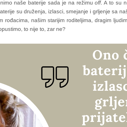
unimo naše baterije sada je na režimu
off
. A to su 
rije su druženja, izlasci, smejanje i grljenje sa naš
m rođacima, našim starijim roditeljima, dragim ljudi
pustimo, to nije to, zar ne?