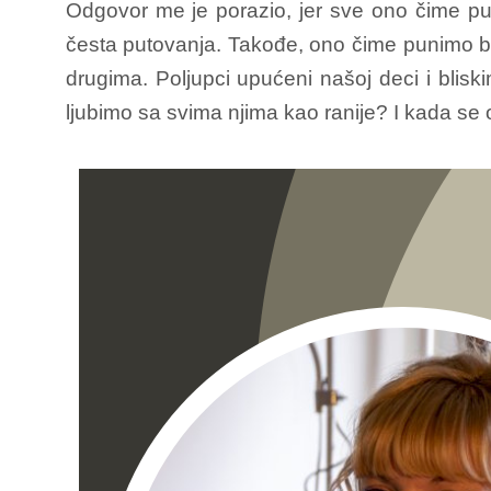
Odgovor me je porazio, jer sve ono čime p
česta putovanja. Takođe, ono čime punimo bate
drugima. Poljupci upućeni našoj deci i bliski
ljubimo sa svima njima kao ranije? I kada se o