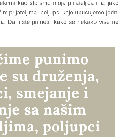
nekima kao što smo moja prijateljica i ja, jako
im prijateljima, poljupci koje upućujemo jedni
ma. Da li ste primetili kako se nekako više ne