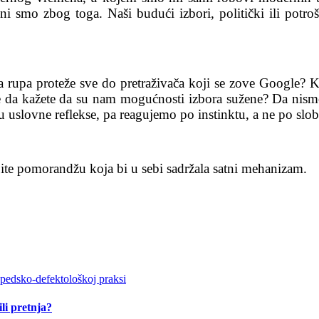
i smo zbog toga. Naši budući izbori, politički ili potroša
ija rupa proteže sve do pretraživača koji se zove Google
te da kažete da su nam mogućnosti izbora sužene? Da nis
 uslovne reflekse, pa reagujemo po instinktu, a ne po slob
jite pomorandžu koja bi u sebi sadržala satni mehanizam.
li pretnja?