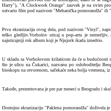
Harry"), "A Clockwork Orange" zauvek je na ovim prost
ostvario film pod nazivom "Mehanička pomorandža" ili
Prvu ekranizaciju ovog dela, pod nazivom "Vinyl", naprav
teško gledljiv.Vorholov uticaj u pop-artu je nemerljiv,
najuticajniji rok album koji je Njujork ikada iznedrio.
U skladu sa Vorholovom krilaticom da će u budućnosti s
što je ulicu na Čukarici, nazvanu po osloboditelju Be
bioskopu na otvorenom, sačekaće neka bolja vremena, iz
Takođe, prezentovana je pre par meseci u Beogradu i skulp
Dostojnu ekranizaciju "Paklena pomorandža" doživela je 