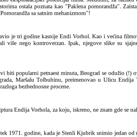
orima ostala poznata kao "Paklena pomorandža". Zaista
 "Pomorandža sa satnim mehanizmom"!
io je tri godine kasnije Endi Vorhol. Kao i većina filmov
 ali više nego kontroverzan. Ipak, njegove slike su sjajn
vi biti popularni petnaest minuta, Beograd se odužio (!
ograda, Maršalu Tolbuhinu, preimenovao u Ulicu Endija V
 razloga bezbednosne procene.
tura Endija Vorhola, za koju, iskreno, ne znam gde se nala
tek 1971. godine, kada je Stenli Kjubrik snimio jedan od 