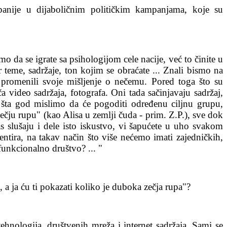
panije u dijaboličnim političkim kampanjama, koje su
o da se igrate sa psihologijom cele nacije, već to činite u
teme, sadržaje, ton kojim se obraćate ... Znali bismo na
 promenili svoje mišljenje o nečemu. Pored toga što su
ča video sadržaja, fotografa. Oni tada sačinjavaju sadržaj,
vi, šta god mislimo da će pogoditi određenu ciljnu grupu,
ečju rupu" (kao Alisa u zemlji čuda - prim. Z.P.), sve dok
as slušaju i dele isto iskustvo, vi šapućete u uho svakom
tira, na takav način što više nećemo imati zajedničkih,
unkcionalno društvo? ... "
 a ja ću ti pokazati koliko je duboka zečja rupa"?
ologija, društvenih mreža i internet sadržaja. Sami se