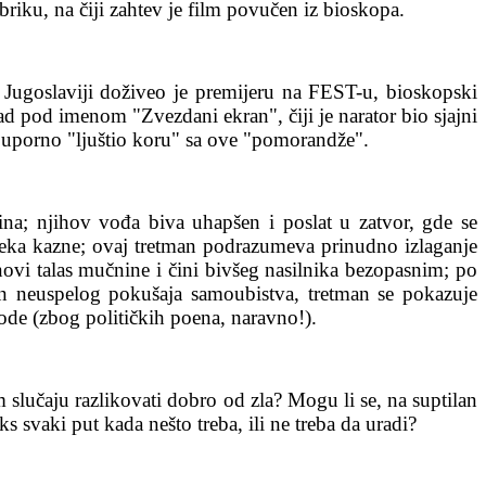
ubriku, na čiji zahtev je film povučen iz bioskopa.
j Jugoslaviji doživeo je premijeru na FEST-u, bioskopski
ad pod imenom "Zvezdani ekran", čiji je narator bio sjajni
e uporno "ljuštio koru" sa ove "pomorandže".
ina; njihov vođa biva uhapšen i poslat u zatvor, gde se
eka kazne; ovaj tretman podrazumeva prinudno izlaganje
novi talas mučnine i čini bivšeg nasilnika bezopasnim; po
kon neuspelog pokušaja samoubistva, tretman se pokazuje
ode (zbog političkih poena, naravno!).
slučaju razlikovati dobro od zla? Mogu li se, na suptilan
s svaki put kada nešto treba, ili ne treba da uradi?