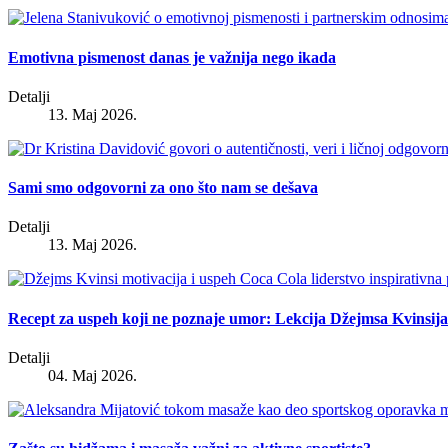
Emotivna pismenost danas je važnija nego ikada
Detalji
13. Maj 2026.
Sami smo odgovorni za ono što nam se dešava
Detalji
13. Maj 2026.
Recept za uspeh koji ne poznaje umor: Lekcija Džejmsa Kvinsija
Detalji
04. Maj 2026.