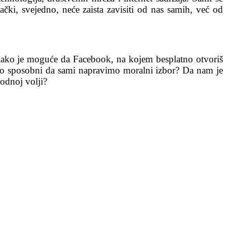
čki, svejedno, neće zaista zavisiti od nas samih, već od
? Kako je moguće da Facebook, na kojem besplatno otvoriš
mo sposobni da sami napravimo moralni izbor? Da nam je
odnoj volji?