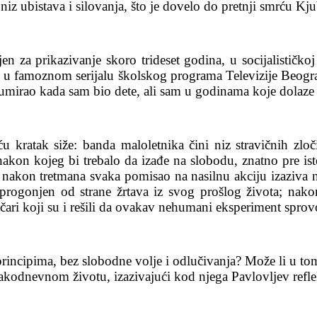
a niz ubistava i silovanja, što je dovelo do pretnji smrću Kj
n za prikazivanje skoro trideset godina, u socijalističko
vao u famoznom serijalu školskog programa Televizije Beogr
raumirao kada sam bio dete, ali sam u godinama koje dolaz
 kratak siže: banda maloletnika čini niz stravičnih zloč
on kojeg bi trebalo da izađe na slobodu, znatno pre ist
i; nakon tretmana svaka pomisao na nasilnu akciju izaziva 
 progonjen od strane žrtava iz svog prošlog života; na
ari koji su i rešili da ovakav nehumani eksperiment sprov
rincipima, bez slobodne volje i odlučivanja? Može li u tom 
vakodnevnom životu, izazivajući kod njega Pavlovljev reflek