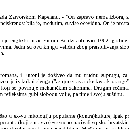
da Zatvorskom Kapelanu. - "On zapravo nema izbora, zar n
iskrenost bila je, međutim, suviše očevidna. On je prestao
ji je engleski pisac Entoni Berdžis objavio 1962. godin
a. Jedni su ovu knjigu veličali zbog preispitivanja slobod
ja.
i romana, i Entoni je doživeo da mu trudnu suprugu, za
zeo je iz kokni slenga ("as queer as a clockwork orange"
tet koji se povinuje mehaničkim zakonima. Drugim rečim
refleksima gubi slobodu volje, pa time i svoju suštinu.
ao u ex-yu mitologiju popularne (kontra)kulture, ipak pre
esperanto (koji smo svojevremeno nazivali srpsko-hrvatskim
glasio eksploatacijski potencijal filma. Međutim, za razlik