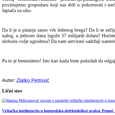
povinujemo gospodaru koji nas drži u pokornosti i srećn
šaptača na uho.
Da li je u pitanju samo vrh ledenog brega? Da li se zeč
nalog, u jednom danu izgubi 37 milijardi dolara? Hoće
sloboda volje ugrožena? Da nam servirani sadržaji nameću
Pa to je besmisleno! Isto kao kada biste pokušali da odga
Autor:
Zlatko Petrović
Lični stav
Veštačka inteligencija u logopedsko-defektološkoj praksi. Pomoć i