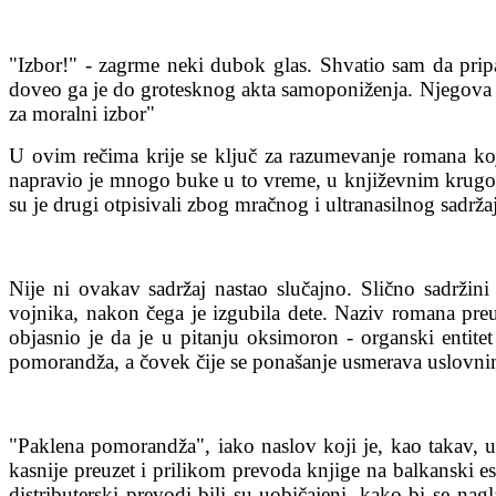
"Izbor!" - zagrme neki dubok glas. Shvatio sam da pripa
doveo ga je do grotesknog akta samoponiženja. Njegova ne
za moralni izbor"
U ovim rečima krije se ključ za razumevanje romana ko
napravio je mnogo buke u to vreme, u književnim krugovim
su je drugi otpisivali zbog mračnog i ultranasilnog sadrža
Nije ni ovakav sadržaj nastao slučajno. Slično sadržin
vojnika, nakon čega je izgubila dete. Naziv romana preu
objasnio je da je u pitanju oksimoron - organski enti
pomorandža, a čovek čije se ponašanje usmerava uslovnim 
"Paklena pomorandža", iako naslov koji je, kao takav, uš
kasnije preuzet i prilikom prevoda knjige na balkanski 
distributerski prevodi bili su uobičajeni, kako bi se na