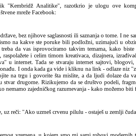
nik "Kembridž Analitike", razotkrio je ulogu ove kom
uštvene mreže Facebook:
ržave, bez njihove saglasnosti ili saznanja o tome. I ne sam
smo na kakve ste poruke bili podložni, uzimajući u obzir 
a treba da vas isprovociramo takvim temama, kako biste
, raspolažete i celim timom kreativaca, dizajnera, izrađiva
gava" u internet. Tada se stvaraju internet sajtovi, blogo
nađu. I onda kada ga vide i kliknu na link - odlaze niz "z
te na trgu i govorite šta mislite, a da ljudi dolaze da v
 stvar drugome. Rizikujemo da se društvo podeli, fragmen
Ako nemamo zajedničkog razumevanja - kako možemo biti f
 uz reči: "Ako uzmeš crvenu pilulu - ostaješ u zemlji čuda,
ernog vremena, u kojem smo mi sami robovi modernih tehn