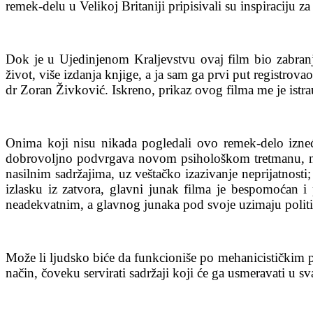
remek-delu u Velikoj Britaniji pripisivali su inspiraciju z
Dok je u Ujedinjenom Kraljevstvu ovaj film bio zabranje
život, više izdanja knjige, a ja sam ga prvi put registro
dr Zoran Živković. Iskreno, prikaz ovog filma me je ist
Onima koji nisu nikada pogledali ovo remek-delo izneću
dobrovoljno podvrgava novom psihološkom tretmanu, nak
nasilnim sadržajima, uz veštačko izazivanje neprijatnost
izlasku iz zatvora, glavni junak filma je bespomoćan i
neadekvatnim, a glavnog junaka pod svoje uzimaju politič
Može li ljudsko biće da funkcioniše po mehanicističkim p
način, čoveku servirati sadržaji koji će ga usmeravati u s