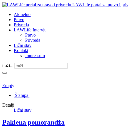
LAWLife portal za pravo i pri
Aktuelno
Pravo
Privreda
LAWLife Intervju
Pravo
Privreda
Lični stav
Kontakt
Impressum
traži...
Empty
Štampa
Detalji
Lični stav
Paklena pomorandža