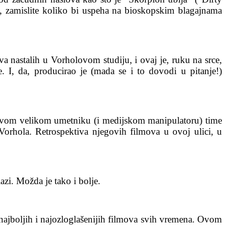
, zamislite koliko bi uspeha na bioskopskim blagajnama
a nastalih u Vorholovom studiju, i ovaj je, ruku na srce,
e. I, da, producirao je (mada se i to dovodi u pitanje!)
) ovom velikom umetniku (i medijskom manipulatoru) time
orhola. Retrospektiva njegovih filmova u ovoj ulici, u
zi. Možda je tako i bolje.
najboljih i najozloglašenijih filmova svih vremena. Ovom