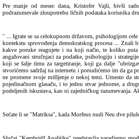
Pre manje od mesec dana, Kristofer Vajli, bivši rad
podrazumevale zloupotrebu ličnih podataka korisnika dr
" ... Igrate se sa celokupnom državom, psihologijom cele d
kontekstu sprovođenja demokratskog procesa ... Znali bi
kakve poruke reagujete i na koji način, te koliko put
angažovani stručnjaci za podatke, psihologiju i strategije
koji se šalje timu za targetiranje, koji ga dalje "ubriz
stvorićemo sadržaj na internetu i ponudićemo im da ga pro
ne promene svoje mišljenje o nekoj temi. Umesto da stoji
pojedinačnom glasaču, i to jednu stvar jednome, a drugu
podeljenih iskustava, kao ni zajedničkog razumevanja. 
Sećate li se "Matriksa", kada Morfeus nudi Neu dve pilule,
Slučaj "Kembridž Analitike" predstavlja paradigmu mod