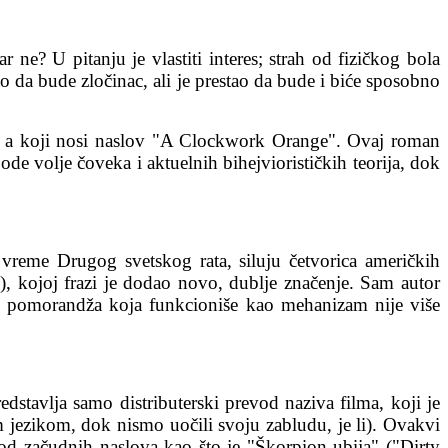
e? U pitanju je vlastiti interes; strah od fizičkog bola
 da bude zločinac, ali je prestao da bude i biće sposobno
e, a koji nosi naslov "A Clockwork Orange". Ovaj roman
e volje čoveka i aktuelnih bihejviorističkih teorija, dok
 vreme Drugog svetskog rata, siluju četvorica američkih
), kojoj frazi je dodao novo, dublje značenje. Sam autor
a, pomorandža koja funkcioniše kao mehanizam nije više
dstavlja samo distributerski prevod naziva filma, koji je
 jezikom, dok nismo uočili svoju zabludu, je li). Ovakvi
u od začudnih naslova kao što je "Škorpion ubija" ("Dirty