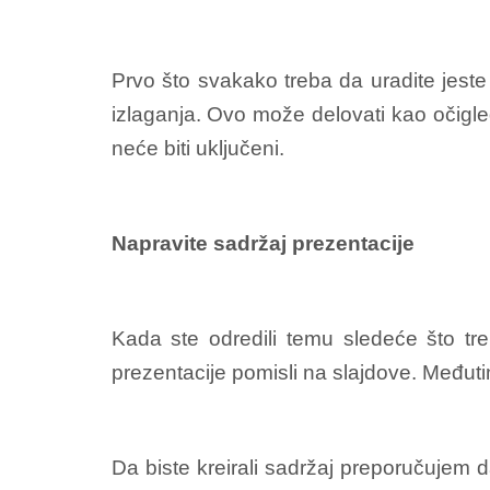
Prvo što svakako treba da uradite jeste
izlaganja. Ovo može delovati kao očigle
neće biti uključeni.
Napravite sadržaj prezentacije
Kada ste odredili temu sledeće što tre
prezentacije pomisli na slajdove. Međuti
Da biste kreirali sadržaj preporučujem d