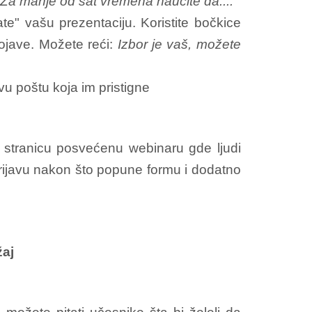
Za manje od sat vremena naučite da....
e" vašu prezentaciju. Koristite bočkice
 pojave. Možete reći:
Izbor je vaš, možete
vu poštu koja im pristigne
a stranicu posvećenu webinaru gde ljudi
i prijavu nakon što popune formu i dodatno
žaj