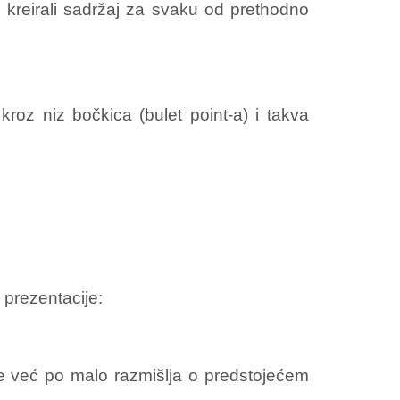
 kreirali sadržaj za svaku od prethodno
oz niz bočkica (bulet point-a) i takva
 prezentacije:
se već po malo razmišlja o predstojećem