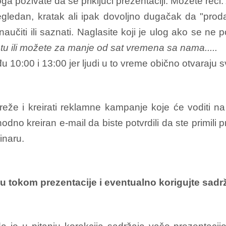
ga pozivate da se priključi prezentaciji. Možete reći:
gledan, kratak ali ipak dovoljno dugačak da "prodat
 naučiti ili saznati. Naglasite koji je ulog ako se ne
netu ili možete za manje od sat vremena sa nama.....
10:00 i 13:00 jer ljudi u to vreme obično otvaraju s
mreže i kreirati reklamne kampanje koje će voditi n
hodno kreiran e-mail da biste potvrdili da ste primil
inaru.
aju tokom prezentacije i eventualno korigujte sadr