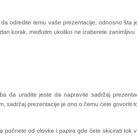
 da odredite temu vaše prezentacije, odnosno šta j
dan korak, međutim ukoliko ne izaberete zanimljivu
ba da uradite jeste da napravite sadržaj prezenta
m, sadržaj prezentacije je ono o čemu ćete govoriti 
a počnete od olovke i papira gde ćete skicirati tok v