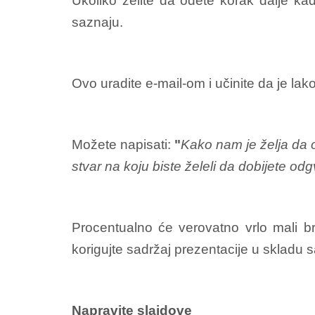
Ukoliko želite da odete korak dalje kad
saznaju.
Ovo uradite e-mail-om i učinite da je la
Možete napisati:
"
Kako nam je želja da 
stvar na koju biste želeli da dobijete od
Procentualno će verovatno vrlo mali bro
korigujte sadržaj prezentacije u skladu s
Napravite slajdove