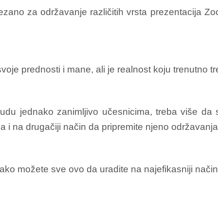
vezano za održavanje različitih vrsta prezentacija
je prednosti i mane, ali je realnost koju trenutno tr
budu jednako zanimljivo učesnicima, treba više da 
ba i na drugačiji način da pripremite njeno održavanja
ako možete sve ovo da uradite na najefikasniji način