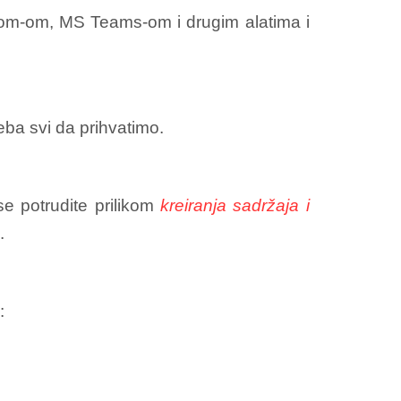
 Zoom-om, MS Teams-om i drugim alatima i
eba svi da prihvatimo.
se potrudite prilikom
kreiranja sadržaja i
.
: