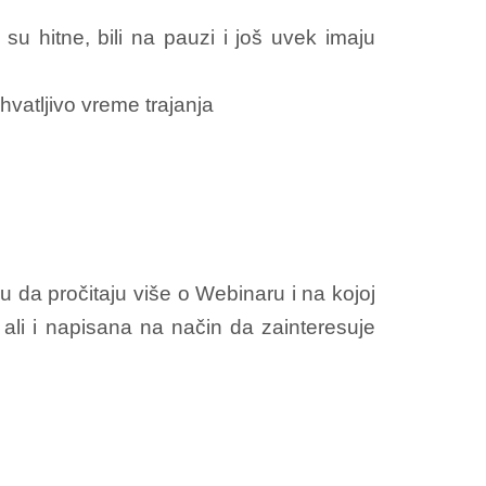
su hitne, bili na pauzi i još uvek imaju
vatljivo vreme trajanja
 da pročitaju više o Webinaru i na kojoj
ali i napisana na način da zainteresuje