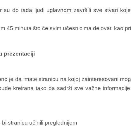
 su do tada ljudi uglavnom završili sve stvari koje 
 45 minuta što će svim učesnicima delovati kao prih
 prezentaciji
no je da imate stranicu na kojoj zainteresovani mogu
bude kreirana tako da sadrži sve važne informacije 
bi stranicu učinili preglednijom