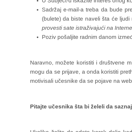
U Subject-u iskažite interes onog ko
Sadržaj e-mail-a treba da bude pre
(bulete) da biste naveli šta će ljudi
provesti sate istraživajući na Inter
Poziv pošaljite radnim danom između 
Naravno, možete koristiti i društvene 
mogu da se prijave, a onda koristiti pret
motivisali učesnike da se pojave na web
Pitajte učesnika šta bi želeli da sazn