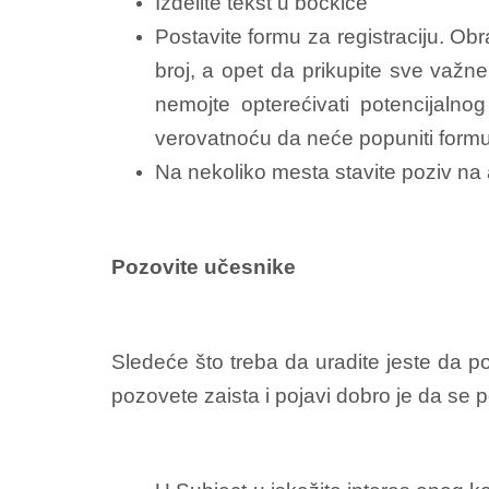
Izdelite tekst u bočkice
Postavite formu za registraciju. Ob
broj, a opet da prikupite sve važne
nemojte opterećivati potencijaln
verovatnoću da neće popuniti formu 
Na nekoliko mesta stavite poziv na 
Pozovite učesnike
Sledeće što treba da uradite jeste da po
pozovete zaista i pojavi dobro je da se po