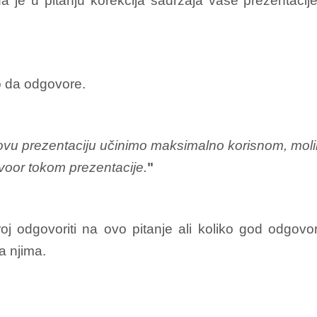
a je u pitanju korekcija sadržaja vaše prezentacije
ko da odgovore.
ovu prezentaciju učinimo maksimalno korisnom, mol
gvoor tokom prezentacije.
"
j odgovoriti na ovo pitanje ali koliko god odgovora
a njima.