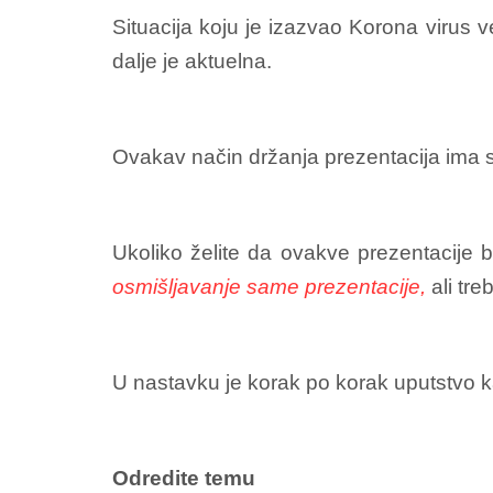
Situacija koju je izazvao Korona virus 
dalje je aktuelna.
Ovakav način držanja prezentacija ima svo
Ukoliko želite da ovakve prezentacije 
osmišljavanje same prezentacije,
ali tre
U nastavku je korak po korak uputstvo k
Odredite temu