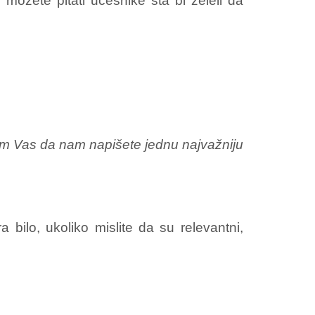
 možete pitati učesnike šta bi želeli da
im Vas da nam napišete jednu najvažniju
 bilo, ukoliko mislite da su relevantni,