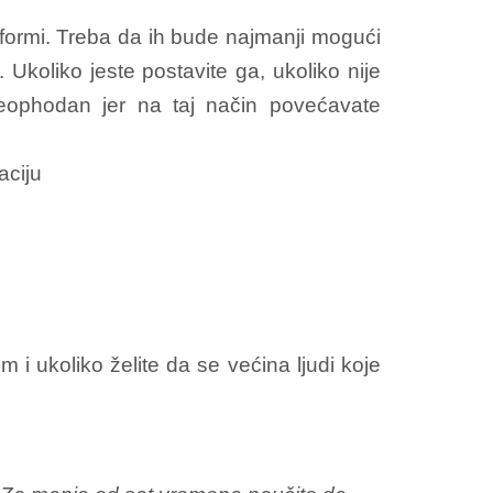
 formi. Treba da ih bude najmanji mogući
 Ukoliko jeste postavite ga, ukoliko nije
neophodan jer na taj način povećavate
aciju
 i ukoliko želite da se većina ljudi koje