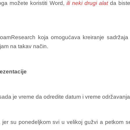
oga možete koristiti Word,
ili neki drugi alat
da biste
 RoamResearch koja omogućava kreiranje sadržaja kr
ljam na takav način.
ezentacije
 sada je vreme da odredite datum i vreme održavanja
a jer su ponedeljkom svi u velikoj gužvi a petkom 