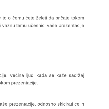
e to o čemu ćete želeti da pričate tokom
 i važnu temu učesnici vaše prezentacije
cije. Većina ljudi kada se kaže sadržaj
tokom prezentacije.
aše prezentacije, odnosno skicirati celin