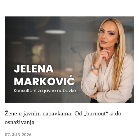
Žene u javnim nabavkama: Od „burnout“-a do
osnaživanja
07. JUN 2026.