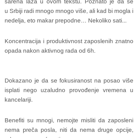
šarena laža u ovom tekstu. Poznato je da se
u
Srbiji radi mnogo mnogo više, ali kad bi mogla i
nedelja, eto makar prepodne… Nekoliko sati...
Koncentracija i produktivnost zaposlenih znatno
opada nakon aktivnog rada od 6h.
Dokazano je da se fokusiranost na posao više
isplati nego uzaludno provođenje vremena u
kancelariji.
Benefiti su mnogi, nemojte misliti da zaposleni
nema preča posla, niti da nema druge opcije,