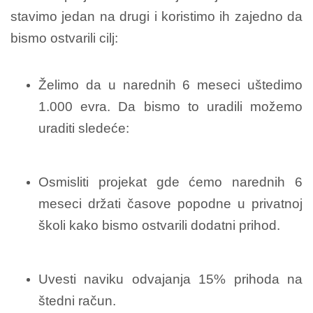
stavimo jedan na drugi i koristimo ih zajedno da
bismo ostvarili cilj:
Želimo da u narednih 6 meseci uštedimo
1.000 evra. Da bismo to uradili možemo
uraditi sledeće:
Osmisliti projekat gde ćemo narednih 6
meseci držati časove popodne u privatnoj
školi kako bismo ostvarili dodatni prihod.
Uvesti naviku odvajanja 15% prihoda na
štedni račun.