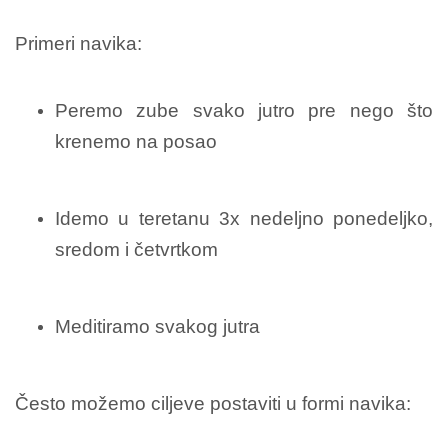
Primeri navika:
Peremo zube svako jutro pre nego što
krenemo na posao
Idemo u teretanu 3x nedeljno ponedeljko,
sredom i četvrtkom
Meditiramo svakog jutra
Često možemo ciljeve postaviti u formi navika: