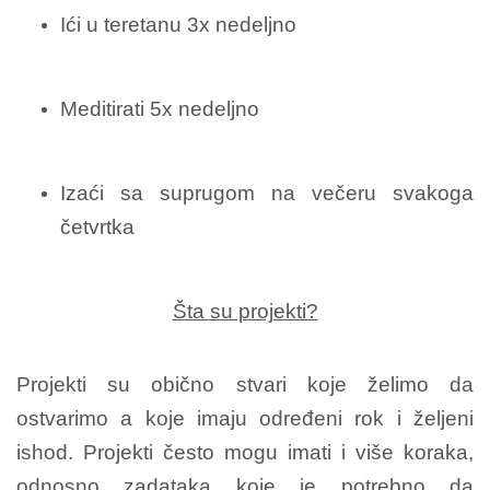
Ići u teretanu 3x nedeljno
Meditirati 5x nedeljno
Izaći sa suprugom na večeru svakoga
četvrtka
Šta su projekti?
Projekti su obično stvari koje želimo da
ostvarimo a koje imaju određeni rok i željeni
ishod. Projekti često mogu imati i više koraka,
odnosno zadataka koje je potrebno da