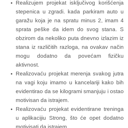
Realizujem projekat isključivog korišćenja
stepenica u zgradi. kada parkiram auto u
garažu koja je na spratu minus 2, imam 4
sprata peške da idem do svog stana. S
obzirom da nekoliko puta dnevno izlazim iz
stana iz različitih razloga, na ovakav način
mogu dodatno da povećam fizičku
aktivnost.
Realizovaću projekat merenja svakog jutra
na vagi koju imamo u kancelariji kako bih
evidentirao da se kilogrami smanjuju i ostao
motivisan da istrajem.
Realizovaću projekat evidentirane treninga
u aplikacijiu Strong, što će opet dodatno
motivisati da istrajem.