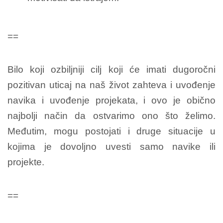
==
Bilo koji ozbiljniji cilj koji će imati dugoročni
pozitivan uticaj na naš život zahteva i uvođenje
navika i uvođenje projekata, i ovo je obično
najbolji način da ostvarimo ono što želimo.
Međutim, mogu postojati i druge situacije u
kojima je dovoljno uvesti samo navike ili
projekte.
==