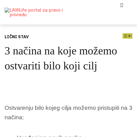
LIČNI STAV
EMP
3 načina na koje možemo
ostvariti bilo koji cilj
Ostvarenju bilo kojeg cilja možemo pristupiti na 3
načina: