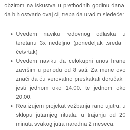
obzirom na iskustva u prethodnih godinu dana,
da bih ostvario ovaj cilj treba da uradim sledeće:
Uvedem naviku redovnog odlaska u
teretanu 3x nedeljno (ponedeljak ,sreda i
četvrtak)
Uvedem naviku da celokupni unos hrane
završim u periodu od 8 sati. Za mene ovo
znači da ću verovatno preskakati doručak i
jesti jednom oko 14:00, te jednom oko
20:00.
Realizujem projekat vežbanja rano ujutru, u
sklopu jutarnjeg rituala, u trajanju od 20
minuta svakog jutra naredna 2 meseca.