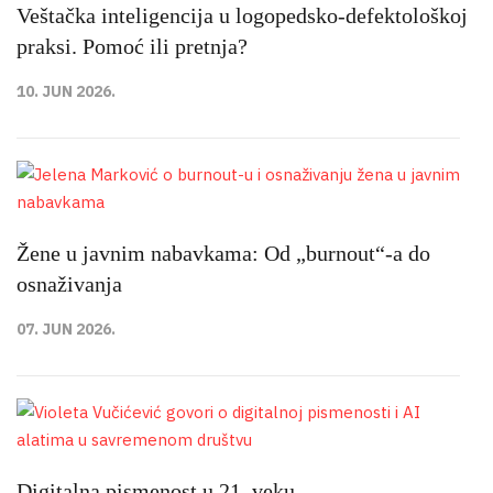
Veštačka inteligencija u logopedsko-defektološkoj
praksi. Pomoć ili pretnja?
10. JUN 2026.
Žene u javnim nabavkama: Od „burnout“-a do
osnaživanja
07. JUN 2026.
Digitalna pismenost u 21. veku