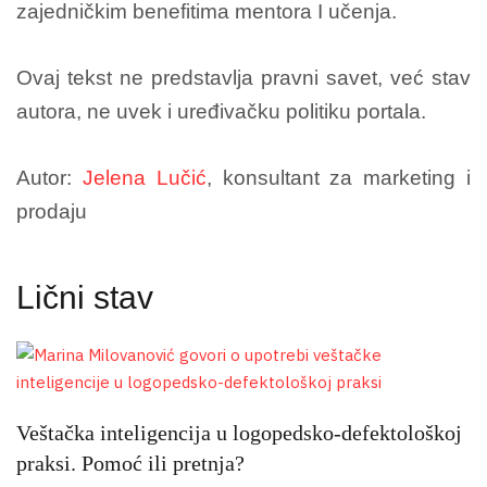
zajedničkim benefitima mentora I učenja.
Ovaj tekst ne predstavlja pravni savet, već stav
autora, ne uvek i uređivačku politiku portala.
Autor:
Jelena Lučić
, k
onsultant za marketing i
prodaju
Lični stav
Veštačka inteligencija u logopedsko-defektološkoj
praksi. Pomoć ili pretnja?