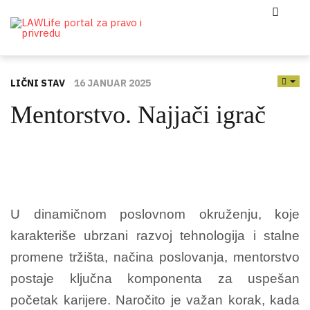
LIČNI STAV
16 JANUAR 2025
EMP
Mentorstvo. Najjači igrač
U dinamičnom poslovnom okruženju, koje
karakteriše ubrzani razvoj tehnologija i stalne
promene tržišta, načina poslovanja, mentorstvo
postaje ključna komponenta za uspešan
početak karijere.
Naročito je važan korak, kada