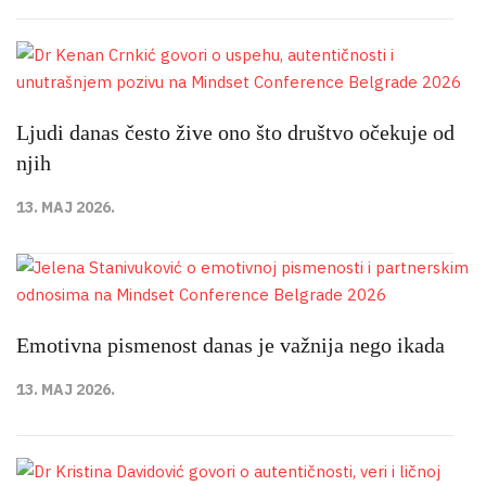
Ljudi danas često žive ono što društvo očekuje od
njih
13. MAJ 2026.
Emotivna pismenost danas je važnija nego ikada
13. MAJ 2026.