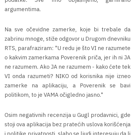
argumentima.
Na sve očevidne zamerke, koje bi trebale da
zabrinu mnoge, stiže odgovor u Drugom dnevniku
RTS, parafraziram: "U redu je što VI ne razumete
o kakvim zamerkama Poverenik priča, jer ih ni JA
ne razumem. Ako JA ne razumem - kako ćete tek
VI onda razumeti? NIKO od korisnika nije izneo
zamerke na aplikaciju, a Poverenik se bavi
politikom, to je VAMA očigledno jasno."
Osim negativnih recenzija u Gugl prodavnici, gde
stoji ova aplikacija bez pratećih uslova korišćenja
i politike privatnosti, slabo se ljudi interesuju da li