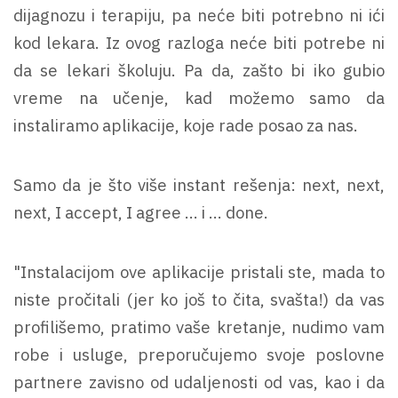
dijagnozu i terapiju, pa neće biti potrebno ni ići
kod lekara. Iz ovog razloga neće biti potrebe ni
da se lekari školuju. Pa da, zašto bi iko gubio
vreme na učenje, kad možemo samo da
instaliramo aplikacije, koje rade posao za nas.
Samo da je što više instant rešenja: next, next,
next, I accept, I agree ... i ... done.
"Instalacijom ove aplikacije pristali ste, mada to
niste pročitali (jer ko još to čita, svašta!) da vas
profilišemo, pratimo vaše kretanje, nudimo vam
robe i usluge, preporučujemo svoje poslovne
partnere zavisno od udaljenosti od vas, kao i da