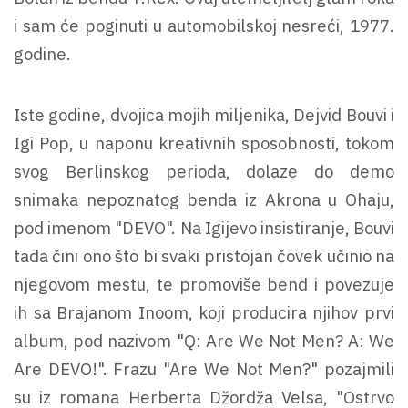
i sam će poginuti u automobilskoj nesreći, 1977.
godine.
Iste godine, dvojica mojih miljenika, Dejvid Bouvi i
Igi Pop, u naponu kreativnih sposobnosti, tokom
svog Berlinskog perioda, dolaze do demo
snimaka nepoznatog benda iz Akrona u Ohaju,
pod imenom "DEVO". Na Igijevo insistiranje, Bouvi
tada čini ono što bi svaki pristojan čovek učinio na
njegovom mestu, te promoviše bend i povezuje
ih sa Brajanom Inoom, koji producira njihov prvi
album, pod nazivom "Q: Are We Not Men? A: We
Are DEVO!". Frazu "Are We Not Men?" pozajmili
su iz romana Herberta Džordža Velsa, "Ostrvo