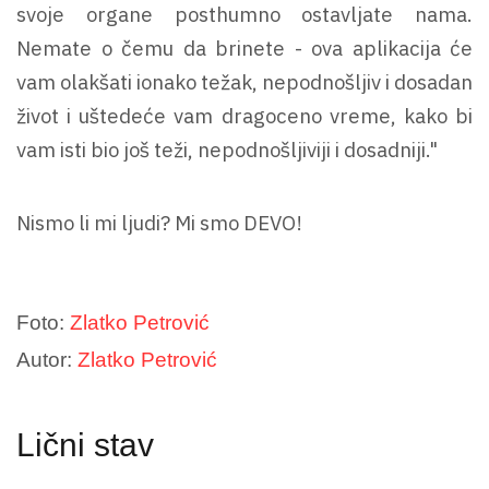
svoje organe posthumno ostavljate nama.
Nemate o čemu da brinete - ova aplikacija će
vam olakšati ionako težak, nepodnošljiv i dosadan
život i uštedeće vam dragoceno vreme, kako bi
vam isti bio još teži, nepodnošljiviji i dosadniji."
Nismo li mi ljudi? Mi smo DEVO!
Foto:
Zlatko Petrović
Autor:
Zlatko Petrović
Lični stav