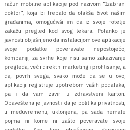
račun mobilne aplikacije pod nazivom "Izabrani
doktor", koja bi trebalo da olakša život našim
građanima, omogućivši im da iz svoje fotelje
zakažu pregled kod svog lekara. Potanko je
javnosti objašnjeno da instalacijom ove aplikacije
svoje podatke poveravate nepostojećoj
kompaniji, za svrhe koje nisu samo zakazivanje
pregleda, već i direktni marketing i profilisanje, a
da, povrh svega, svako može da se u ovoj
aplikaciji registruje upotrebom vaših podataka,
pa i da vam zaviri u zdravstveni karton.
Obaveštena je javnost i da je politika privatnosti,
u međuvremenu, uklonjena, pa sada nemate
pojma ni kome ni zašto poveravate svoje
podatke. Sve fino objašnjeno, garnirano