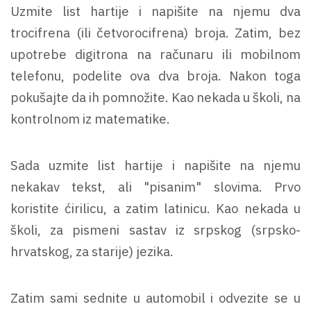
Uzmite list hartije i napišite na njemu dva
trocifrena (ili četvorocifrena) broja. Zatim, bez
upotrebe digitrona na računaru ili mobilnom
telefonu, podelite ova dva broja. Nakon toga
pokušajte da ih pomnožite. Kao nekada u školi, na
kontrolnom iz matematike.
Sada uzmite list hartije i napišite na njemu
nekakav tekst, ali "pisanim" slovima. Prvo
koristite ćirilicu, a zatim latinicu. Kao nekada u
školi, za pismeni sastav iz srpskog (srpsko-
hrvatskog, za starije) jezika.
Zatim sami sednite u automobil i odvezite se u