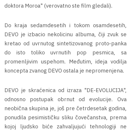
doktora Moroa" (verovatno ste film gledali).
Do kraja sedamdesetih i tokom osamdesetih,
DEVO je izbacio nekolicinu albuma, čiji zvuk se
kretao od uvrnutog sintetizovanog proto-panka
do isto toliko uvrnutih pop pesmica, sa
promenljivim uspehom. Međutim, ideja vodilja
koncepta zvanog DEVO ostala je nepromenjena.
DEVO je skraćenica od izraza "DE-EVOLUCIJA",
odnosno postupak obrnut od evolucije. Ova
neobična skupina je, još pre četrdesetak godina,
ponudila pesimističku sliku čovečanstva, prema
kojoj ljudsko biće zahvaljujući tehnologiji ne