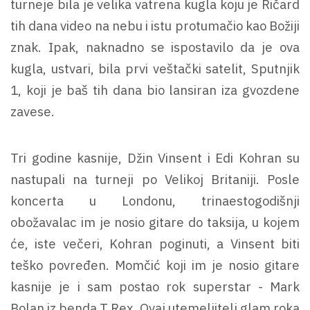
turneje bila je velika vatrena kugla koju je Ričard
tih dana video na nebu i istu protumačio kao Božiji
znak. Ipak, naknadno se ispostavilo da je ova
kugla, ustvari, bila prvi veštački satelit, Sputnjik
1, koji je baš tih dana bio lansiran iza gvozdene
zavese.
Tri godine kasnije, Džin Vinsent i Edi Kohran su
nastupali na turneji po Velikoj Britaniji. Posle
koncerta u Londonu, trinaestogodišnji
obožavalac im je nosio gitare do taksija, u kojem
će, iste večeri, Kohran poginuti, a Vinsent biti
teško povređen. Momčić koji im je nosio gitare
kasnije je i sam postao rok superstar - Mark
Bolan iz benda T.Rex. Ovaj utemeljitelj glam roka