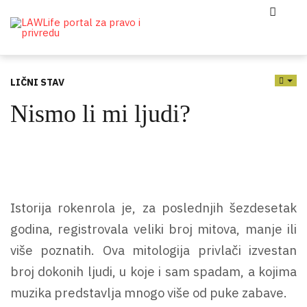
LIČNI STAV
EMP
Nismo li mi ljudi?
Istorija rokenrola je, za poslednjih šezdesetak
godina, registrovala veliki broj mitova, manje ili
više poznatih. Ova mitologija privlači izvestan
broj dokonih ljudi, u koje i sam spadam, a kojima
muzika predstavlja mnogo više od puke zabave.