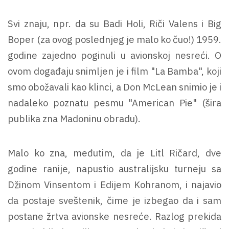
Svi znaju, npr. da su Badi Holi, Riči Valens i Big
Boper (za ovog poslednjeg je malo ko čuo!) 1959.
godine zajedno poginuli u avionskoj nesreći. O
ovom događaju snimljen je i film "La Bamba", koji
smo obožavali kao klinci, a Don McLean snimio je i
nadaleko poznatu pesmu "American Pie" (šira
publika zna Madoninu obradu).
Malo ko zna, međutim, da je Litl Ričard, dve
godine ranije, napustio australijsku turneju sa
Džinom Vinsentom i Edijem Kohranom, i najavio
da postaje sveštenik, čime je izbegao da i sam
postane žrtva avionske nesreće. Razlog prekida