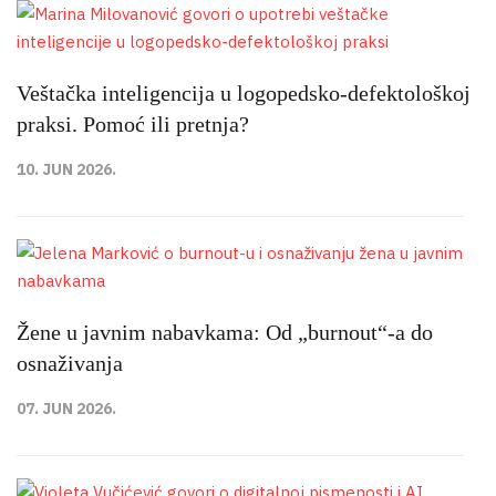
Veštačka inteligencija u logopedsko-defektološkoj
praksi. Pomoć ili pretnja?
10. JUN 2026.
Žene u javnim nabavkama: Od „burnout“-a do
osnaživanja
07. JUN 2026.