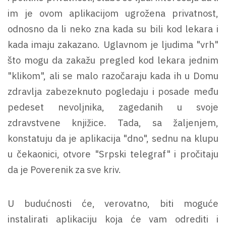
im je ovom aplikacijom ugrožena privatnost,
odnosno da li neko zna kada su bili kod lekara i
kada imaju zakazano. Uglavnom je ljudima "vrh"
što mogu da zakažu pregled kod lekara jednim
"klikom", ali se malo razočaraju kada ih u Domu
zdravlja zabezeknuto pogledaju i posade među
pedeset nevoljnika, zagedanih u svoje
zdravstvene knjižice. Tada, sa žaljenjem,
konstatuju da je aplikacija "dno", sednu na klupu
u čekaonici, otvore "Srpski telegraf" i pročitaju
da je Poverenik za sve kriv.
U budućnosti će, verovatno, biti moguće
instalirati aplikaciju koja će vam odrediti i