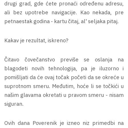
drugi grad, gde ćete pronaći određenu adresu,
ali bez upotrebe navigacije. Kao nekada, pre
petnaestak godina - kartu čitaj, al' seljaka pitaj.
Kakav je rezultat, iskreno?
Čitavo čovečanstvo previše se oslanja na
blagodeti novih tehnologija, pa je iluzorno i
pomišljati da će ovaj točak početi da se okreće u
suprotnom smeru. Međutim, hoće li se točkići u
našim glavama okretati u pravom smeru - nisam
siguran.
Ovih dana Poverenik je izneo niz primedbi na