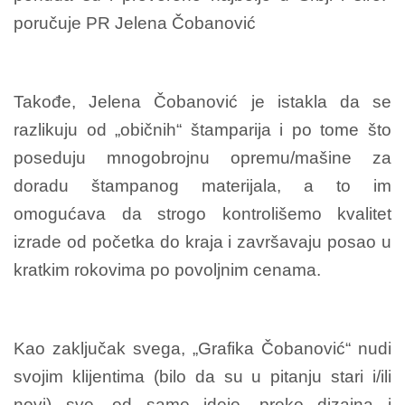
poručuje PR Jelena Čobanović
Takođe, Jelena Čobanović je istakla da se
razlikuju od „običnih“ štamparija i po tome što
poseduju mnogobrojnu opremu/mašine za
doradu štampanog materijala, a to im
omogućava da strogo kontrolišemo kvalitet
izrade od početka do kraja i završavaju posao u
kratkim rokovima po povoljnim cenama.
Kao zaključak svega, „Grafika Čobanović“ nudi
svojim klijentima (bilo da su u pitanju stari i/ili
novi) sve, od same ideje, preko dizajna i