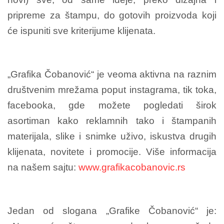
pripreme za štampu, do gotovih proizvoda koji
će ispuniti sve kriterijume klijenata.
„Grafika Čobanović“ je veoma aktivna na raznim
društvenim mrežama poput instagrama, tik toka,
facebooka, gde možete pogledati širok
asortiman kako reklamnih tako i štampanih
materijala, slike i snimke uživo, iskustva drugih
klijenata, novitete i promocije. Više informacija
na našem sajtu:
www.grafikacobanovic.rs
Jedan od slogana „Grafike Čobanović“ je: