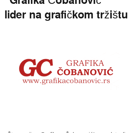
"Grafika Čobanović"
lider na grafičkom tržištu