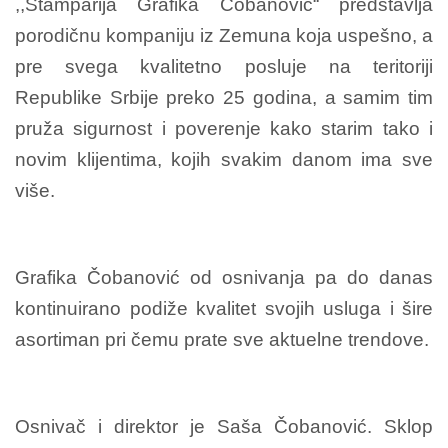
,,Štamparija Grafika Čobanović“ predstavlja
porodičnu kompaniju iz Zemuna koja uspešno, a
pre svega kvalitetno posluje na teritoriji
Republike Srbije preko 25 godina, a samim tim
pruža sigurnost i poverenje kako starim tako i
novim klijentima, kojih svakim danom ima sve
više.
Grafika Čobanović od osnivanja pa do danas
kontinuirano podiže kvalitet svojih usluga i šire
asortiman pri čemu prate sve aktuelne trendove.
Osnivač i direktor je Saša Čobanović. Sklop