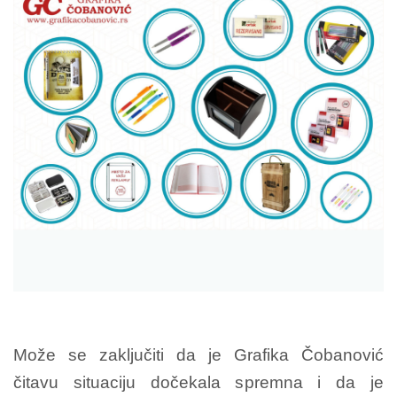
Može se zaključiti da je Grafika Čobanović
čitavu situaciju dočekala spremna i da je