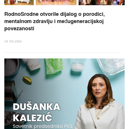
RodnoSrodne otvorile dijalog o porodici,
mentalnom zdravlju i međugeneracijskoj
povezanosti
14. JUL 2026.