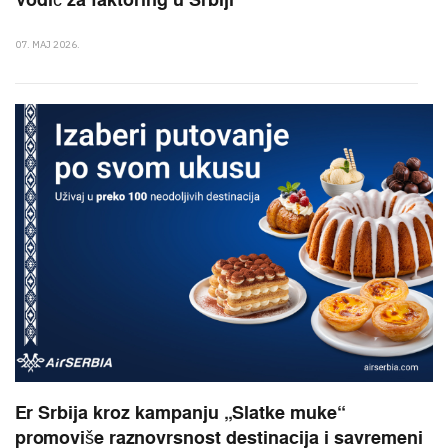
Vodič za faktoring u Srbiji
07. MAJ 2026.
Er Srbija kroz kampanju „Slatke muke“
promoviše raznovrsnost destinacija i savremeni