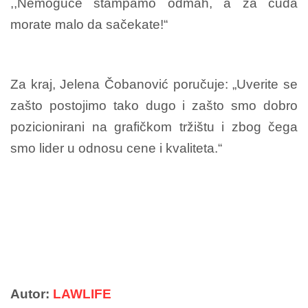
,,Nemoguće štampamo odmah, a za čuda
morate malo da sačekate!“
Za kraj, Jelena Čobanović poručuje: „Uverite se
zašto postojimo tako dugo i zašto smo dobro
pozicionirani na grafičkom tržištu i zbog čega
smo lider u odnosu cene i kvaliteta.“
Autor:
LAWLIFE