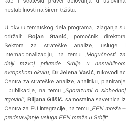
kao i strateški pravci delovanja u uslovima
nestabilnosti na širem tržištu.
U okviru tematskog dela programa, izlaganja su
održali:
Bojan Stanić
, pomoćnik direktora
Sektora za strateške analize, usluge i
internacionalizaciju, na temu
„Mogućnosti za
dalji razvoj privrede Srbije u nestabilnom
evropskom okviru,
Dr Jelena Vasić
, rukovodilac
Centra za strateške analize, analitiku, planiranje
i publikacije, na temu
„Sporazumi o slobodnoj
trgovini“,
Biljana Glišić
,
samostalna savetnica iz
Centra za EU integracije, na temu
„EEN mreža –
predstavljanje usluga EEN mreže u Srbiji“.