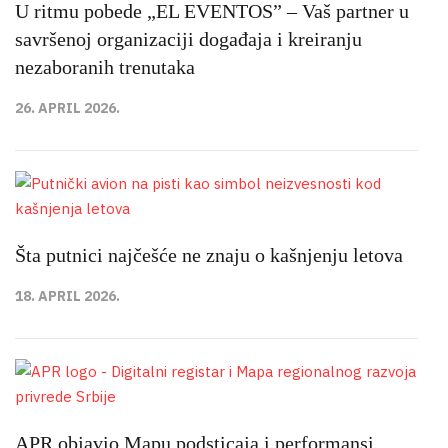
U ritmu pobede „EL EVENTOS” – Vaš partner u
savršenoj organizaciji događaja i kreiranju
nezaboranih trenutaka
26. APRIL 2026.
Šta putnici najčešće ne znaju o kašnjenju letova
18. APRIL 2026.
APR objavio Mapu podsticaja i performansi