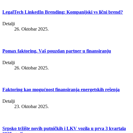
LegalTech LinkedIn Brending: Kompanijski vs lični brend?
Detalji
26. Oktobar 2025.
Pomax faktoring. Vaš pouzdan partner u finansiranju
Detalji
26. Oktobar 2025.
Faktoring kao mogućnost finansiranja energetskih rešenja
Detalji
23. Oktobar 2025.
Srpsko tržište novih putničkih i LKV vozila u prva 3 kvartala