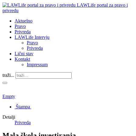
LAWLife portal za pravo i
privredu
Aktuelno
Pravo
Privreda
LAWLife Intervju
Pravo
Privreda
Lični stav
Kontakt
Impressum
traži...
Empty
Štampa
Detalji
Privreda
Mala škola investiranja