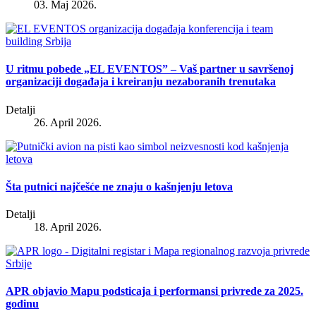
03. Maj 2026.
U ritmu pobede „EL EVENTOS” – Vaš partner u savršenoj
organizaciji događaja i kreiranju nezaboranih trenutaka
Detalji
26. April 2026.
Šta putnici najčešće ne znaju o kašnjenju letova
Detalji
18. April 2026.
APR objavio Mapu podsticaja i performansi privrede za 2025.
godinu