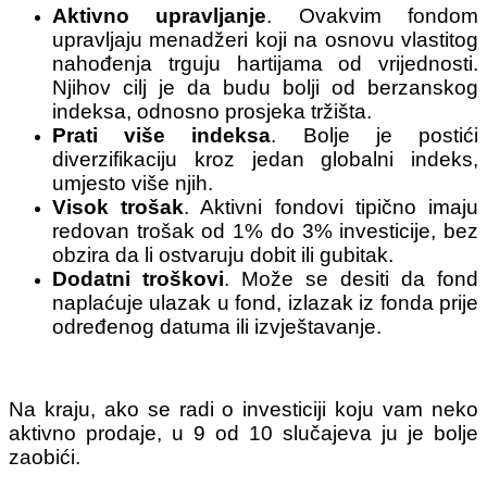
Aktivno upravljanje
. Ovakvim fondom
upravljaju menadžeri koji na osnovu vlastitog
nahođenja trguju hartijama od vrijednosti.
Njihov cilj je da budu bolji od berzanskog
indeksa, odnosno prosjeka tržišta.
Prati više indeksa
. Bolje je postići
diverzifikaciju kroz jedan globalni indeks,
umjesto više njih.
Visok trošak
. Aktivni fondovi tipično imaju
redovan trošak od 1% do 3% investicije, bez
obzira da li ostvaruju dobit ili gubitak.
Dodatni troškovi
. Može se desiti da fond
naplaćuje ulazak u fond, izlazak iz fonda prije
određenog datuma ili izvještavanje.
Na kraju, ako se radi o investiciji koju vam neko
aktivno prodaje, u 9 od 10 slučajeva ju je bolje
zaobići.