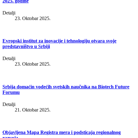
2025. godine
Detalji
23. Oktobar 2025.
Evropski institut za inovacije i tehnologiju otvara svoje
predstavništvo u Srbiji
Detalji
23. Oktobar 2025.
Srbija domaćin vodećih svetskih naučnika na Biotech Future
Forumu
Detalji
21. Oktobar 2025.
Objavlјena Mapa Registra mera i podsticaja regionalnog
razvoja