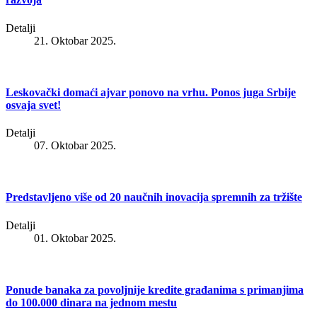
Detalji
21. Oktobar 2025.
Leskovački domaći ajvar ponovo na vrhu. Ponos juga Srbije
osvaja svet!
Detalji
07. Oktobar 2025.
Predstavljeno više od 20 naučnih inovacija spremnih za tržište
Detalji
01. Oktobar 2025.
Ponude banaka za povoljnije kredite građanima s primanjima
do 100.000 dinara na jednom mestu