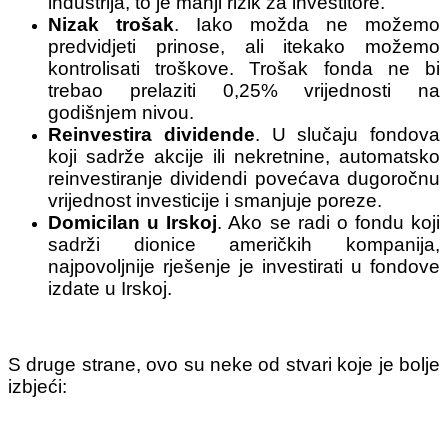
industrija, to je manji rizik za investitore.
Nizak trošak
. Iako možda ne možemo
predvidjeti prinose, ali itekako možemo
kontrolisati troškove. Trošak fonda ne bi
trebao prelaziti 0,25% vrijednosti na
godišnjem nivou.
Reinvestira dividende
. U slučaju fondova
koji sadrže akcije ili nekretnine, automatsko
reinvestiranje dividendi povećava dugoročnu
vrijednost investicije i smanjuje poreze.
Domicilan u Irskoj
. Ako se radi o fondu koji
sadrži dionice američkih kompanija,
najpovoljnije rješenje je investirati u fondove
izdate u Irskoj.
S druge strane, ovo su neke od stvari koje je bolje
izbjeći: