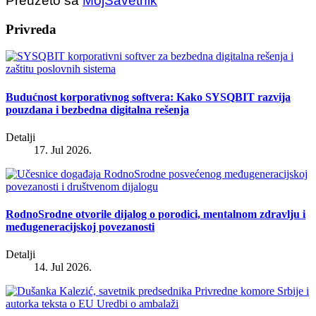
Preuzeto sa
MojSavetnik
Privreda
Budućnost korporativnog softvera: Kako SYSQBIT razvija
pouzdana i bezbedna digitalna rešenja
Detalji
17. Jul 2026.
RodnoSrodne otvorile dijalog o porodici, mentalnom zdravlju i
međugeneracijskoj povezanosti
Detalji
14. Jul 2026.