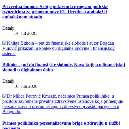
Privredna komora Srbije pokrenula program podrške
izvoznicima za primenu nove EU Uredbe o ambalaži i
ambalažnom otpadu
Detalji
14. Jul 2026.
Bitkoin – put do finansijske slobode. Nova knjiga o finansijskoj
slobodi u digitalnom dobu
Detalji
16. Jun 2026.
Primea poliklinika personalizovana briga o zdravlju u službi
pacijenta