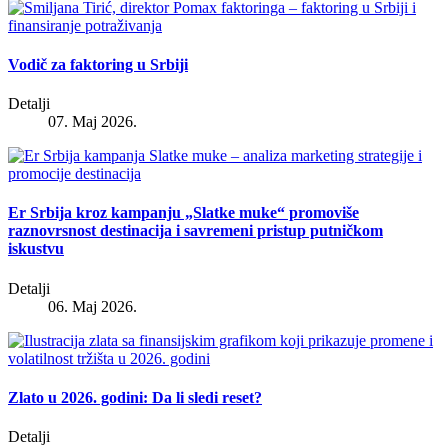
Vodič za faktoring u Srbiji
Detalji
07. Maj 2026.
Er Srbija kroz kampanju „Slatke muke“ promoviše
raznovrsnost destinacija i savremeni pristup putničkom
iskustvu
Detalji
06. Maj 2026.
Zlato u 2026. godini: Da li sledi reset?
Detalji