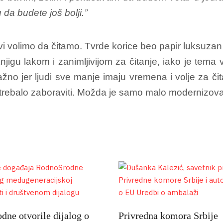
a budete još bolji.’’
i volimo da čitamo. Tvrde korice beo papir luksuzan 
e knjigu lakom i zanimljivijom za čitanje, iako je tem
žno jer ljudi sve manje imaju vremena i volje za čit
bi trebalo zaboraviti. Možda je samo malo modernizovati
ne otvorile dijalog o
Privredna komora Srbije