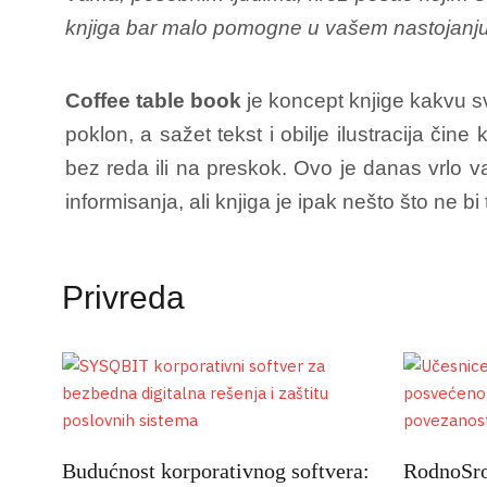
knjiga bar malo pomogne u vašem nastojanju d
Coffee table book
je koncept knjige kakvu sv
poklon, a sažet tekst i obilje ilustracija čin
bez reda ili na preskok. Ovo je danas vrlo va
informisanja, ali knjiga je ipak nešto što ne 
Privreda
Budućnost korporativnog softvera:
RodnoSrod