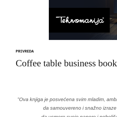
PRIVREDA
Coffee table business book
’’Ova knjiga je posvećena svim mladim, ambi
da samouvereno i snažno izraze
da usmere svoje napore i poboljšaj