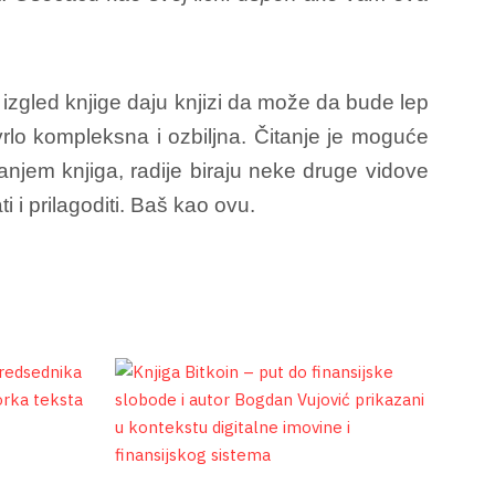
izgled knjige daju knjizi da može da bude lep
a vrlo kompleksna i ozbiljna. Čitanje je moguće
anjem knjiga, radije biraju neke druge vidove
 i prilagoditi. Baš kao ovu.