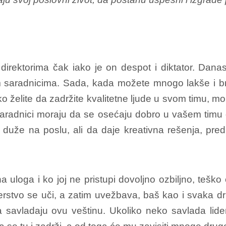
irektorima čak iako je on despot i diktator. Danas d
 saradnicima. Sada, kada možete mnogo lakše i br
 želite da zadržite kvalitetne ljude u svom timu, mora
 saradnici moraju da se osećaju dobro u vašem timu 
duže na poslu, ali da daje kreativna rešenja, pred
sna uloga i ko joj ne pristupi dovoljno ozbiljno, teško
erstvo se uči, a zatim uvežbava, baš kao i svaka dru
da savladaju ovu veštinu. Ukoliko neko savlada li