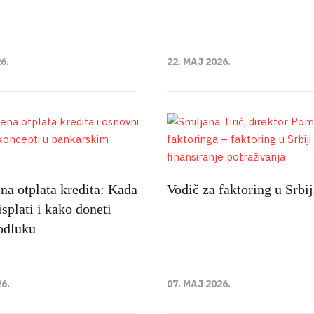
6.
22. MAJ 2026.
a otplata kredita: Kada
Vodič za faktoring u Srbij
isplati i kako doneti
odluku
26.
07. MAJ 2026.