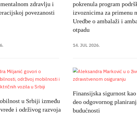
 mentalnom zdravlju i
pokrenula program podrš
racijskoj povezanosti
izvoznicima za primenu 
Uredbe o ambalaži i amb
otpadu
6.
14. JUL 2026.
Finansijska sigurnost kao
bilnost u Srbiji između
deo odgovornog planiranj
ivrede i održivog razvoja
budućnosti