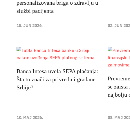
personalizovana briga o zdravlju u
službi pacijenta
15. JUN 2026.
02. JUN 202
Banca Intesa uvela SEPA plaćanja:
Prevremen
Šta to znači za privredu i građane
se zaista 
Srbije?
najbolju 
10. MAJ 2026.
08. MAJ 20