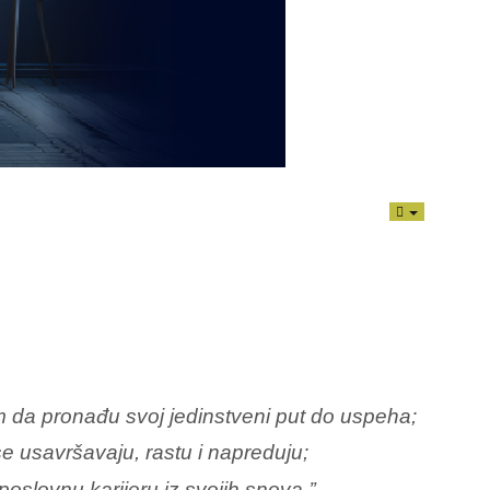
EMPTY
m da pronađu svoj jedinstveni
put do
uspeha;
se usavršavaju,
rastu i napreduju;
oslovnu karijeru iz svojih snova.’’