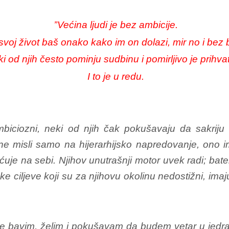
’’Većina ljudi je bez ambicije.
svoj život baš onako kako im on dolazi, mir no i bez 
i od njih često pominju sudbinu i pomirljivo je prihvat
I to je u redu.
 ambiciozni, neki od njih čak pokušavaju da sakrij
 misli samo na hijerarhijsko napredovanje, ono im
je na sebi. Njihov unutrašnji motor uvek radi; bater
oke ciljeve koji su za njihovu okolinu nedostižni, imaj
e bavim, želim i pokušavam da budem vetar u jedr