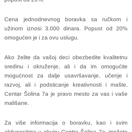
Cena jednodnevnog boravka sa ručkom i
užinom iznosi 3.000 dinara. Popust od 20%
omogućen je i za ovu uslugu.
Ako želite da vašoj deci obezbedite kvalitetnu
sredinu i okruženje, ali i da im omogućite
mogućnost za dalje usavršavanje, učenje i
razvoj, ali i podsticanje kreativnosti i mašte,
Centar Šolina 7a je pravo mesto za vas i vaše
mališane.
Za više informacija o boravku, kao i svim
aktivnostima u okviru Centra Šolina 7a, možete