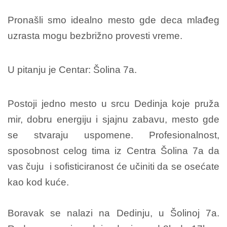
Pronašli smo idealno mesto gde deca mlađeg
uzrasta mogu bezbrižno provesti vreme.
U pitanju je Centar: Šolina 7a.
Postoji jedno mesto u srcu Dedinja koje pruža
mir, dobru energiju i sjajnu zabavu, mesto gde
se stvaraju uspomene. Profesionalnost,
sposobnost celog tima iz Centra Šolina 7a da
vas čuju i sofisticiranost će učiniti da se osećate
kao kod kuće.
Boravak se nalazi na Dedinju, u Šolinoj 7a.