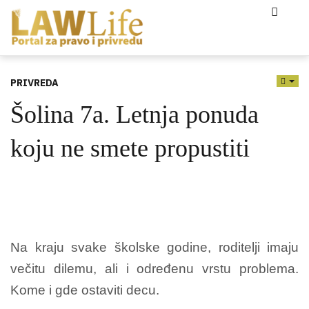
PRIVREDA
EMP
Šolina 7a. Letnja ponuda
koju ne smete propustiti
Na kraju svake školske godine, roditelji imaju
večitu dilemu, ali i određenu vrstu problema.
Kome i gde ostaviti decu.