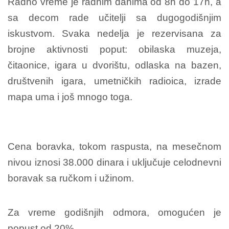
Radno vreme je radnim danima od 8h do 17h, a
sa decom rade učitelji sa dugogodišnjim
iskustvom. Svaka nedelja je rezervisana za
brojne aktivnosti poput: obilaska muzeja,
čitaonice, igara u dvorištu, odlaska na bazen,
društvenih igara, umetničkih radioica, izrade
mapa uma i još mnogo toga.
Cena boravka, tokom raspusta, na mesečnom
nivou iznosi 38.000 dinara i uključuje celodnevni
boravak sa ručkom i užinom.
Za vreme godišnjih odmora, omogućen je
popust od 20%.