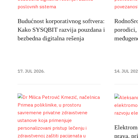
Budućnost korporativnog softvera:
RodnoSrod
Kako SYSQBIT razvija pouzdana i
porodici,
bezbedna digitalna rešenja
međugene
17. JUL 2026.
14. JUL 202
Elektromo
prava, pr