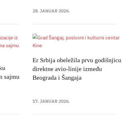
28. JANUAR 2026.
Er Srbija obeležila prvu godišnjicu
čku
direktne avio-linije između
m sajmu
Beograda i Šangaja
17. JANUAR 2026.