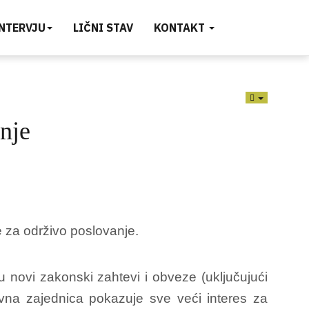
INTERVJU
LIČNI STAV
KONTAKT
EMPTY
nje
 za održivo poslovanje.
 novi zakonski zahtevi i obveze (uključujući
vna zajednica pokazuje sve veći interes za