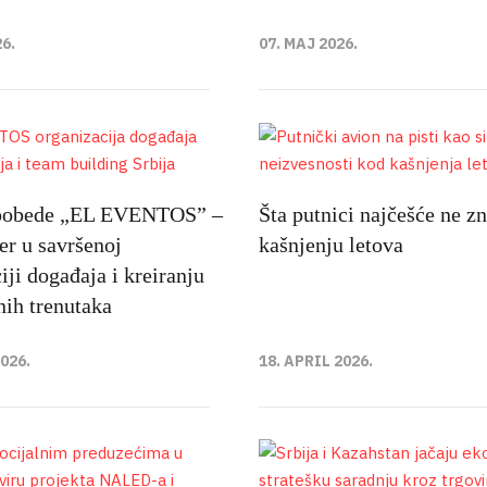
26.
07. MAJ 2026.
 pobede „EL EVENTOS” –
Šta putnici najčešće ne zn
er u savršenoj
kašnjenju letova
iji događaja i kreiranju
nih trenutaka
2026.
18. APRIL 2026.