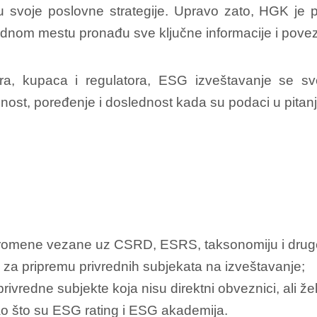
 svoje poslovne strategije. Upravo zato, HGK je p
ednom mestu pronađu sve ključne informacije i povez
titora, kupaca i regulatora, ESG izveštavanje se 
znost, poređenje i doslednost kada su podaci u pitanj
i promene vezane uz CSRD, ESRS, taksonomiju i druge
 za pripremu privrednih subjekata na izveštavanje;
vredne subjekte koja nisu direktni obveznici, ali že
o što su ESG rating i ESG akademija.