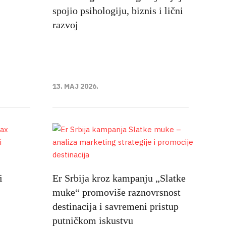
spojio psihologiju, biznis i lični
razvoj
13. MAJ 2026.
i
Er Srbija kroz kampanju „Slatke
muke“ promoviše raznovrsnost
destinacija i savremeni pristup
putničkom iskustvu