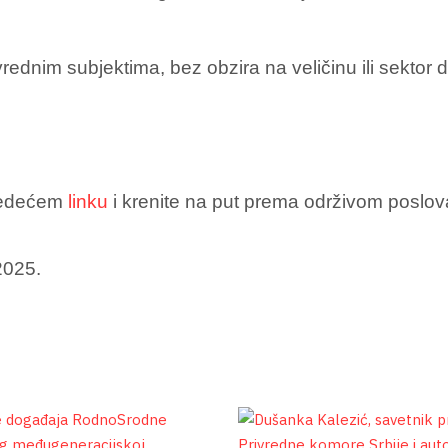
rednim subjektima, bez obzira na veličinu ili sektor 
sledećem
linku
i krenite na put prema održivom poslov
2025.