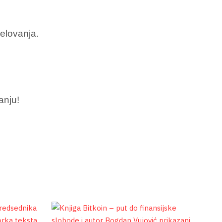
delovanja.
anju!