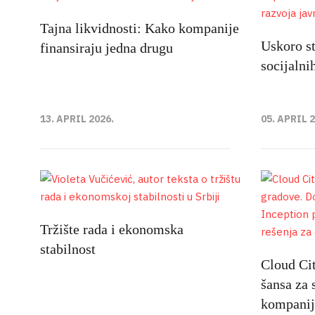
Tajna likvidnosti: Kako kompanije
Uskoro st
finansiraju jedna drugu
socijalni
13. APRIL 2026.
05. APRIL 
Tržište rada i ekonomska
stabilnost
Cloud Ci
šansa za 
kompani