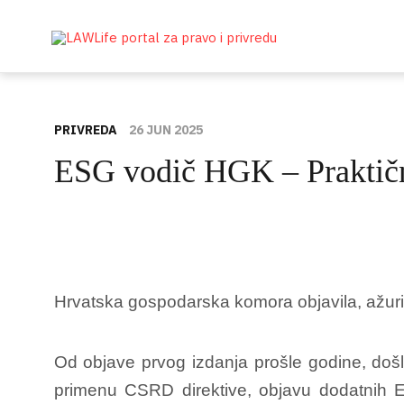
PRIVREDA
26 JUN 2025
ESG vodič HGK – Praktičn
Hrvatska gospodarska komora objavila, ažuri
Od objave prvog izdanja prošle godine, došl
primenu CSRD direktive, objavu dodatnih E