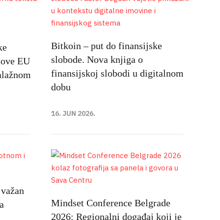
Bitkoin – put do finansijske
ke
slobode. Nova knjiga o
nove EU
finansijskoj slobodi u digitalnom
alažnom
dobu
16. JUN 2026.
 važan
Mindset Conference Belgrade
a
2026: Regionalni događaj koji je