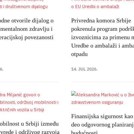
ne otvorile dijalog o
Privredna komora Srbije
 mentalnom zdravlju i
pokrenula program podrš
racijskoj povezanosti
izvoznicima za primenu 
Uredbe o ambalaži i amb
otpadu
6.
14. JUL 2026.
Finansijska sigurnost kao
bilnost u Srbiji između
deo odgovornog planiranj
ivrede i održivog razvoja
budućnosti