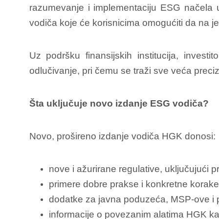
razumevanje i implementaciju ESG načela u
vodiča koje će korisnicima omogućiti da na j
Uz podršku finansijskih institucija, inves
odlučivanje, pri čemu se traži sve veća preci
Šta uključuje novo izdanje ESG vodiča?
Novo, prošireno izdanje vodiča HGK donosi:
nove i ažurirane regulative, uključujuć
primere dobre prakse i konkretne korake
dodatke za javna poduzeća, MSP-ove i pri
informacije o povezanim alatima HGK ka