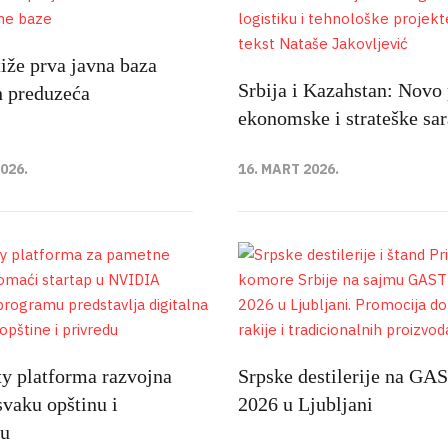
iže prva javna baza
Srbija i Kazahstan: Novo 
h preduzeća
ekonomske i strateške sa
2026.
16. MART 2026.
ty platforma razvojna
Srpske destilerije na G
svaku opštinu i
2026 u Ljubljani
ju