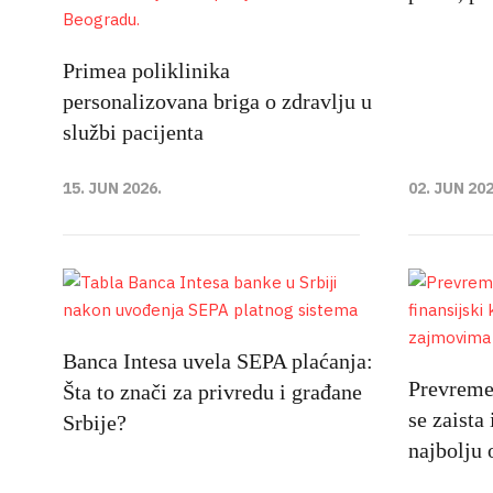
Primea poliklinika
personalizovana briga o zdravlju u
službi pacijenta
15. JUN 2026.
02. JUN 202
Banca Intesa uvela SEPA plaćanja:
Prevremen
Šta to znači za privredu i građane
se zaista 
Srbije?
najbolju 