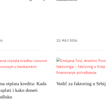
6.
22. MAJ 2026.
a otplata kredita: Kada
Vodič za faktoring u Srbij
isplati i kako doneti
odluku