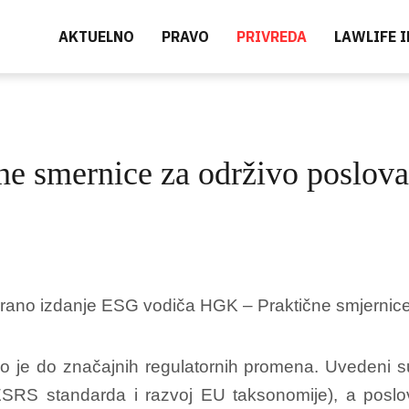
AKTUELNO
PRAVO
PRIVREDA
LAWLIFE 
e smernice za održivo poslova
rano izdanje ESG vodiča HGK – Praktične smjernice
o je do značajnih regulatornih promena. Uvedeni su
SRS standarda i razvoj EU taksonomije), a poslo