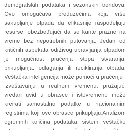
demografskih podataka i sezonskih trendova.
Ovo omogućava preduzećima koja vrše
sakupljanje otpada da efikasnije raspodeljuju
resurse, obezbeđujući da se kante prazne na
vreme bez nepotrebnih putovanja.
Jedan od
kritičnih aspekata održivog upravljanja otpadom
je mogućnost praćenja stopa stvaranja,
prikupljanja, odlaganja ili recikliranja otpada.
Veštačka inteligencija može pomoći u praćenju i
izveštavanju u realnom vremenu, pružajući
vredan uvid u obrasce i istovremeno može
kreirati samostalno podatke u nacionalnim
registrima koji ove obrasce prikupljaju.Analizom
ogromnih količina podataka, sistemi veštačke