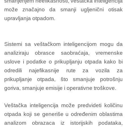
smanjenjem neefikasnosti, veštačka inteligencija
može značajno da smanji ugljenični otisak
upravljanja otpadom.
Sistemi sa veštačkom inteligencijom mogu da
analiziraju obrasce saobraćaja, vremenske
uslove i podatke o prikupljanju otpada kako bi
odredili najefikasnije rute za vozila za
prikupljanje otpada, što smanjuje potrošnju
goriva, smanjuje emisije i operativne troškove.
Veštačka inteligencija može predvideti količinu
otpada koji se generiše u određenim oblastima
analizom obrazaca iz istorijskih podataka,