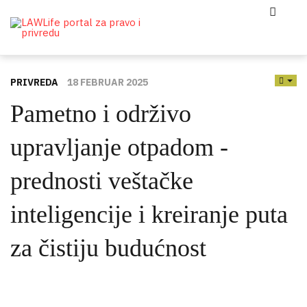
PRIVREDA
18 FEBRUAR 2025
EMP
Pametno i održivo
upravljanje otpadom -
prednosti veštačke
inteligencije i kreiranje puta
za čistiju budućnost