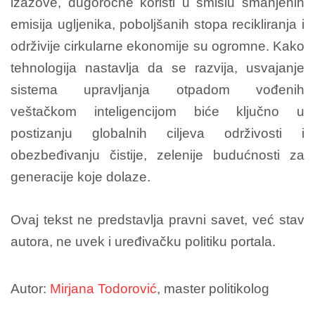
izazove, dugoročne koristi u smislu smanjenih
emisija ugljenika, poboljšanih stopa recikliranja i
održivije cirkularne ekonomije su ogromne. Kako
tehnologija nastavlja da se razvija, usvajanje
sistema upravljanja otpadom vođenih
veštačkom inteligencijom biće ključno u
postizanju globalnih ciljeva održivosti i
obezbeđivanju čistije, zelenije budućnosti za
generacije koje dolaze.
Ovaj tekst ne predstavlja pravni savet, već stav
autora, ne uvek i uređivačku politiku portala.
Autor:
Mirjana Todorović
, master politikolog