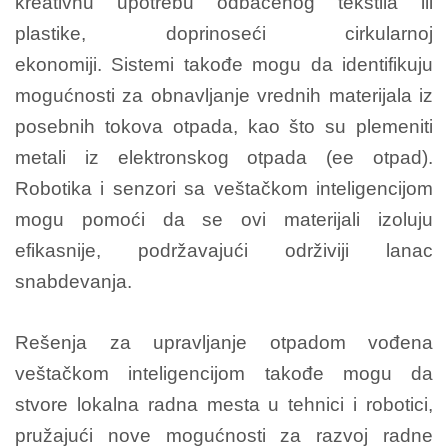
kreativnu upotrebu odbačenog tekstila ili
plastike, doprinoseći cirkularnoj
ekonomiji.
Sistemi takođe mogu da identifikuju
mogućnosti za obnavljanje vrednih materijala iz
posebnih tokova otpada, kao što su plemeniti
metali iz elektronskog otpada (ee otpad).
Robotika i senzori sa veštačkom inteligencijom
mogu pomoći da se ovi materijali izoluju
efikasnije, podržavajući održiviji lanac
snabdevanja.
Rešenja za upravljanje otpadom vođena
veštačkom inteligencijom takođe mogu da
stvore lokalna radna mesta u tehnici i robotici,
pružajući nove mogućnosti za razvoj radne