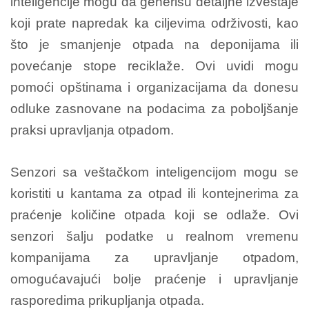
inteligencije mogu da generišu detaljne izveštaje
koji prate napredak ka ciljevima održivosti, kao
što je smanjenje otpada na deponijama ili
povećanje stope reciklaže. Ovi uvidi mogu
pomoći opštinama i organizacijama da donesu
odluke zasnovane na podacima za poboljšanje
praksi upravljanja otpadom.
Senzori sa veštačkom inteligencijom mogu se
koristiti u kantama za otpad ili kontejnerima za
praćenje količine otpada koji se odlaže. Ovi
senzori šalju podatke u realnom vremenu
kompanijama za upravljanje otpadom,
omogućavajući bolje praćenje i upravljanje
rasporedima prikupljanja otpada.