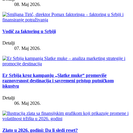
08. Maj 2026.
Vodič za faktoring u Srbiji
Detalji
07. Maj 2026.
Er Srbija kroz kampanju „Slatke muke“ promoviše
raznovrsnost destinacija i savremeni pristup putničkom
iskustvu
Detalji
06. Maj 2026.
Zlato u 2026. godini: Da li sledi reset?