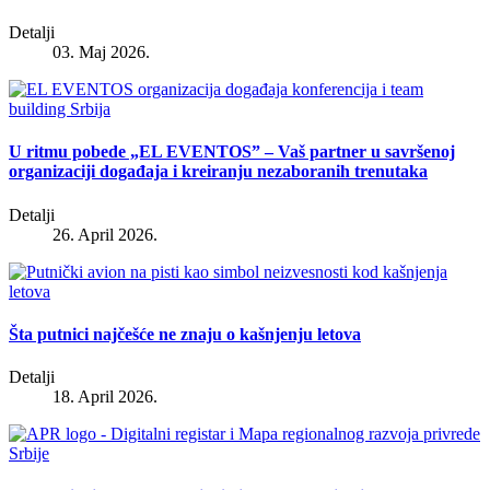
Detalji
03. Maj 2026.
U ritmu pobede „EL EVENTOS” – Vaš partner u savršenoj
organizaciji događaja i kreiranju nezaboranih trenutaka
Detalji
26. April 2026.
Šta putnici najčešće ne znaju o kašnjenju letova
Detalji
18. April 2026.