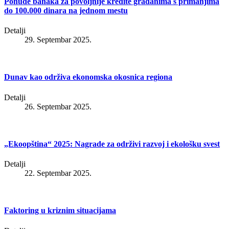
Ponude banaka za povoljnije kredite građanima s primanjima
do 100.000 dinara na jednom mestu
Detalji
29. Septembar 2025.
Dunav kao održiva ekonomska okosnica regiona
Detalji
26. Septembar 2025.
„Ekoopština“ 2025: Nagrade za održivi razvoj i ekološku svest
Detalji
22. Septembar 2025.
Faktoring u kriznim situacijama