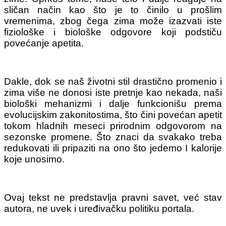
sličan način kao što je to činilo u prošlim
vremenima, zbog čega zima može izazvati iste
fiziološke i biološke odgovore koji podstiču
povećanje apetita.
Dakle, dok se naš životni stil drastično promenio i
zima više ne donosi iste pretnje kao nekada, naši
biološki mehanizmi i dalje funkcionišu prema
evolucijskim zakonitostima, što čini povećan apetit
tokom hladnih meseci prirodnim odgovorom na
sezonske promene. Što znaci da svakako treba
redukovati ili pripaziti na ono što jedemo I kalorije
koje unosimo.
Ovaj tekst ne predstavlja pravni savet, već stav
autora, ne uvek i uređivačku politiku portala.