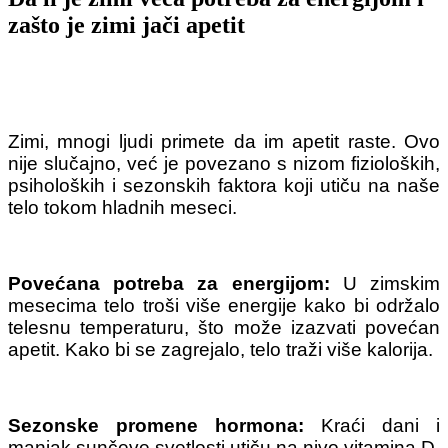
zašto je zimi jači apetit
Zimi, mnogi ljudi primete da im apetit raste. Ovo
nije slučajno, već je povezano s nizom fizioloških,
psiholoških i sezonskih faktora koji utiču na naše
telo tokom hladnih meseci.
Povećana potreba za energijom:
U zimskim
mesecima telo troši više energije kako bi održalo
telesnu temperaturu, što može izazvati povećan
apetit. Kako bi se zagrejalo, telo traži više kalorija.
Sezonske promene hormona:
Kraći dani i
manjak sunčeve svetlosti utiču na nivo vitamina D,