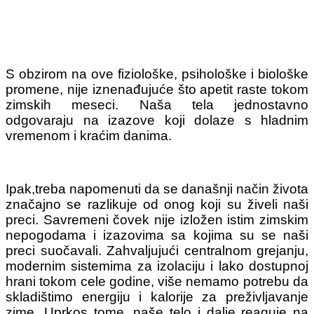
S obzirom na ove fiziološke, psihološke i biološke
promene, nije iznenađujuće što apetit raste tokom
zimskih meseci. Naša tela jednostavno
odgovaraju na izazove koji dolaze s hladnim
vremenom i kraćim danima.
Ipak,treba napomenuti da se današnji način života
značajno se razlikuje od onog koji su živeli naši
preci. Savremeni čovek nije izložen istim zimskim
nepogodama i izazovima sa kojima su se naši
preci suočavali. Zahvaljujući centralnom grejanju,
modernim sistemima za izolaciju i lako dostupnoj
hrani tokom cele godine, više nemamo potrebu da
skladištimo energiju i kalorije za preživljavanje
zime. Uprkos tome, naše telo i dalje reaguje na