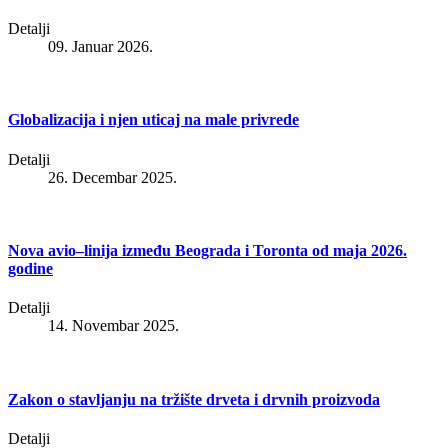
Detalji
09. Januar 2026.
Globalizacija i njen uticaj na male privrede
Detalji
26. Decembar 2025.
Nova avio–linija između Beograda i Toronta od maja 2026.
godine
Detalji
14. Novembar 2025.
Zakon o stavljanju na tržište drveta i drvnih proizvoda
Detalji