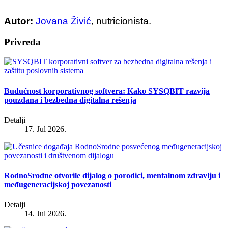
Autor:
Jovana Živić
, nutricionista.
Privreda
Budućnost korporativnog softvera: Kako SYSQBIT razvija
pouzdana i bezbedna digitalna rešenja
Detalji
17. Jul 2026.
RodnoSrodne otvorile dijalog o porodici, mentalnom zdravlju i
međugeneracijskoj povezanosti
Detalji
14. Jul 2026.