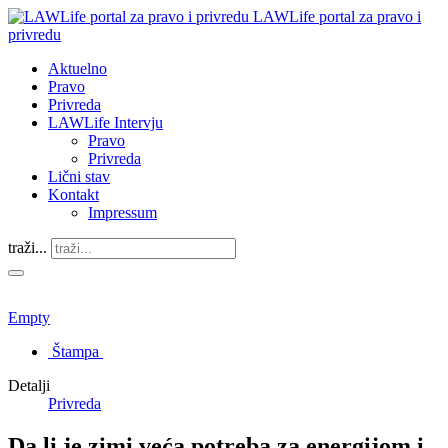
LAWLife portal za pravo i
privredu
Aktuelno
Pravo
Privreda
LAWLife Intervju
Pravo
Privreda
Lični stav
Kontakt
Impressum
traži...
Empty
Štampa
Detalji
Privreda
Da li je zimi veća potreba za energijom i