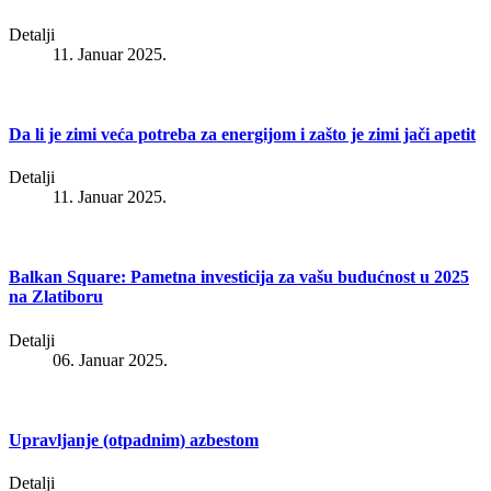
Detalji
11. Januar 2025.
Da li je zimi veća potreba za energijom i zašto je zimi jači apetit
Detalji
11. Januar 2025.
Balkan Square: Pametna investicija za vašu budućnost u 2025
na Zlatiboru
Detalji
06. Januar 2025.
Upravljanje (otpadnim) azbestom
Detalji