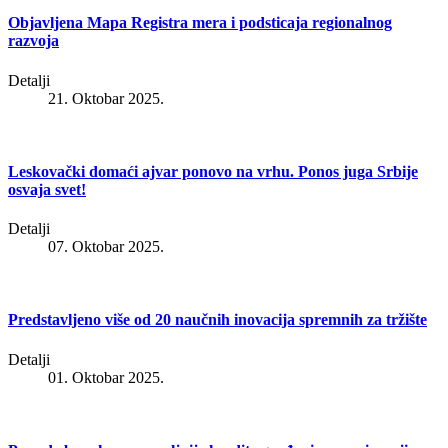
Objavlјena Mapa Registra mera i podsticaja regionalnog
razvoja
Detalji
21. Oktobar 2025.
Leskovački domaći ajvar ponovo na vrhu. Ponos juga Srbije
osvaja svet!
Detalji
07. Oktobar 2025.
Predstavljeno više od 20 naučnih inovacija spremnih za tržište
Detalji
01. Oktobar 2025.