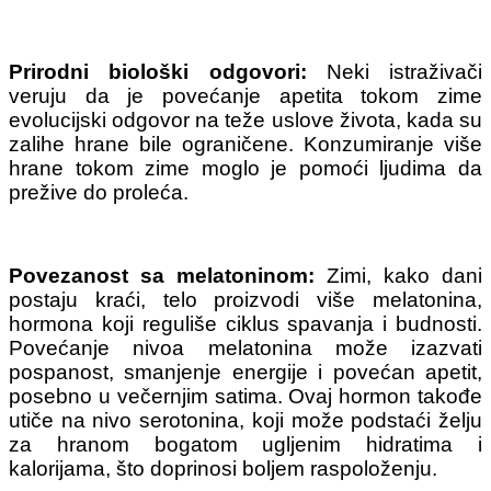
Prirodni biološki odgovori:
Neki istraživači
veruju da je povećanje apetita tokom zime
evolucijski odgovor na teže uslove života, kada su
zalihe hrane bile ograničene. Konzumiranje više
hrane tokom zime moglo je pomoći ljudima da
prežive do proleća.
Povezanost sa melatoninom:
Zimi, kako dani
postaju kraći, telo proizvodi više melatonina,
hormona koji reguliše ciklus spavanja i budnosti.
Povećanje nivoa melatonina može izazvati
pospanost, smanjenje energije i povećan apetit,
posebno u večernjim satima. Ovaj hormon takođe
utiče na nivo serotonina, koji može podstaći želju
za hranom bogatom ugljenim hidratima i
kalorijama, što doprinosi boljem raspoloženju.