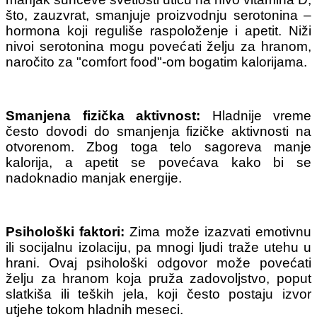
što, zauzvrat, smanjuje proizvodnju serotonina –
hormona koji reguliše raspoloženje i apetit. Niži
nivoi serotonina mogu povećati želju za hranom,
naročito za "comfort food"-om bogatim kalorijama.
Smanjena fizička aktivnost:
Hladnije vreme
često dovodi do smanjenja fizičke aktivnosti na
otvorenom. Zbog toga telo sagoreva manje
kalorija, a apetit se povećava kako bi se
nadoknadio manjak energije.
Psihološki faktori:
Zima može izazvati emotivnu
ili socijalnu izolaciju, pa mnogi ljudi traže utehu u
hrani. Ovaj psihološki odgovor može povećati
želju za hranom koja pruža zadovoljstvo, poput
slatkiša ili teških jela, koji često postaju izvor
utjehe tokom hladnih meseci.