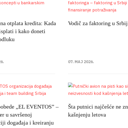
a otplata kredita: Kada
Vodič za faktoring u Srbij
isplati i kako doneti
odluku
26.
07. MAJ 2026.
 pobede „EL EVENTOS” –
Šta putnici najčešće ne zn
er u savršenoj
kašnjenju letova
iji događaja i kreiranju