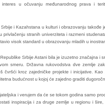
čki interes u očuvanju međunarodnog prava i terit
rbije i Kazahstana u kulturi i obrazovanju takođe j
privlačenju stranih univerziteta i razmeni studen
tavio visok standard u obrazovanju mladih u inostra
publike Srbije Astani bila je izuzetno značajna i 
ravom smeru. Državna rukovodstva dve zemlje zak
š čvršći kroz zajedničke projekte i inicijative. Ka
tetna budućnost u kojoj će zajedno graditi dugoročni 
jateljska i verujem da će se tokom godina samo prod
stati inspiracija i za druge zemlje u regionu i š