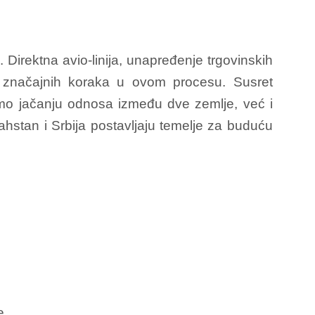
 Direktna avio-linija, unapređenje trgovinskih
od značajnih koraka u ovom procesu. Susret
amo jačanju odnosa između dve zemlje, već i
ahstan i Srbija postavljaju temelje za buduću
e.