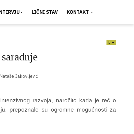
INTERVJU
LIČNI STAV
KONTAKT
EMPTY
 saradnje
intenzivnog razvoja, naročito kada je reč o
nju, prepoznale su ogromne mogućnosti za