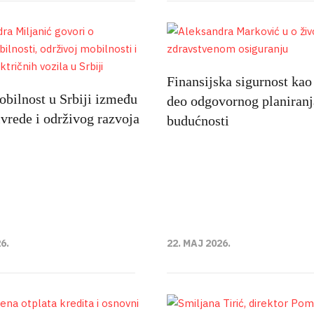
Finansijska sigurnost kao
bilnost u Srbiji između
deo odgovornog planiranj
ivrede i održivog razvoja
budućnosti
6.
22. MAJ 2026.