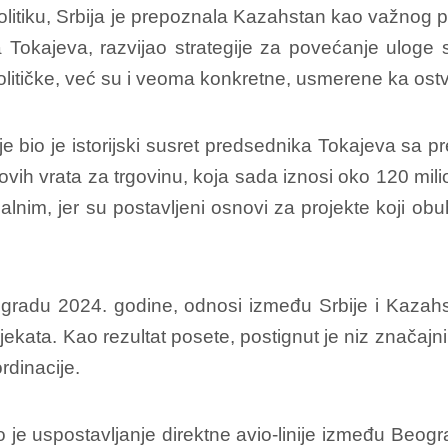
litiku, Srbija je prepoznala Kazahstan kao važnog p
Tokajeva, razvijao strategije za povećanje uloge
itičke, već su i veoma konkretne, usmerene ka ostva
nje bio je istorijski susret predsednika Tokajeva sa
ovih vrata za trgovinu, koja sada iznosi oko 120 milio
ealnim, jer su postavljeni osnovi za projekte koji ob
adu 2024. godine, odnosi između Srbije i Kazahs
jekata. Kao rezultat posete, postignut je niz značajni
rdinacije.
io je uspostavljanje direktne avio-linije između Beogr