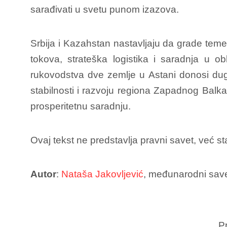
sarađivati u svetu punom izazova.
Srbija i Kazahstan nastavljaju da grade temel
tokova, strateška logistika i saradnja u 
rukovodstva dve zemlje u Astani donosi dug
stabilnosti i razvoju regiona Zapadnog Balka
prosperitetnu saradnju.
Ovaj tekst ne predstavlja pravni savet, već st
Autor
:
Nataša Jakovljević
, međunarodni save
Pr