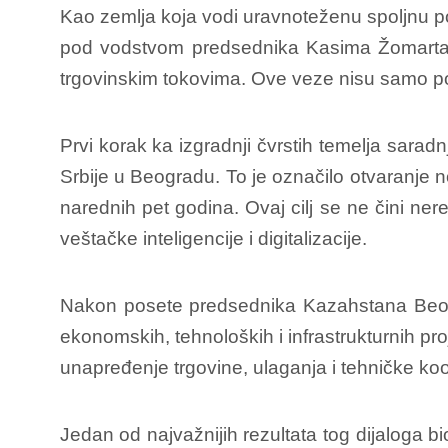
Kao zemlja koja vodi uravnoteženu spoljnu po
pod vodstvom predsednika Kasima Žomarta 
trgovinskim tokovima. Ove veze nisu samo pol
Prvi korak ka izgradnji čvrstih temelja sarad
Srbije u Beogradu. To je označilo otvaranje n
narednih pet godina. Ovaj cilj se ne čini ner
veštačke inteligencije i digitalizacije.
Nakon posete predsednika Kazahstana Beogr
ekonomskih, tehnoloških i infrastrukturnih pro
unapređenje trgovine, ulaganja i tehničke koo
Jedan od najvažnijih rezultata tog dijaloga b