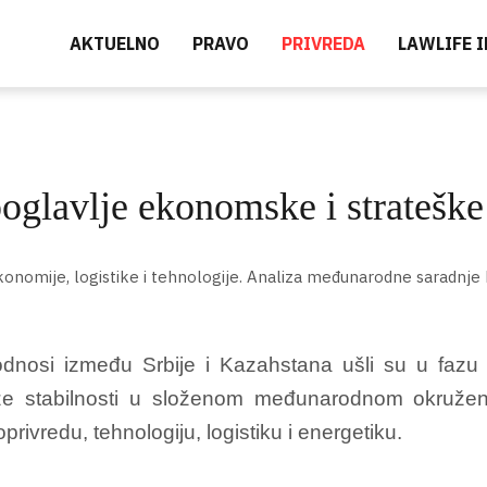
AKTUELNO
PRAVO
PRIVREDA
LAWLIFE 
oglavlje ekonomske i strateške
odnosi između Srbije i Kazahstana ušli su u fazu 
eže stabilnosti u složenom međunarodnom okruže
oprivredu, tehnologiju, logistiku i energetiku.