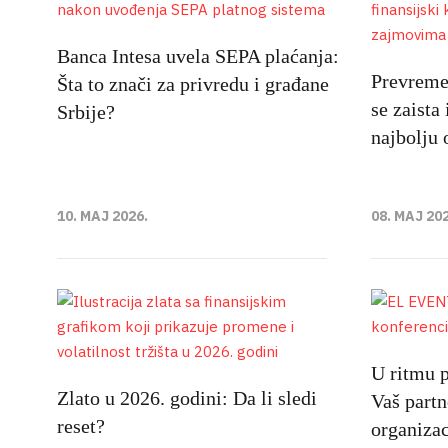
Banca Intesa uvela SEPA plaćanja:
Prevremen
Šta to znači za privredu i građane
se zaista 
Srbije?
najbolju 
10. MAJ 2026.
08. MAJ 20
U ritmu
Zlato u 2026. godini: Da li sledi
Vaš partn
reset?
organizac