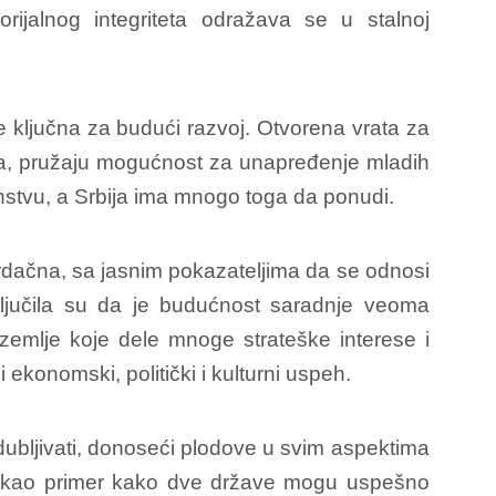
orijalnog integriteta odražava se u stalnoj
e ključna za budući razvoj. Otvorena vrata za
ata, pružaju mogućnost za unapređenje mladih
nstvu, a Srbija ima mnogo toga da ponudi.
srdačna, sa jasnim pokazateljima da se odnosi
ljučila su da je budućnost saradnje veoma
o zemlje koje dele mnoge strateške interese i
ekonomski, politički i kulturni uspeh.
ubljivati, donoseći plodove u svim aspektima
ire, kao primer kako dve države mogu uspešno