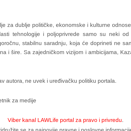
je za dublje političke, ekonomske i kulturne odnose.
oblasti tehnologije i poljoprivrede samo su neki 
oročnu, stabilnu saradnju, koja će doprineti ne s
na i šire. Sa zajedničkom vizijom i ambicijama, Kaz
av autora, ne uvek i uređivačku politiku portala.
tnik za medije
Viber kanal LAWLife portal za pravo i privredu
.
idružite se za najnovije pravne i poslovne informacij