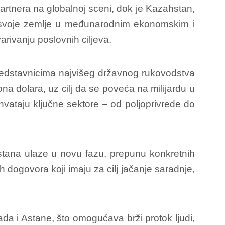
artnera na globalnoj sceni, dok je Kazahstan,
 svoje zemlje u međunarodnim ekonomskim i
rivanju poslovnih ciljeva.
 predstavnicima najvišeg državnog rukovodstva
na dolara, uz cilj da se poveća na milijardu u
uhvataju ključne sektore – od poljoprivrede do
tana ulaze u novu fazu, prepunu konkretnih
h dogovora koji imaju za cilj jačanje saradnje,
ada i Astane, što omogućava brži protok ljudi,