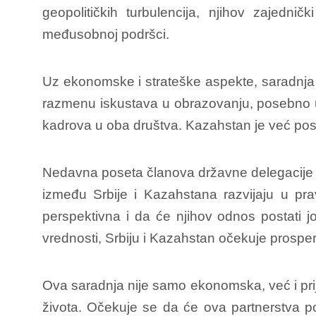
geopolitičkih turbulencija, njihov zajedni
međusobnoj podršci.
Uz ekonomske i strateške aspekte, saradnja S
razmenu iskustava u obrazovanju, posebno u 
kadrova u oba društva. Kazahstan je već pos
Nedavna poseta članova državne delegacije Re
između Srbije i Kazahstana razvijaju u p
perspektivna i da će njihov odnos postati jo
vrednosti, Srbiju i Kazahstan očekuje prosperi
Ova saradnja nije samo ekonomska, već i pri
života. Očekuje se da će ova partnerstva po