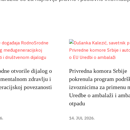
ne otvorile dijalog o
Privredna komora Srbije
 mentalnom zdravlju i
pokrenula program podrš
racijskoj povezanosti
izvoznicima za primenu 
Uredbe o ambalaži i amb
otpadu
6.
14. JUL 2026.