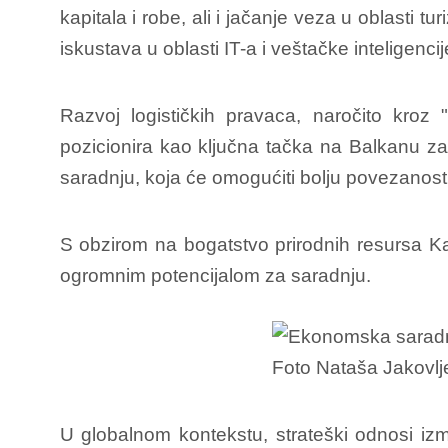
kapitala i robe, ali i jačanje veza u oblasti
iskustava u oblasti IT-a i veštačke inteligenci
Razvoj logističkih pravaca, naročito kroz 
pozicionira kao ključna tačka na Balkanu za 
saradnju, koja će omogućiti bolju povezanost
S obzirom na bogatstvo prirodnih resursa Kaz
ogromnim potencijalom za saradnju.
U globalnom kontekstu, strateški odnosi i