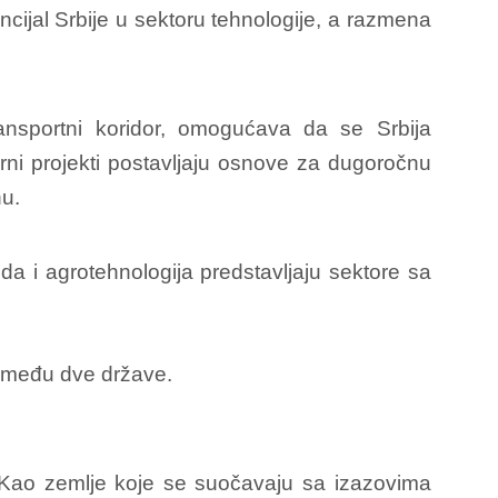
ncijal Srbije u sektoru tehnologije, a razmena
transportni koridor, omogućava da se Srbija
urni projekti postavljaju osnove za dugoročnu
nu.
da i agrotehnologija predstavljaju sektore sa
 Kao zemlje koje se suočavaju sa izazovima