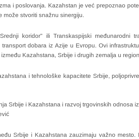
 turizma i poslovanja. Kazahstan je već prepoznao pote
je može stvoriti snažnu sinergiju.
"Srednji koridor" ili Transkaspijski međunarodni 
transport dobara iz Azije u Evropu. Ovi infrastrukt
 između Kazahstana, Srbije i drugih zemalja u regio
ahstana i tehnološke kapacitete Srbije, poljoprivre
zmeđu Srbije i Kazahstana zauzimaju važno mesto.