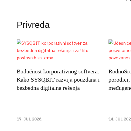
Privreda
Budućnost korporativnog softvera:
RodnoSrod
Kako SYSQBIT razvija pouzdana i
porodici,
bezbedna digitalna rešenja
međugene
17. JUL 2026.
14. JUL 202