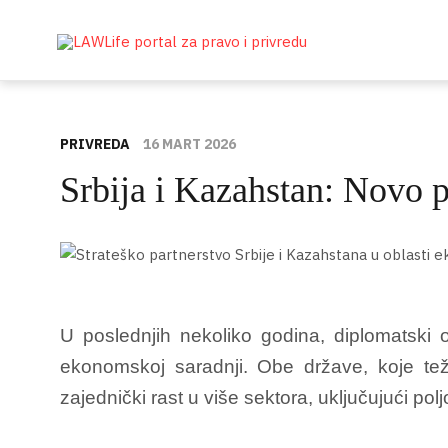
PRIVREDA
16 MART 2026
Srbija i Kazahstan: Novo p
U poslednjih nekoliko godina, diplomatski 
ekonomskoj saradnji. Obe države, koje t
zajednički rast u više sektora, uključujući polj