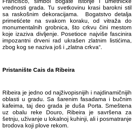
Francisco, simbol bogate istorije i umetničke
vrednosti grada. Tu svetkovinu krasi barokni stil
sa raskošnim dekoracijama. Bogatstvo detalja
primetićete na svakom koraku, od vitraža do
monumentalnih grobnica, što crkvu čini mestom
koje izaziva divljenje. Posetioce najviše fascinira
impozantni drveni rad ukrašen zlatnim listićima,
zbog kog se naziva još i „zlatna crkva“.
Pristanište Cais da Ribeira
Ribeira je jedno od najživopisnijih i najdinamičnijih
oblasti u gradu. Sa šarenim fasadama i bučnim
kafeima, taj deo grada je duša Porta. Smeštena
uz obalu reke Douro, Ribeira je savršena za
šetnju, uživanje u lokalnoj kuhinji, ali i posmatranje
brodova koji plove rekom.