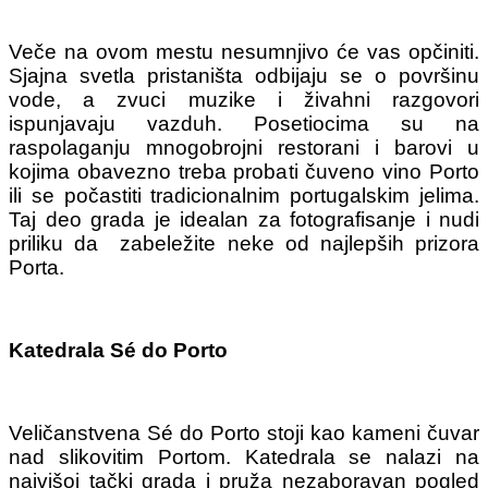
Veče na ovom mestu nesumnjivo će vas opčiniti.
Sjajna svetla pristaništa odbijaju se o površinu
vode, a zvuci muzike i živahni razgovori
ispunjavaju vazduh. Posetiocima su na
raspolaganju mnogobrojni restorani i barovi u
kojima obavezno treba probati čuveno vino Porto
ili se počastiti tradicionalnim portugalskim jelima.
Taj deo grada je idealan za fotografisanje i nudi
priliku da zabeležite neke od najlepših prizora
Porta.
Katedrala Sé do Porto
Veličanstvena Sé do Porto stoji kao kameni čuvar
nad slikovitim Portom. Katedrala se nalazi na
najvišoj tački grada i pruža nezaboravan pogled