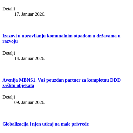
Detalji
17. Januar 2026.
Izazovi u upravljanju komunalnim otpadom u državama u
razvoju
Detalji
14. Januar 2026.
Avenija MBNS1. Vaš pouzdan partner za kompletnu DDD
zaštitu objekata
Detalji
09. Januar 2026.
Globalizacija i njen uticaj na male privrede