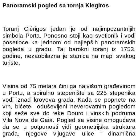
Panoramski pogled sa tornja Klegiros
Toranj Clérigos jedan je od najimpozantnijih
simbola Porta. Ponosno stoji kao svetionik i vodi
posetioce ka jednom od najlepših panoramskih
pogleda u gradu. Taj barokni toranj iz 1753.
godine, nezaobilazna je stanica na mapi svakog
turiste.
Visina od 75 metara čini ga najvišom građevinom
u Portu, a spiralno stepenište sa 225 stepenika
vodi iznad krovova grada. Kada se popnete na
vrh, bićete oduševljeni neverovatnim pogledom
koji seže sve do reke Douro i vinskih podruma
Vila Nova de Gaia. Pogled sa visine omogućava
da se u potpunosti vidi geometrijska struktura
grada, njegove vijugave ulice i dinamična