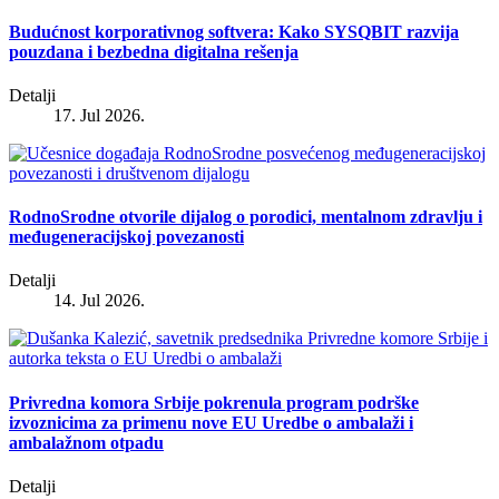
Budućnost korporativnog softvera: Kako SYSQBIT razvija
pouzdana i bezbedna digitalna rešenja
Detalji
17. Jul 2026.
RodnoSrodne otvorile dijalog o porodici, mentalnom zdravlju i
međugeneracijskoj povezanosti
Detalji
14. Jul 2026.
Privredna komora Srbije pokrenula program podrške
izvoznicima za primenu nove EU Uredbe o ambalaži i
ambalažnom otpadu
Detalji