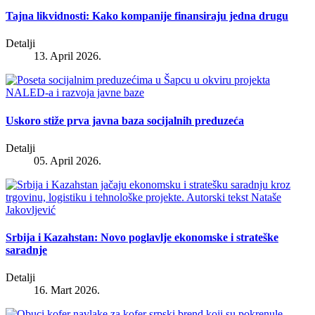
Tajna likvidnosti: Kako kompanije finansiraju jedna drugu
Detalji
13. April 2026.
Uskoro stiže prva javna baza socijalnih preduzeća
Detalji
05. April 2026.
Srbija i Kazahstan: Novo poglavlje ekonomske i strateške
saradnje
Detalji
16. Mart 2026.