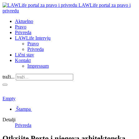
LAWLife portal za pravo i
privredu
Aktuelno
Pravo
Privreda
LAWLife Intervju
Pravo
Privreda
Lični stav
Kontakt
Impressum
traži...
Empty
Štampa
Detalji
Privreda
Otkrijte Porto i njegova arhitektonska