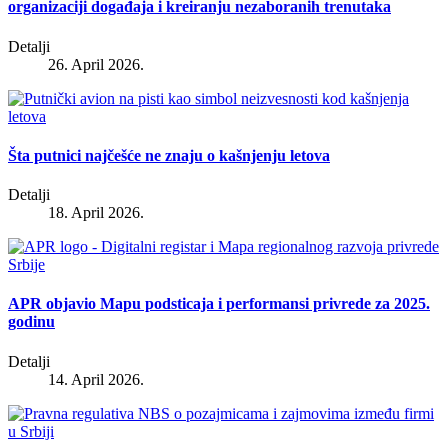
organizaciji događaja i kreiranju nezaboranih trenutaka
Detalji
26. April 2026.
Šta putnici najčešće ne znaju o kašnjenju letova
Detalji
18. April 2026.
APR objavio Mapu podsticaja i performansi privrede za 2025.
godinu
Detalji
14. April 2026.