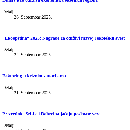
Dunav kao održiva ekonomska okosnica regiona
Detalji
26. Septembar 2025.
„Ekoopština“ 2025: Nagrade za održivi razvoj i ekološku svest
Detalji
22. Septembar 2025.
Faktoring u kriznim situacijama
Detalji
21. Septembar 2025.
Privrednici Srbije i Bahreina jačaju poslovne veze
Detalji