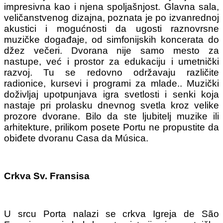
impresivna kao i njena spoljašnjost. Glavna sala,
veličanstvenog dizajna, poznata je po izvanrednoj
akustici i mogućnosti da ugosti raznovrsne
muzičke događaje, od simfonijskih koncerata do
džez večeri. Dvorana nije samo mesto za
nastupe, već i prostor za edukaciju i umetnički
razvoj. Tu se redovno održavaju različite
radionice, kursevi i programi za mlade.. Muzički
doživljaj upotpunjava igra svetlosti i senki koja
nastaje pri prolasku dnevnog svetla kroz velike
prozore dvorane. Bilo da ste ljubitelj muzike ili
arhitekture, prilikom posete Portu ne propustite da
obiđete dvoranu Casa da Música.
Crkva Sv. Fransisa
U srcu Porta nalazi se crkva Igreja de São