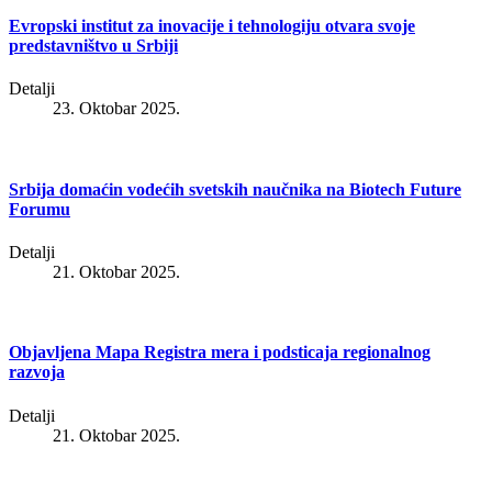
Evropski institut za inovacije i tehnologiju otvara svoje
predstavništvo u Srbiji
Detalji
23. Oktobar 2025.
Srbija domaćin vodećih svetskih naučnika na Biotech Future
Forumu
Detalji
21. Oktobar 2025.
Objavlјena Mapa Registra mera i podsticaja regionalnog
razvoja
Detalji
21. Oktobar 2025.