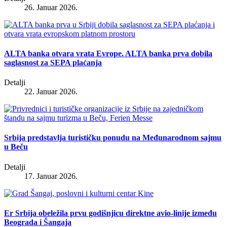
26. Januar 2026.
ALTA banka otvara vrata Evrope. ALTA banka prva dobila
saglasnost za SEPA plaćanja
Detalji
22. Januar 2026.
Srbija predstavlja turističku ponudu na Međunarodnom sajmu
u Beču
Detalji
17. Januar 2026.
Er Srbija obeležila prvu godišnjicu direktne avio-linije između
Beograda i Šangaja