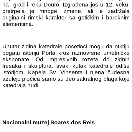
na grad i reku Douro. Izgrađena još u 12. veku,
pretrpela je mnoge izmene, ali je zadržala
originalni rimski karakter sa gotičkim i baroknim
elementima.
Unutar zidina katedrale posetioci mogu da otkriju
bogatu istoriju Porta kroz raznovrsne umetničke
eksponate. Od impresivnih rozeta do zidnih
fresaka i skulptura, svaki kutak katedrale odiše
istorijom. Kapela Sv. Vinsenta i njena čudesna
azulejo pločica samo su deo sakralnog blaga koje
katedrala nudi.
Nacionalni muzej Soares dos Reis