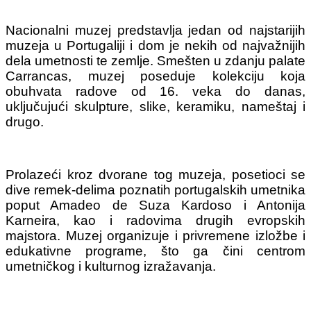
Nacionalni muzej predstavlja jedan od najstarijih
muzeja u Portugaliji i dom je nekih od najvažnijih
dela umetnosti te zemlje. Smešten u zdanju palate
Carrancas, muzej poseduje kolekciju koja
obuhvata radove od 16. veka do danas,
uključujući skulpture, slike, keramiku, nameštaj i
drugo.
Prolazeći kroz dvorane tog muzeja, posetioci se
dive remek-delima poznatih portugalskih umetnika
poput Amadeo de Suza Kardoso i Antonija
Karneira, kao i radovima drugih evropskih
majstora. Muzej organizuje i privremene izložbe i
edukativne programe, što ga čini centrom
umetničkog i kulturnog izražavanja.