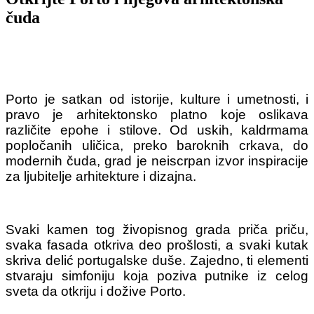
čuda
Porto je satkan od istorije, kulture i umetnosti, i
pravo je arhitektonsko platno koje oslikava
različite epohe i stilove. Od uskih, kaldrmama
popločanih uličica, preko baroknih crkava, do
modernih čuda, grad je neiscrpan izvor inspiracije
za ljubitelje arhitekture i dizajna.
Svaki kamen tog živopisnog grada priča priču,
svaka fasada otkriva deo prošlosti, a svaki kutak
skriva delić portugalske duše. Zajedno, ti elementi
stvaraju simfoniju koja poziva putnike iz celog
sveta da otkriju i dožive Porto.