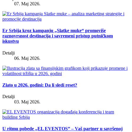
07. Maj 2026.
Er Srbija kroz kampanju „Slatke muke“ promoviše
raznovrsnost destinacija i savremeni pristup putničkom
iskustvu
Detalji
06. Maj 2026.
Zlato u 2026. godini: Da li sledi reset?
Detalji
03. Maj 2026.
U ritmu pobede „EL EVENTOS” – Vaš partner u savršenoj