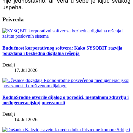
nije jednostavno, ali vera u sebe je ključ svakog
uspeha.
Privreda
Budućnost korporativnog softvera: Kako SYSQBIT razvija
pouzdana i bezbedna digitalna rešenja
Detalji
17. Jul 2026.
RodnoSrodne otvorile dijalog o porodici, mentalnom zdravlju i
međugeneracijskoj povezanosti
Detalji
14. Jul 2026.