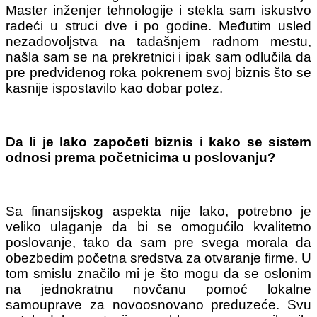
Master inženjer tehnologije i stekla sam iskustvo
radeći u struci dve i po godine. Međutim usled
nezadovoljstva na tadašnjem radnom mestu,
našla sam se na prekretnici i ipak sam odlučila da
pre predviđenog roka pokrenem svoj biznis što se
kasnije ispostavilo kao dobar potez.
Da li je lako započeti biznis i kako se sistem
odnosi prema početnicima u poslovanju?
Sa finansijskog aspekta nije lako, potrebno je
veliko ulaganje da bi se omogućilo kvalitetno
poslovanje, tako da sam pre svega morala da
obezbedim početna sredstva za otvaranje firme. U
tom smislu značilo mi je što mogu da se oslonim
na jednokratnu novčanu pomoć lokalne
samouprave za novoosnovano preduzeće. Svu