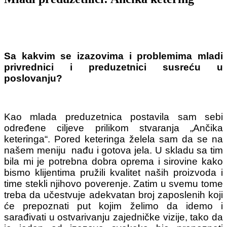
Sa kakvim se izazovima i problemima mladi
privrednici i preduzetnici susreću u
poslovanju?
Kao mlada preduzetnica postavila sam sebi
određene ciljeve prilikom stvaranja „Ančika
keteringa“. Pored keteringa želela sam da se na
našem meniju nađu i gotova jela. U skladu sa tim
bila mi je potrebna dobra oprema i sirovine kako
bismo klijentima pružili kvalitet naših proizvoda i
time stekli njihovo poverenje. Zatim u svemu tome
treba da učestvuje adekvatan broj zaposlenih koji
će prepoznati put kojim želimo da idemo i
sarađivati u ostvarivanju zajedničke vizije, tako da