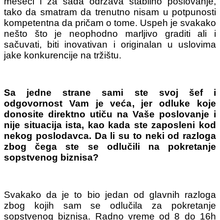
meseci i za sada održava stabilno poslovanje,
tako da smatram da trenutno nisam u potpunosti
kompetentna da pričam o tome. Uspeh je svakako
nešto što je neophodno marljivo graditi ali i
sačuvati, biti inovativan i originalan u uslovima
jake konkurencije na tržištu.
Sa jedne strane sami ste svoj šef i
odgovornost Vam je veća, jer odluke koje
donosite direktno utiču na Vaše poslovanje i
nije situacija ista, kao kada ste zaposleni kod
nekog poslodavca. Da li su to neki od razloga
zbog čega ste se odlučili na pokretanje
sopstvenog biznisa?
Svakako da je to bio jedan od glavnih razloga
zbog kojih sam se odlučila za pokretanje
sopstvenog biznisa. Radno vreme od 8 do 16h