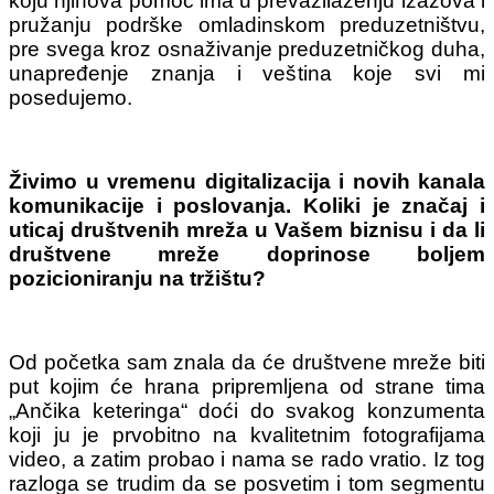
koju njihova pomoć ima u prevazilaženju izazova i
pružanju podrške omladinskom preduzetništvu,
pre svega kroz osnaživanje preduzetničkog duha,
unapređenje znanja i veština koje svi mi
posedujemo.
Živimo u vremenu digitalizacija i novih kanala
komunikacije i poslovanja. Koliki je značaj i
uticaj društvenih mreža u Vašem biznisu i da li
društvene mreže doprinose boljem
pozicioniranju na tržištu?
Od početka sam znala da će društvene mreže biti
put kojim će hrana pripremljena od strane tima
„Ančika keteringa“ doći do svakog konzumenta
koji ju je prvobitno na kvalitetnim fotografijama
video, a zatim probao i nama se rado vratio. Iz tog
razloga se trudim da se posvetim i tom segmentu