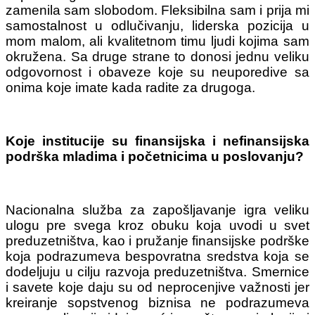
zamenila sam slobodom. Fleksibilna sam i prija mi
samostalnost u odlučivanju, liderska pozicija u
mom malom, ali kvalitetnom timu ljudi kojima sam
okružena. Sa druge strane to donosi jednu veliku
odgovornost i obaveze koje su neuporedive sa
onima koje imate kada radite za drugoga.
Koje institucije su finansijska i nefinansijska
podrška mladima i početnicima u poslovanju?
Nacionalna služba za zapošljavanje igra veliku
ulogu pre svega kroz obuku koja uvodi u svet
preduzetništva, kao i pružanje finansijske podrške
koja podrazumeva bespovratna sredstva koja se
dodeljuju u cilju razvoja preduzetništva. Smernice
i savete koje daju su od neprocenjive važnosti jer
kreiranje sopstvenog biznisa ne podrazumeva