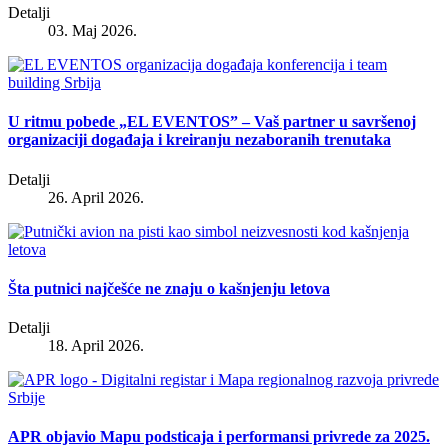
Detalji
03. Maj 2026.
U ritmu pobede „EL EVENTOS” – Vaš partner u savršenoj
organizaciji događaja i kreiranju nezaboranih trenutaka
Detalji
26. April 2026.
Šta putnici najčešće ne znaju o kašnjenju letova
Detalji
18. April 2026.
APR objavio Mapu podsticaja i performansi privrede za 2025.