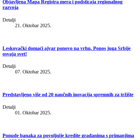
Objavlјena Mapa Registra mera i podsticaja regionalnog
razvoja
Detalji
21. Oktobar 2025.
Leskovački domaći ajvar ponovo na vrhu. Ponos juga Srbije
osvaja svet!
Detalji
07. Oktobar 2025.
Predstavljeno više od 20 naučnih inovacija spremnih za tržište
Detalji
01. Oktobar 2025.
Ponude banaka za povoljnije kredite građanima s primanjima