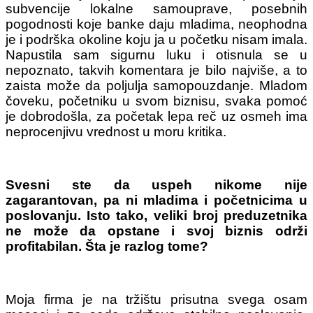
subvencije lokalne samouprave, posebnih
pogodnosti koje banke daju mladima, neophodna
je i podrška okoline koju ja u početku nisam imala.
Napustila sam sigurnu luku i otisnula se u
nepoznato, takvih komentara je bilo najviše, a to
zaista može da poljulja samopouzdanje. Mladom
čoveku, početniku u svom biznisu, svaka pomoć
je dobrodošla, za početak lepa reč uz osmeh ima
neprocenjivu vrednost u moru kritika.
Svesni ste da uspeh nikome nije
zagarantovan, pa ni mladima i početnicima u
poslovanju. Isto tako, veliki broj preduzetnika
ne može da opstane i svoj biznis održi
profitabilan. Šta je razlog tome?
Moja firma je na tržištu prisutna svega osam