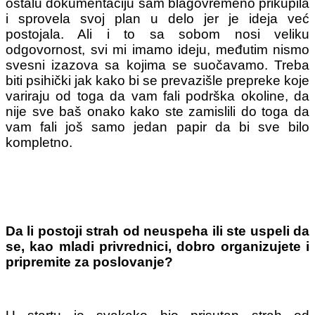
ostalu dokumentaciju sam blagovremeno prikupila
i sprovela svoj plan u delo jer je ideja već
postojala. Ali i to sa sobom nosi veliku
odgovornost, svi mi imamo ideju, međutim nismo
svesni izazova sa kojima se suočavamo. Treba
biti psihički jak kako bi se prevazišle prepreke koje
variraju od toga da vam fali podrška okoline, da
nije sve baš onako kako ste zamislili do toga da
vam fali još samo jedan papir da bi sve bilo
kompletno.
Da li postoji strah od neuspeha ili ste uspeli da
se, kao mladi privrednici, dobro organizujete i
pripremite za poslovanje?