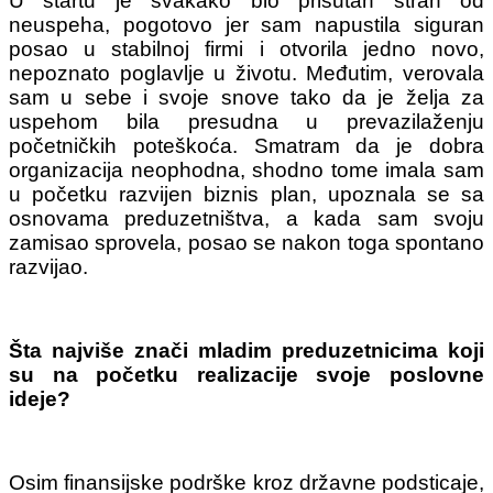
U startu je svakako bio prisutan strah od
neuspeha, pogotovo jer sam napustila siguran
posao u stabilnoj firmi i otvorila jedno novo,
nepoznato poglavlje u životu. Međutim, verovala
sam u sebe i svoje snove tako da je želja za
uspehom bila presudna u prevazilaženju
početničkih poteškoća. Smatram da je dobra
organizacija neophodna, shodno tome imala sam
u početku razvijen biznis plan, upoznala se sa
osnovama preduzetništva, a kada sam svoju
zamisao sprovela, posao se nakon toga spontano
razvijao.
Šta najviše znači mladim preduzetnicima koji
su na početku realizacije svoje poslovne
ideje?
Osim finansijske podrške kroz državne podsticaje,