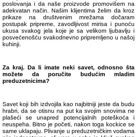
poslovanja i da naše proizvode promovišem na
adekvatan način. Našim klijentima želim da kroz
prikaze na društvenim mrežama dočaram
postupak pripreme, zavodljivost mirisa i punoću
ukusa svakog jela koje je sa velikom ljubavlju i
posvećenošću svakodnevno pripremljeno u našoj
kuhinji.
Za kraj. Da li imate neki savet, odnosno šta
možete da poručite budućim mladim
preduzetnicima?
Savet koji bih izdvojila kao najbitniji jeste da budu
hrabri, da se otisnu na put ka svojim snovima ne
plašeći se unapred potencijalnih poteškoća i
neuspeha. Bitno je početi, nakon toga kockice se
same uklapaju. Plivanje u preduzetničkim vodama