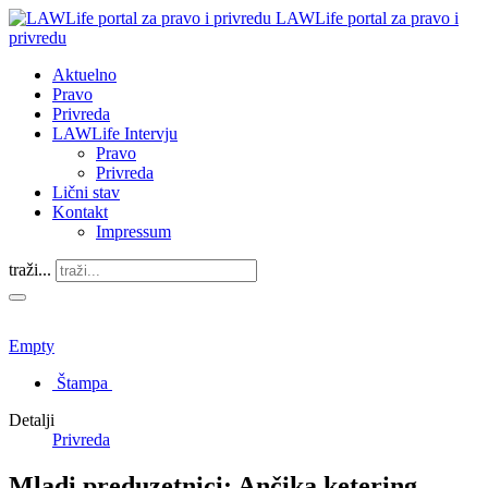
LAWLife portal za pravo i
privredu
Aktuelno
Pravo
Privreda
LAWLife Intervju
Pravo
Privreda
Lični stav
Kontakt
Impressum
traži...
Empty
Štampa
Detalji
Privreda
Mladi preduzetnici: Ančika ketering