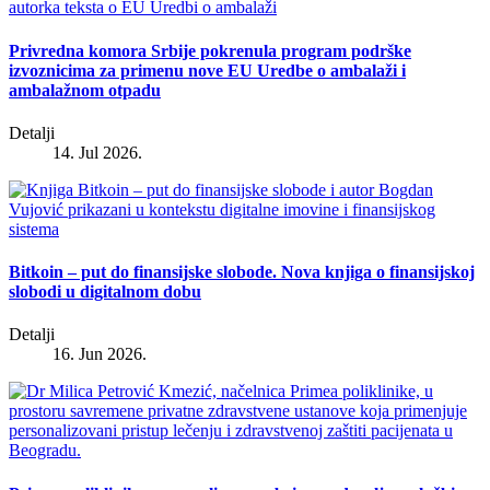
Privredna komora Srbije pokrenula program podrške
izvoznicima za primenu nove EU Uredbe o ambalaži i
ambalažnom otpadu
Detalji
14. Jul 2026.
Bitkoin – put do finansijske slobode. Nova knjiga o finansijskoj
slobodi u digitalnom dobu
Detalji
16. Jun 2026.