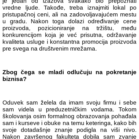
je jedan od izazova svakako bio prepoznati
vredne ljude. Takođe, treba iznajmiti lokal po
pristupačnoj ceni, ali na zadovoljavajućem mestu
u gradu. Nakon toga dolazi određivanje cene
proizvoda, pozicioniranje na tržištu, među
konkurencijom koja je već prisutna, održavanje
kvaliteta usluge i konstantna promocija proizvoda
pre svega na društvenim mrežama.
Zbog čega se mladi odlučuju na pokretanje
biznisa?
Oduvek sam želela da imam svoju firmu i sebe
sam videla u preduzetničkim vodama. Tokom
školovanja osim formalnog obrazovanja pohađala
sam i kurseve i obuke na temu keteringa, kako bih
svoje dotadašnje znanje podigla na viši nivo.
Nakon završenog fakulteta dobila sam zvanje