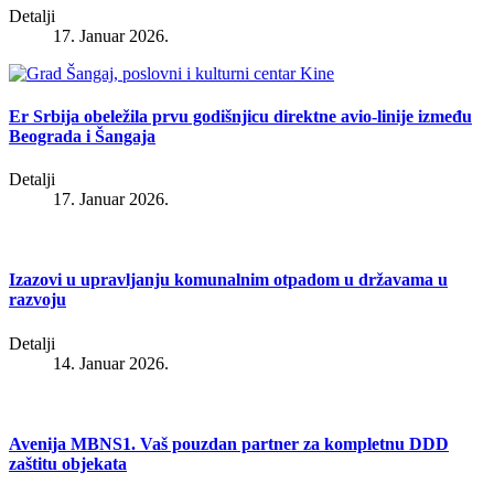
Detalji
17. Januar 2026.
Er Srbija obeležila prvu godišnjicu direktne avio-linije između
Beograda i Šangaja
Detalji
17. Januar 2026.
Izazovi u upravljanju komunalnim otpadom u državama u
razvoju
Detalji
14. Januar 2026.
Avenija MBNS1. Vaš pouzdan partner za kompletnu DDD
zaštitu objekata