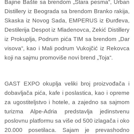
Bajine Bašte sa brendom „Stara pesma“, Urban
Distillery iz Beograda sa brendom Branko rakija,
Skaska iz Novog Sada, EMPERUS iz Đurđeva,
Destilerija Despot iz Mladenovca, Zekić Distillery
iz Prokuplja, Podrum pića TIM sa brendom „Dar
visova“, kao i Mali podrum Vukojčić iz Rekovca
koji na sajmu promoviše novi brend „Toja“.
GAST EXPO okuplja veliki broj proizvođača i
dobavljača pića, kafe i poslastica, kao i opreme
za ugostiteljstvo i hotele, a zajedno sa sajmom
turizma Alpe-Adria predstavlja jedinstvenu
poslovnu platformu sa više od 500 izlagača i oko
20.000 posetilaca. Sajam je prevashodno