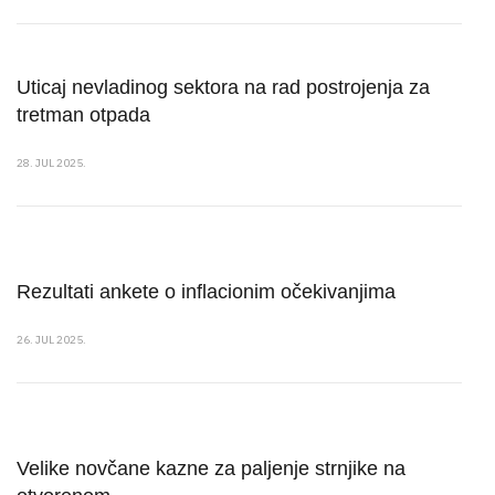
Uticaj nevladinog sektora na rad postrojenja za
tretman otpada
28. JUL 2025.
Rezultati ankete o inflacionim očekivanjima
26. JUL 2025.
Velike novčane kazne za paljenje strnjike na