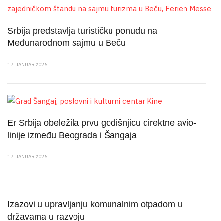
Srbija predstavlja turističku ponudu na
Međunarodnom sajmu u Beču
17. JANUAR 2026.
Er Srbija obeležila prvu godišnjicu direktne avio-
linije između Beograda i Šangaja
17. JANUAR 2026.
Izazovi u upravljanju komunalnim otpadom u
državama u razvoju