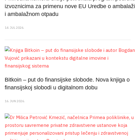
izvoznicima za primenu nove EU Uredbe o ambalaži
i ambalažnom otpadu
14. JUL 2026.
Bitkoin – put do finansijske slobode. Nova knjiga o
finansijskoj slobodi u digitalnom dobu
16. JUN 2026.