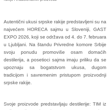
Autentični ukusi srpske rakije predstavljeni su na
najvećem HORECA sajmu u Sloveniji, GAST
EXPO 2026, koji se održava od 4. do 7. februara
u Ljubljani. Na štandu Privredne komore Srbije
svoju ponudu promoviše osam domaćih
destilerija, a posetioci sajma imaju priliku da se
upoznaju sa bogatstvom ukusa, dugom
tradicijom i savremenim pristupom proizvodnji
srpske rakije.
Svoje proizvode predstavljaju destilerije: TIM iz