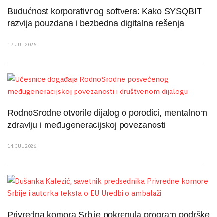
Budućnost korporativnog softvera: Kako SYSQBIT
razvija pouzdana i bezbedna digitalna rešenja
17. JUL 2026.
RodnoSrodne otvorile dijalog o porodici, mentalnom
zdravlju i međugeneracijskoj povezanosti
14. JUL 2026.
Privredna komora Srbije pokrenula program podrške