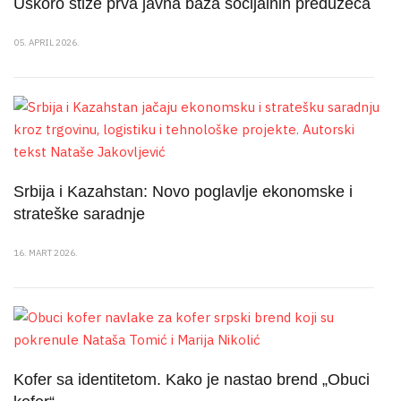
Uskoro stiže prva javna baza socijalnih preduzeća
05. APRIL 2026.
Srbija i Kazahstan: Novo poglavlje ekonomske i
strateške saradnje
16. MART 2026.
Kofer sa identitetom. Kako je nastao brend „Obuci