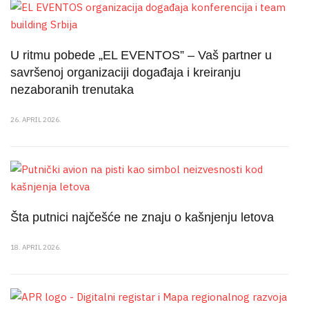
U ritmu pobede „EL EVENTOS” – Vaš partner u
savršenoj organizaciji događaja i kreiranju
nezaboranih trenutaka
26. APRIL 2026.
Šta putnici najčešće ne znaju o kašnjenju letova
18. APRIL 2026.