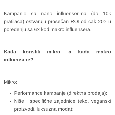
Kampanje sa nano influenserima (do 10k
pratilaca) ostvaruju prosečan ROI od čak 20× u
poređenju sa 6× kod makro influensera.
Kada koristiti mikro, a kada makro
influensere?
Mikro
:
Performance kampanje (direktna prodaja);
Niše i specifične zajednice (eko, veganski
proizvodi, luksuzna moda);