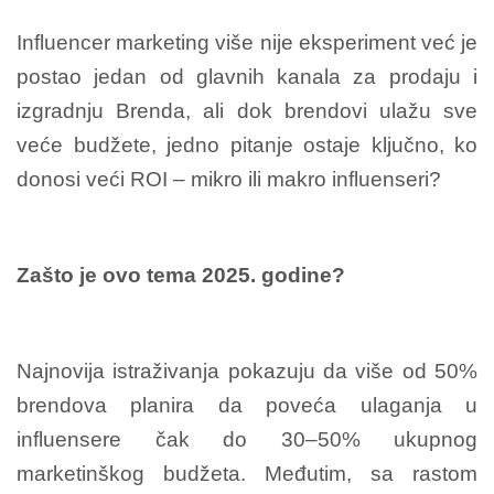
Influencer marketing više nije eksperiment već je
postao jedan od glavnih kanala za prodaju i
izgradnju Brenda, ali dok brendovi ulažu sve
veće budžete, jedno pitanje ostaje ključno, ko
donosi veći ROI – mikro ili makro influenseri?
Zašto je ovo tema 2025. godine?
Najnovija istraživanja pokazuju da više od 50%
brendova planira da poveća ulaganja u
influensere čak do 30–50% ukupnog
marketinškog budžeta. Međutim, sa rastom