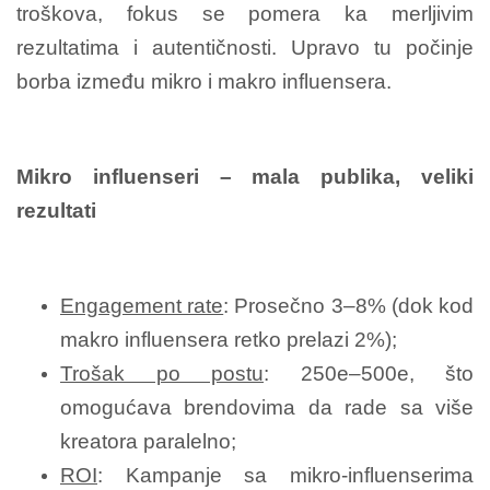
troškova, fokus se pomera ka merljivim
rezultatima i autentičnosti. Upravo tu počinje
borba između mikro i makro influensera.
Mikro influenseri – mala publika, veliki
rezultati
Engagement rate
: Prosečno 3–8% (dok kod
makro influensera retko prelazi 2%);
Trošak po postu
: 250e–500e, što
omogućava brendovima da rade sa više
kreatora paralelno;
ROI
: Kampanje sa mikro-influenserima