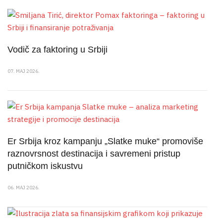
Vodič za faktoring u Srbiji
07. MAJ 2026.
Er Srbija kroz kampanju „Slatke muke“ promoviše
raznovrsnost destinacija i savremeni pristup
putničkom iskustvu
06. MAJ 2026.