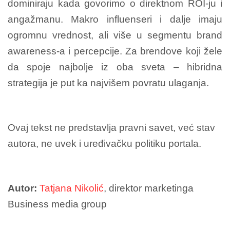
dominiraju kada govorimo o direktnom ROI‑ju i
angažmanu. Makro influenseri i dalje imaju
ogromnu vrednost, ali više u segmentu brand
awareness-a i percepcije. Za brendove koji žele
da spoje najbolje iz oba sveta – hibridna
strategija je put ka najvišem povratu ulaganja.
Ovaj tekst ne predstavlja pravni savet, već stav
autora, ne uvek i uređivačku politiku portala.
Autor:
Tatjana Nikolić
, direktor marketinga
Business media group