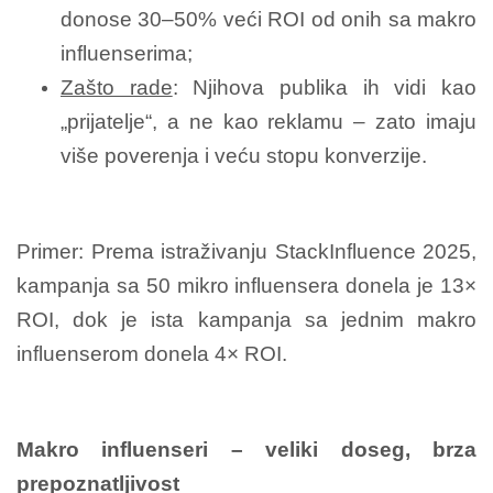
donose 30–50% veći ROI od onih sa makro
influenserima;
Zašto rade
: Njihova publika ih vidi kao
„prijatelje“, a ne kao reklamu – zato imaju
više poverenja i veću stopu konverzije.
Primer: Prema istraživanju StackInfluence 2025,
kampanja sa 50 mikro influensera donela je 13×
ROI, dok je ista kampanja sa jednim makro
influenserom donela 4× ROI.
Makro influenseri – veliki doseg, brza
prepoznatljivost