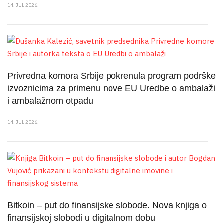
14. JUL 2026.
Privredna komora Srbije pokrenula program podrške
izvoznicima za primenu nove EU Uredbe o ambalaži
i ambalažnom otpadu
14. JUL 2026.
Bitkoin – put do finansijske slobode. Nova knjiga o
finansijskoj slobodi u digitalnom dobu