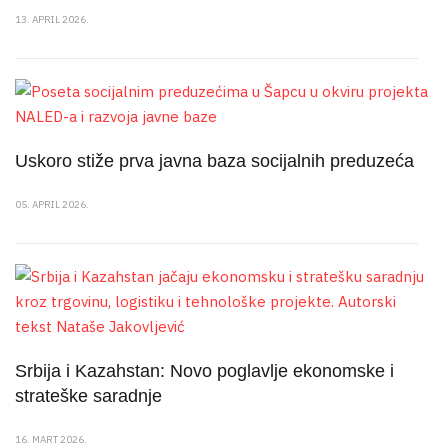
13. APRIL 2026.
Uskoro stiže prva javna baza socijalnih preduzeća
05. APRIL 2026.
Srbija i Kazahstan: Novo poglavlje ekonomske i
strateške saradnje
16. MART 2026.