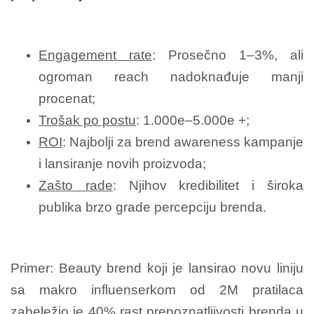
Engagement rate
: Prosečno 1–3%, ali
ogroman reach nadoknađuje manji
procenat;
Trošak po postu
: 1.000e–5.000e +;
ROI
: Najbolji za brend awareness kampanje
i lansiranje novih proizvoda;
Zašto rade
: Njihov kredibilitet i široka
publika brzo grade percepciju brenda.
Primer: Beauty brend koji je lansirao novu liniju
sa makro influenserkom od 2M pratilaca
zabeležio je 40% rast prepoznatljivosti brenda u