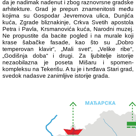
da je nadimak nadenut i zbog raznovrsne gradske
arhitekture. Grad je prepun znamenitosti među
kojima su Gospodar Jevremova ulica, Dunjića
kuća, Zgrade bliznakinje, Crkva Svetih apostola
Petra i Pavla, Krsmanovića kuća, Narodni muzej.
Ne propustite da bacite pogled i na murale koji
krase šabačke fasade, kao što su „Dobro
temperovan klavir“, „Mali svet“, „Velike ribe“,
„Godišnja doba“ i drugi. Za ljubitelje istorije
nezaobilazna je poseta Mišaru i spomen-
kompleksu na Tekerišu. A tu je i tvrđava Stari grad,
svedok nadasve zanimljive istorije grada.