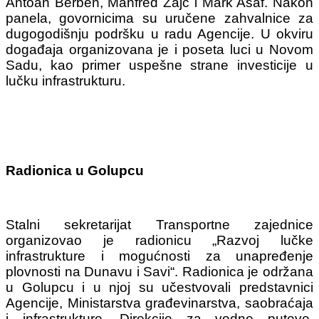
Antoan Berben, Manfred Zajc i Mark Asaf. Nakon
panela, govornicima su uručene zahvalnice za
dugogodišnju podršku u radu Agencije.
U okviru
događaja organizovana je i poseta luci u Novom
Sadu, kao primer uspešne strane investicije u
lučku infrastrukturu.
Radionica u Golupcu
Stalni sekretarijat Transportne zajednice
organizovao je radionicu „Razvoj lučke
infrastrukture i mogućnosti za unapređenje
plovnosti na Dunavu i Savi“. Radionica je održana
u Golupcu i u njoj su učestvovali predstavnici
Agencije, Ministarstva građevinarstva, saobraćaja
i infrastrukture, Direkcije za vodne puteve,