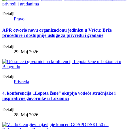
Detalji
Pravo
APR otvorio novu organizacionu jedinicu u Vršcu: Brže
procedure i dostupnije usluge za privredu i građane
Detalji
29. Maj 2026.
Detalji
Privreda
4. konferencija „Lepota žene“ okuplja vodeće stručnjake i
inspirativne govornike u Ložionici
Detalji
28. Maj 2026.