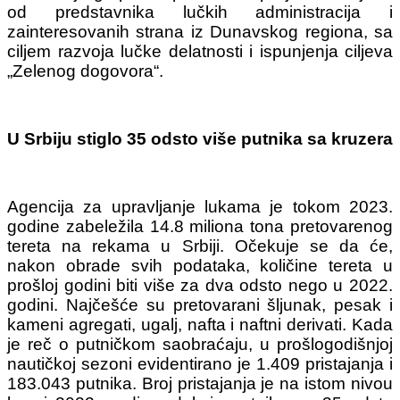
od predstavnika lučkih administracija i
zainteresovanih strana iz Dunavskog regiona, sa
ciljem razvoja lučke delatnosti i ispunjenja ciljeva
„Zelenog dogovora“.
U Srbiju stiglo 35 odsto više putnika sa kruzera
Agencija za upravljanje lukama je tokom 2023.
godine zabeležila 14.8 miliona tona pretovarenog
tereta na rekama u Srbiji. Očekuje se da će,
nakon obrade svih podataka, količine tereta u
prošloj godini biti više za dva odsto nego u 2022.
godini. Najčešće su pretovarani šljunak, pesak i
kameni agregati, ugalj, nafta i naftni derivati.
Kada
je reč o putničkom saobraćaju, u prošlogodišnjoj
nautičkoj sezoni evidentirano je 1.409 pristajanja i
183.043 putnika. Broj pristajanja je na istom nivou