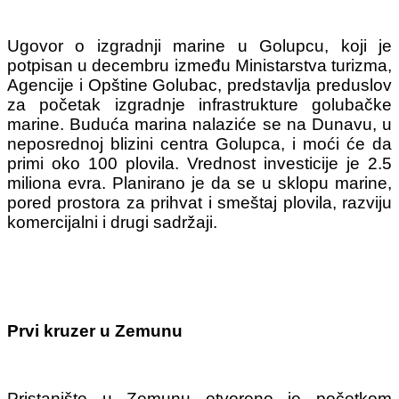
Ugovor o izgradnji marine u Golupcu, koji je
potpisan u decembru između Ministarstva turizma,
Agencije i Opštine Golubac, predstavlja preduslov
za početak izgradnje infrastrukture golubačke
marine.
Buduća marina nalaziće se na Dunavu, u
neposrednoj blizini centra Golupca, i moći će da
primi oko 100 plovila. Vrednost investicije je 2.5
miliona evra.
Planirano je da se u sklopu marine,
pored prostora za prihvat i smeštaj plovila, razviju
komercijalni i drugi sadržaji.
Prvi kruzer u Zemunu
Pristanište u Zemunu otvoreno je početkom