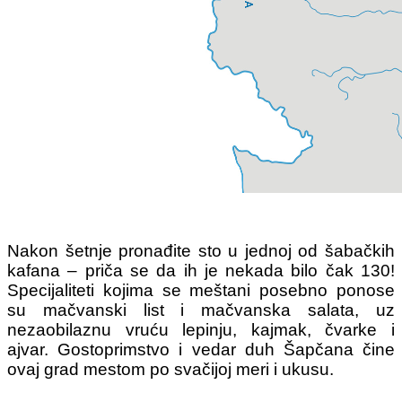
Nakon šetnje pronađite sto u jednoj od šabačkih
kafana ‒ priča se da ih je nekada bilo čak 130!
Specijaliteti kojima se meštani posebno ponose
su mačvanski list i mačvanska salata, uz
nezaobilaznu vruću lepinju, kajmak, čvarke i
ajvar.
Gostoprimstvo i vedar duh Šapčana čine
ovaj grad mestom po svačijoj meri i ukusu.