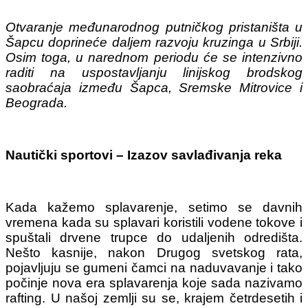
Otvaranje međunarodnog putničkog pristaništa u
Šapcu doprineće daljem razvoju kruzinga u Srbiji.
Osim toga, u narednom periodu će se intenzivno
raditi na uspostavljanju linijskog brodskog
saobraćaja između Šapca, Sremske Mitrovice i
Beograda.
Nautički sportovi – Izazov savlađivanja reka
Kada kažemo splavarenje, setimo se davnih
vremena kada su splavari koristili vodene tokove i
spuštali drvene trupce do udaljenih odredišta.
Nešto kasnije, nakon Drugog svetskog rata,
pojavljuju se gumeni čamci na naduvavanje i tako
počinje nova era splavarenja koje sada nazivamo
rafting.
U našoj zemlji su se, krajem četrdesetih i