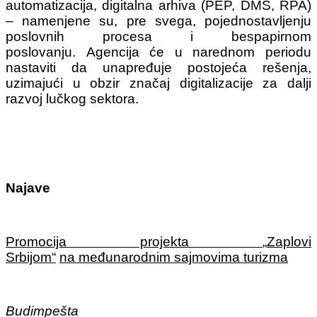
automatizacija, digitalna arhiva (PEP, DMS, RPA)
‒ namenjene su, pre svega, pojednostavljenju
poslovnih procesa i bespapirnom
poslovanju.
Agencija će u narednom periodu
nastaviti da unapređuje postojeća rešenja,
uzimajući u obzir značaj digitalizacije za dalji
razvoj lučkog sektora.
Najave
Promocija projekta
„
Zaplovi
Srbijom
“
na
m
eđunarodnim sajmovima turizma
Budimpešta