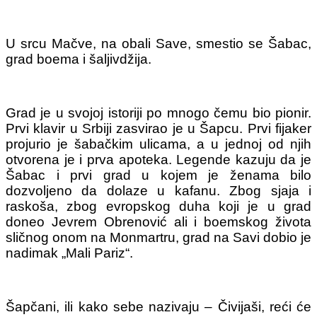
U srcu Mačve, na obali Save, smestio se Šabac,
grad boema i šaljivdžija.
Grad je u svojoj istoriji po mnogo čemu bio pionir.
Prvi klavir u Srbiji zasvirao je u Šapcu. Prvi fijaker
projurio je šabačkim ulicama, a u jednoj od njih
otvorena je i prva apoteka. Legende kazuju da je
Šabac i prvi grad u kojem je ženama bilo
dozvoljeno da dolaze u kafanu.
Zbog sjaja i
raskoša, zbog evropskog duha koji je u grad
doneo Jevrem Obrenović ali i boemskog života
sličnog onom na Monmartru, grad na Savi dobio je
nadimak „Mali Pariz“.
Šapčani, ili kako sebe nazivaju ‒ Čivijaši, reći će