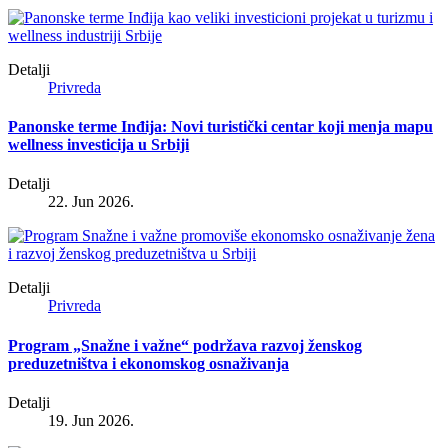
Detalji
Privreda
Panonske terme Inđija: Novi turistički centar koji menja mapu
wellness investicija u Srbiji
Detalji
22. Jun 2026.
Detalji
Privreda
Program „Snažne i važne“ podržava razvoj ženskog
preduzetništva i ekonomskog osnaživanja
Detalji
19. Jun 2026.