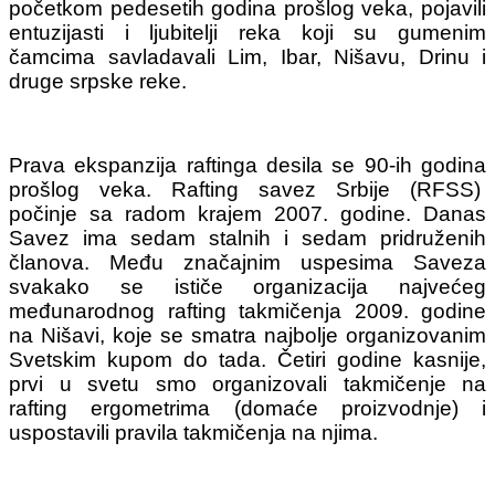
početkom pedesetih godina prošlog veka, pojavili
entuzijasti i ljubitelji reka koji su gumenim
čamcima savladavali Lim, Ibar, Nišavu, Drinu i
druge srpske reke.
Prava ekspanzija raftinga desila se 90-ih godina
prošlog veka. Rafting savez Srbije (RFSS)
počinje sa radom krajem 2007. godine. Danas
Savez ima sedam stalnih i sedam pridruženih
članova.
Među značajnim uspesima Saveza
svakako se ističe organizacija najvećeg
međunarodnog rafting takmičenja 2009. godine
na Nišavi, koje se smatra najbolje organizovanim
Svetskim kupom do tada. Četiri godine kasnije,
prvi u svetu smo organizovali takmičenje na
rafting ergometrima (domaće proizvodnje) i
uspostavili pravila takmičenja na njima.