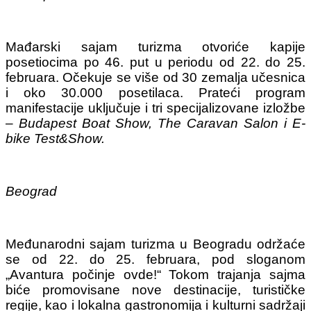
Mađarski sajam turizma otvoriće kapije
posetiocima po 46. put u periodu od 22. do 25.
februara. Očekuje se više od 30 zemalja učesnica
i oko 30.000 posetilaca. Prateći program
manifestacije uključuje i tri specijalizovane izložbe
–
Budapest Boat Show, The Caravan Salon i E-
bike Test&Show.
Beograd
Međunarodni sajam turizma u Beogradu održaće
se od 22. do 25. februara, pod sloganom
„Avantura počinje ovde!“ Tokom trajanja sajma
biće promovisane nove destinacije, turističke
regije, kao i lokalna gastronomija i kulturni sadržaji