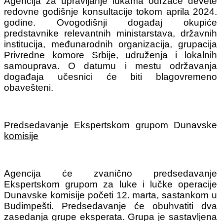
Agencija za upravljanje lukama održaće devete
redovne godišnje konsultacije tokom aprila 2024.
godine. Ovogodišnji događaj okupiće
predstavnike relevantnih ministarstava, državnih
institucija, međunarodnih organizacija, grupacija
Privredne komore Srbije, udruženja i lokalnih
samouprava. O datumu i mestu održavanja
događaja učesnici će biti blagovremeno
obavešteni.
Predsedavanje Ekspertskom grupom Dunavske
komisije
Agencija će zvanično predsedavanje
Ekspertskom grupom za luke i lučke operacije
Dunavske komisije početi 12. marta, sastankom u
Budimpešti. Predsedavanje će obuhvatiti dva
zasedanja grupe eksperata.
Grupa je sastavljena