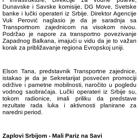
Dunavske i Savske komisije, DG Move, Svetske
banke i lučki operateri iz Srbije.
Direktor Agencije
Vuk Perović naglasio je da je saradnja sa
Transportnom zajednicom na visokom nivou.
Podržao je napore za transportno povezivanje
Zapadnog Balkana, imajući u vidu da je to važan
korak za približavanje regiona Evropskoj uniji.
Elson Tana, predstavnik Transportne zajednice,
istakao je da je Sekretarijat posvećen promociji
održive i pametne mobilnosti, naročito u pogledu
vodnog saobraćaja.
Lučki operateri iz Srbije su,
tokom radionice, imali priliku da predstave
rezultate rada luka i aktivnosti planirane za
naredni period.
Zaplovi Srbijom -
Mali Pariz na Savi