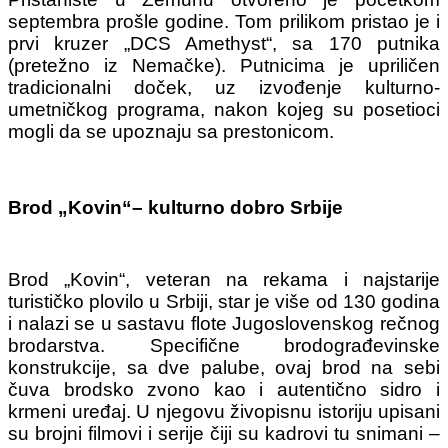
septembra prošle godine.
Tom prilikom pristao je i
prvi kruzer „DCS Amethyst“, sa 170 putnika
(pretežno iz Nemačke).
Putnicima je upriličen
tradicionalni doček, uz izvođenje kulturno-
umetničkog programa, nakon kojeg su posetioci
mogli da se upoznaju sa prestonicom.
Brod
„
Kovin
“
– kulturno dobro Srbije
Brod „Kovin“, veteran na rekama i najstarije
turističko plovilo u Srbiji, star je više od 130 godina
i nalazi se u sastavu flote Jugoslovenskog rečnog
brodarstva. Specifične brodograđevinske
konstrukcije, sa dve palube, ovaj brod na sebi
čuva brodsko zvono kao i autentično sidro i
krmeni uređaj.
U njegovu živopisnu istoriju upisani
su brojni filmovi i serije čiji su kadrovi tu snimani –