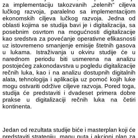
za implementaciju takozvanih „zelenih“ ciljeva
lučkog razvoja, paralelno sa implementacijom
ekonomskih ciljeva lučkog razvoja.
Jedna od
oblasti kojima se studija bavi je i digitalizacija, sa
posebnim osvrtom na mogućnosti digitalizacije
kao sredstva za povećanje operativne efikasnosti
uz istovremeno smanjenje emisije štetnih gasova
u lukama. Istraživanja u okviru studije će u
narednom periodu biti usmerena na analizu
postojećeg zakonodavstva u pogledu digitalizacije
rečnih luka, kao i na analizu dostupnih digitalnih
alata, tehnologija i aplikacija uz pomoć kojih luke
mogu ostvariti održive ciljeve razvoja. Pored toga,
studija će predstaviti i dvadeset primera dobre
prakse u digitalizaciji rečnih luka na četiri
kontinenta.
Jedan od rezultata studije biće i masterplan koji će
predstaviti strategiju, mapu puta i akcioni plan za