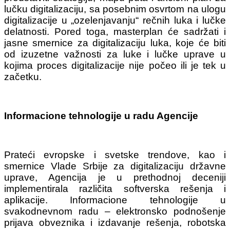
lučku digitalizaciju, sa posebnim osvrtom na ulogu
digitalizacije u „ozelenjavanju“ rečnih luka i lučke
delatnosti. Pored toga, masterplan će sadržati i
jasne smernice za digitalizaciju luka, koje će biti
od izuzetne važnosti za luke i lučke uprave u
kojima proces digitalizacije nije počeo ili je tek u
začetku.
Informacione tehnologije u radu Agencije
Prateći evropske i svetske trendove, kao i
smernice Vlade Srbije za digitalizaciju državne
uprave, Agencija je u prethodnoj deceniji
implementirala različita softverska rešenja i
aplikacije. Informacione tehnologije u
svakodnevnom radu – elektronsko podnošenje
prijava obveznika i izdavanje rešenja, robotska