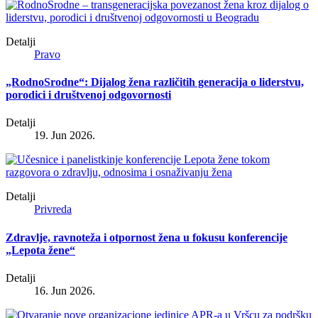
Detalji
Pravo
„RodnoSrodne“: Dijalog žena različitih generacija o liderstvu,
porodici i društvenoj odgovornosti
Detalji
19. Jun 2026.
Detalji
Privreda
Zdravlje, ravnoteža i otpornost žena u fokusu konferencije
„Lepota žene“
Detalji
16. Jun 2026.