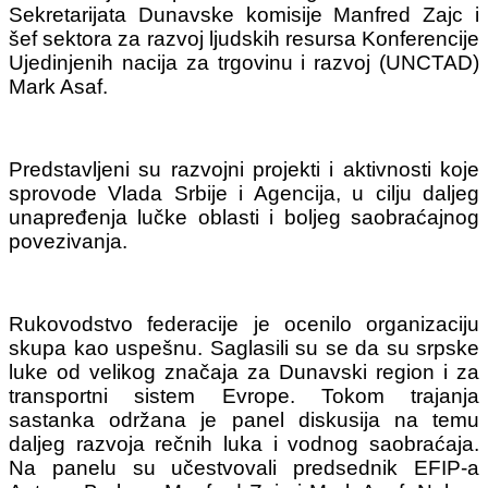
Sekretarijata Dunavske komisije Manfred Zajc i
šef sektora za razvoj ljudskih resursa Konferencije
Ujedinjenih nacija za trgovinu i razvoj (UNCTAD)
Mark Asaf.
Predstavljeni su razvojni projekti i aktivnosti koje
sprovode Vlada Srbije i Agencija, u cilju daljeg
unapređenja lučke oblasti i boljeg saobraćajnog
povezivanja.
Rukovodstvo federacije je ocenilo organizaciju
skupa kao uspešnu. Saglasili su se da su srpske
luke od velikog značaja za Dunavski region i za
transportni sistem Evrope.
Tokom trajanja
sastanka održana je panel diskusija na temu
daljeg razvoja rečnih luka i vodnog saobraćaja.
Na panelu su učestvovali predsednik EFIP-a