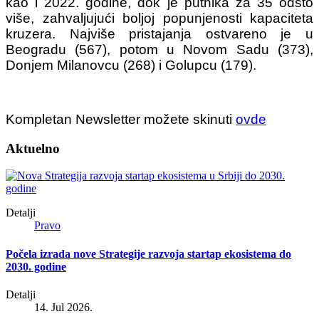
kao i 2022. godine, dok je putnika za 35 odsto
više, zahvaljujući boljoj popunjenosti kapaciteta
kruzera.
Najviše pristajanja ostvareno je u
Beogradu (567), potom u Novom Sadu (373),
Donjem Milanovcu (268) i Golupcu (179).
Kompletan Newsletter možete skinuti
ovde
Aktuelno
Detalji
Pravo
Počela izrada nove Strategije razvoja startap ekosistema do
2030. godine
Detalji
14. Jul 2026.