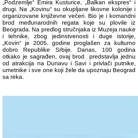
„Podzemlje“ Emira Kusturice, „Balkan ekspres“ i
drugi. Na „Kovinu“ su okupljane likovne kolonije i
organizovane književne večeri. Bio je i komandni
brod međunarodnih regata koje su plovile iz
Beograda.
Na predlog stručnjaka iz Muzeja nauke
i tehnike, zbog jedinstvenosti i duge istorije,
„Kovin“ je 2005. godine proglašen za kulturno
dobro Republike Srbije.
Danas, 100 godina
otkako je sagrađen, ovaj brod predstavlja jednu
od atrakcija na Dunavu i Savi i privlači putnike,
umetnike i sve one koji žele da upoznaju Beograd
sa reka.