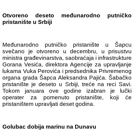
Otvoreno deseto međunarodno putničko
pristanište u Srbiji
Međunarodno putničko pristanište u Šapcu
svečano je otvoreno u decembru, u prisustvu
ministra građevinarstva, saobraćaja i infrastrukture
Gorana Vesića, direktora Agencije za upravljanje
lukama Vuka Perovića i predsednika Privremenog
organa grada Šapca Aleksandra Pajića.
Šabačko
pristanište je deseto u Srbiji, treće na reci Savi.
Tokom januara ove godine izabran je lučki
operater za pomenuto pristanište, koji će
pristaništem upravljati deset godina.
Golubac dobija marinu na Dunavu