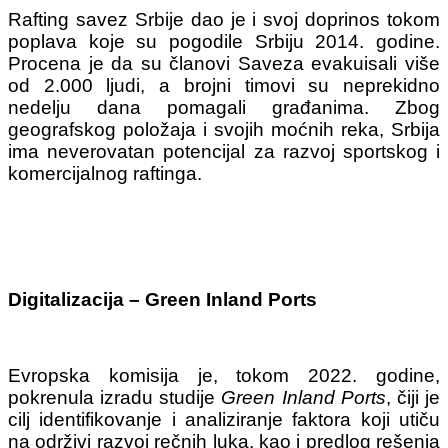
Rafting savez Srbije dao je i svoj doprinos tokom
poplava koje su pogodile Srbiju 2014. godine.
Procena je da su članovi Saveza evakuisali više
od 2.000 ljudi, a brojni timovi su neprekidno
nedelju dana pomagali građanima.
Zbog
geografskog položaja i svojih moćnih reka, Srbija
ima neverovatan potencijal za razvoj sportskog i
komercijalnog raftinga.
Digitalizacija – Green Inland Ports
Evropska komisija je, tokom 2022. godine,
pokrenula izradu studije
Green Inland Ports
, čiji je
cilj identifikovanje i analiziranje faktora koji utiču
na održivi razvoj rečnih luka, kao i predlog rešenja