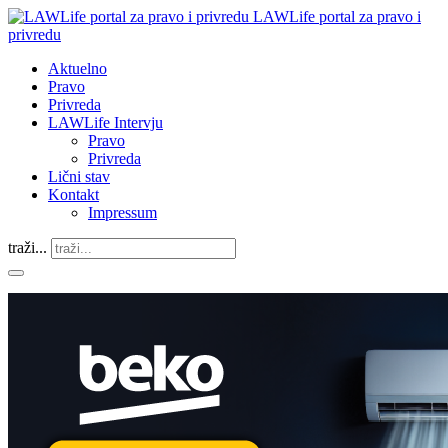
LAWLife portal za pravo i
privredu
Aktuelno
Pravo
Privreda
LAWLife Intervju
Pravo
Privreda
Lični stav
Kontakt
Impressum
traži...