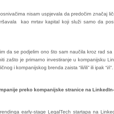
je osnivačima nisam uspjevala da predočim značaj l
vršavala kao mrtav kapital koji služi samo da posto
lim da se podjelim ono što sam naučila kroz rad sa
ti zašto je primarno investiranje u kompanijsku Lin
čnog i kompanijskog brenda zaista “ili/ili” ili ipak “i/i”.
ompanije preko kompanijske stranice na LinkedIn
rendinga early-stage LegalTech startapa na LinkedI