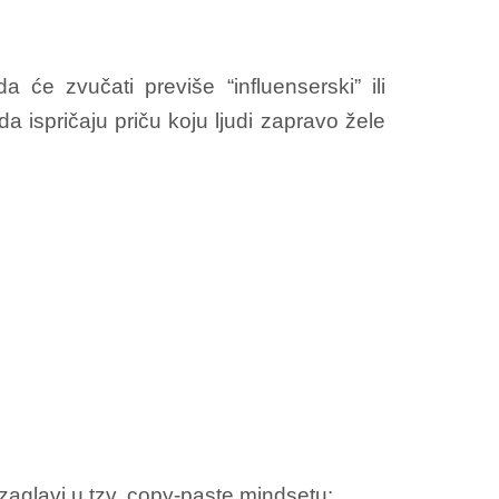
 će zvučati previše “influenserski” ili
da ispričaju priču koju ljudi zapravo žele
zaglavi u tzv. copy-paste mindsetu: