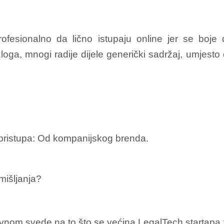
fesionalno da lično istupaju online jer se boje da
zloga, mnogi radije dijele generički sadržaj, umjesto 
" pristupa: Od kompanijskog brenda.
mišljanja?
lavnom svede na to što se većina LegalTech startapa 