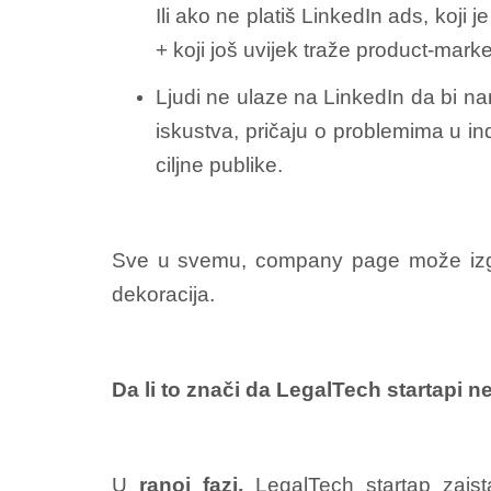
Ili ako ne platiš LinkedIn ads, koji 
+ koji još uvijek traže product-market 
Ljudi ne ulaze na LinkedIn da bi namj
iskustva, pričaju o problemima u ind
ciljne publike.
Sve u svemu, company page može izgled
dekoracija.
Da li to znači da LegalTech startapi 
U
ranoj fazi,
LegalTech startap zais