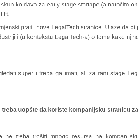
je skup ko đavo za early-stage startape (a naročito on
fit.
enski pratili nove LegalTech stranice. Ulaze da bi prati
ustriji i (u kontekstu LegalTech-a) o tome kako njiho
ati super i treba ga imati, ali za rani stage Lega
ne treba uopšte da koriste kompanijsku stranicu 
ta ne treba trošiti mnogo resursa na kompanijsku