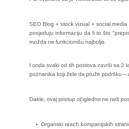
SEO Blog + stock vizual + social media sh
posjeduju informaciju da li to što "prep
možda ne funkcionišu najbolje.
I onda svaki od tih postova završi sa 2 l
poznanika koji žele da pruže podršku – al
Dakle, ovaj pristup očigledno ne radi posa
Organski reach kompanijskih stranic