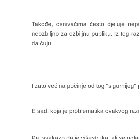
Takođe, osnivačima često djeluje nepro
neozbiljno za ozbiljnu publiku. Iz tog ra
da čuju.
I zato većina počinje od tog "sigurnijeg
E sad, koja je problematika ovakvog raz
Pa, svakako da je višestruka, ali se ug