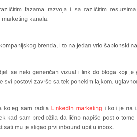
zličitim fazama razvoja i sa različitim resursima
 marketing kanala.
kompanijskog brenda, i to na jedan vrlo šablonski na
eli se neki generičan vizual i link do bloga koji je
ne svi postovi završe sa tek ponekim lajkom, uglavnom
a kojeg sam radila
LinkedIn marketing
i koji je na 
k kad sam predložila da lično napiše post o tome k
t sati mu je stigao prvi inbound upit u inbox.