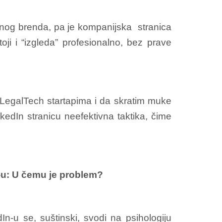
ičnog brenda, pa je kompanijska stranica
ji i “izgleda” profesionalno, bez prave
 LegalTech startapima i da skratim muke
kedIn stranicu neefektivna taktika, čime
-u: U čemu je problem?
n-u se, suštinski, svodi na psihologiju