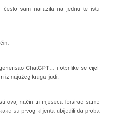
, često sam nailazila na jednu te istu
čin.
 generisao ChatGPT… i otprilike se cijeli
 iz najužeg kruga ljudi.
isti ovaj način tri mjeseca forsirao samo
ako su prvog klijenta ubijedili da proba