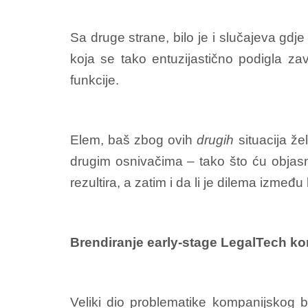
Sa druge strane, bilo je i slučajeva gd
koja se tako entuzijastično podigla za
funkcije.
Elem, baš zbog ovih
drugih
situacija že
drugim osnivačima – tako što ću objasni
rezultira, a zatim i da li je dilema između li
Brendiranje early-stage LegalTech k
Veliki dio problematike kompanijskog b