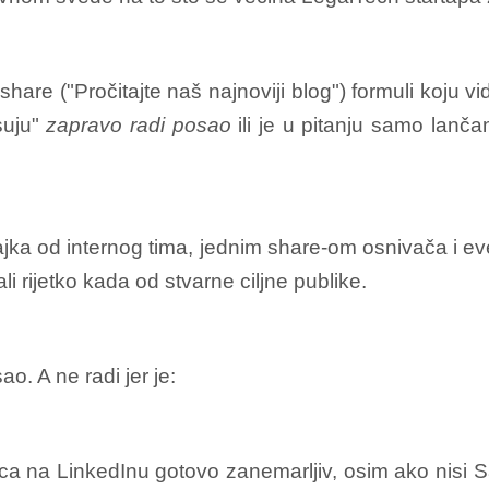
are ("Pročitajte naš najnoviji blog") formuli koju vid
isuju"
zapravo radi posao
ili je u pitanju samo lanča
ajka od internog tima, jednim share-om osnivača i eve
i rijetko kada od stvarne ciljne publike.
o. A ne radi jer je:
a na LinkedInu gotovo zanemarljiv, osim ako nisi Sale