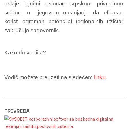
ostaje ključni oslonac srpskom privrednom
sektoru u njegovom nastojanju da efikasno
koristi ogroman potencijal regionalnih tržišta“,
zaključuje sagovornik.
Kako do vodiča?
Vodič možete preuzeti na sledećem
linku
.
PRIVREDA