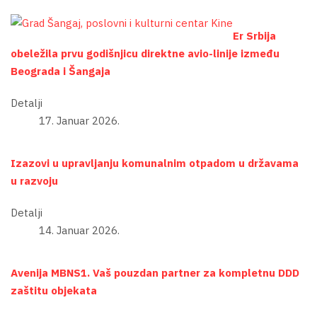
Er Srbija
obeležila prvu godišnjicu direktne avio-linije između
Beograda i Šangaja
Detalji
17. Januar 2026.
Izazovi u upravljanju komunalnim otpadom u državama
u razvoju
Detalji
14. Januar 2026.
Avenija MBNS1. Vaš pouzdan partner za kompletnu DDD
zaštitu objekata