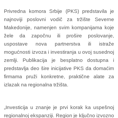
Privredna komora Srbije (PKS) predstavila je
najnoviji poslovni vodič za tržište Severne
Makedonije, namenjen svim kompanijama koje
žele da započnu ili prošire poslovanje,
uspostave nova partnerstva ili istraže
mogućnosti izvoza i investiranja u ovoj susednoj
zemlji. Publikacija je besplatno dostupna i
predstavlja deo šire inicijative PKS da domaćim
firmama pruži konkretne, praktične alate za
izlazak na regionalna tržišta.
„Investicija u znanje je prvi korak ka uspešnoj
regionalnoj ekspanziji. Region je ključno izvozno