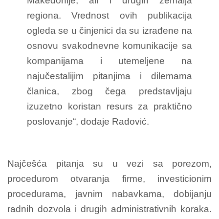
Makedonije, ali i drugih zemalja
regiona. Vrednost ovih publikacija
ogleda se u činjenici da su izrađene na
osnovu svakodnevne komunikacije sa
kompanijama i utemeljene na
najučestalijim pitanjima i dilemama
članica, zbog čega predstavljaju
izuzetno koristan resurs za praktično
poslovanje“, dodaje Radović.
Najčešća pitanja su u vezi sa porezom,
procedurom otvaranja firme, investicionim
procedurama, javnim nabavkama, dobijanju
radnih dozvola i drugih administrativnih koraka.