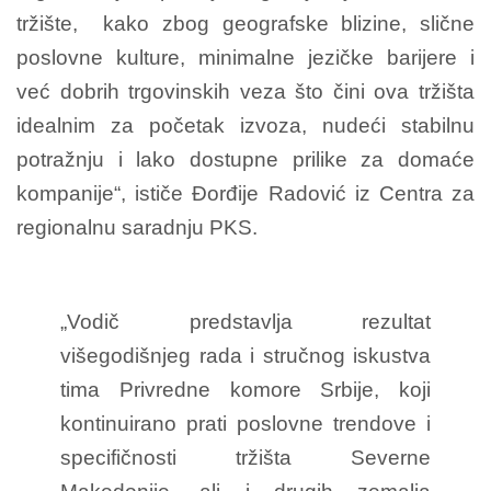
tržište, kako zbog geografske blizine, slične
poslovne kulture, minimalne jezičke barijere i
već dobrih trgovinskih veza što čini ova tržišta
idealnim za početak izvoza, nudeći stabilnu
potražnju i lako dostupne prilike za domaće
kompanije“, ističe Đorđije Radović iz Centra za
regionalnu saradnju PKS.
„Vodič predstavlja rezultat
višegodišnjeg rada i stručnog iskustva
tima Privredne komore Srbije, koji
kontinuirano prati poslovne trendove i
specifičnosti tržišta Severne