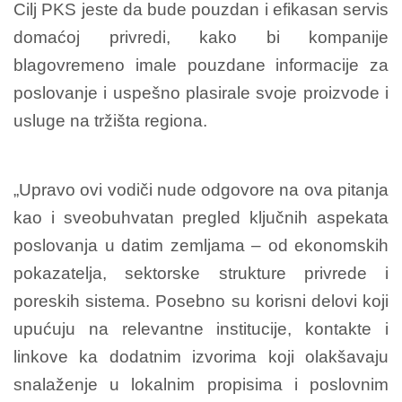
Cilj PKS jeste da bude pouzdan i efikasan servis
domaćoj privredi, kako bi kompanije
blagovremeno imale pouzdane informacije za
poslovanje i uspešno plasirale svoje proizvode i
usluge na tržišta regiona.
„Upravo ovi vodiči nude odgovore na ova pitanja
kao i sveobuhvatan pregled ključnih aspekata
poslovanja u datim zemljama – od ekonomskih
pokazatelja, sektorske strukture privrede i
poreskih sistema. Posebno su korisni delovi koji
upućuju na relevantne institucije, kontakte i
linkove ka dodatnim izvorima koji olakšavaju
snalaženje u lokalnim propisima i poslovnim