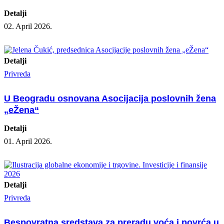
Detalji
02. April 2026.
Detalji
Privreda
U Beogradu osnovana Asocijacija poslovnih žena
„eŽena“
Detalji
01. April 2026.
Detalji
Privreda
Bespovratna sredstava za preradu voća i povrća u