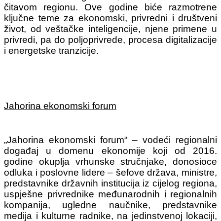
čitavom regionu. Ove godine biće razmotrene
ključne teme za ekonomski, privredni i društveni
život, od veštačke inteligencije, njene primene u
privredi, pa do poljoprivrede, procesa digitalizacije
i energetske tranzicije.
Jahorina ekonomski forum
„Jahorina ekonomski forum“ – vodeći regionalni
događaj u domenu ekonomije koji od 2016.
godine okuplja vrhunske stručnjake, donosioce
odluka i poslovne lidere – šеfоvе držаvа, ministrе,
prеdstаvnike držаvnih instituciја iz ciјеlоg rеgiоnа,
uspјеšnе privrеdnikе mеđunаrоdnih i rеgiоnаlnih
kоmpаniја, uglеdnе nаučnikе, prеdstаvnikе
mеdiја i kulturnе rаdnikе, na jedinstvenoj lokaciji,