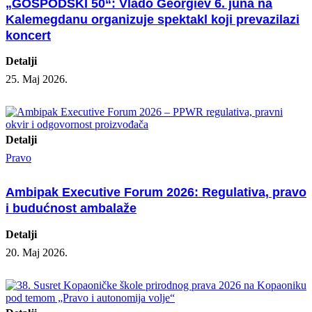
„GOSPODSKI 50“: Vlado Georgiev 6. juna na
Kalemegdanu organizuje spektakl koji prevazilazi
koncert
Detalji
25. Maj 2026.
Detalji
Pravo
Ambipak Executive Forum 2026: Regulativa, pravo
i budućnost ambalaže
Detalji
20. Maj 2026.