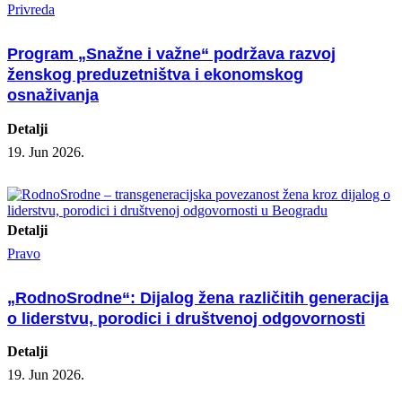
Privreda
Program „Snažne i važne“ podržava razvoj
ženskog preduzetništva i ekonomskog
osnaživanja
Detalji
19. Jun 2026.
Detalji
Pravo
„RodnoSrodne“: Dijalog žena različitih generacija
o liderstvu, porodici i društvenoj odgovornosti
Detalji
19. Jun 2026.