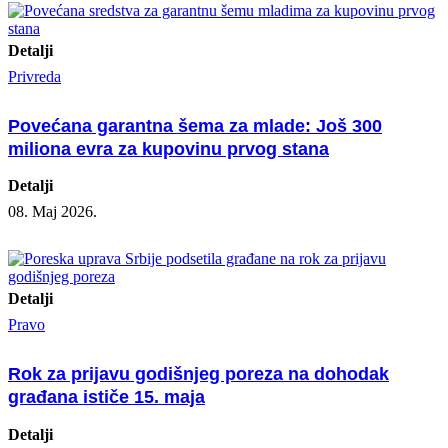
Detalji
Privreda
Povećana garantna šema za mlade: Još 300
miliona evra za kupovinu prvog stana
Detalji
08. Maj 2026.
Detalji
Pravo
Rok za prijavu godišnjeg poreza na dohodak
građana ističe 15. maja
Detalji