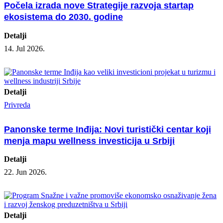
Počela izrada nove Strategije razvoja startap
ekosistema do 2030. godine
Detalji
14. Jul 2026.
Detalji
Privreda
Panonske terme Inđija: Novi turistički centar koji
menja mapu wellness investicija u Srbiji
Detalji
22. Jun 2026.
Detalji