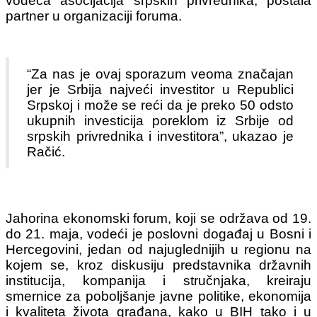
vodeća asocijacija srpskih privrednika, postala
partner u organizaciji foruma.
“Za nas je ovaj sporazum veoma značajan
jer je Srbija najveći investitor u Republici
Srpskoj i može se reći da je preko 50 odsto
ukupnih investicija poreklom iz Srbije od
srpskih privrednika i investitora”, ukazao je
Račić.
Jahorina ekonomski forum, koji se održava od 19.
do 21. maja, vodeći je poslovni događaj u Bosni i
Hercegovini, jedan od najuglednijih u regionu na
kojem se, kroz diskusiju predstavnika državnih
institucija, kompanija i stručnjaka, kreiraju
smernice za poboljšanje javne politike, ekonomija
i kvaliteta života građana, kako u BIH tako i u