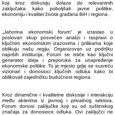
koji kroz diskusiju dоlаze dо rеlеvаntnih
zаklјučаkа kаkо pоbоlјšаti јаvnе pоlitikе,
еkоnоmiјu i kvаlitеt živоtа grаđаnа BiH i rеgiоnа.
„Jahorina ekonomski forum“ je izrastao u
poslovan skup posvećen analizi i raspravi o
ključnim ekonomskim izazovima i prilikama koje
oblikuju našu regiju. Organizovan uz podršku
najviših institucija, Forum se ističe kao ključni
generator ideja i preporuka za unapređenje
ekonomske politike. To je mjesto gdje se susreću
vizionari i donosioci ključnih odluka kako bi
oblikovali zajedničku budućnost regiona.
Kroz dinamične i kvalitetne diskusije i interakciju
među akterima iz javnog i privatnog sektora,
Forum donosi zaključke koji su od suštinskog
značaja za donosioce odluka. Ovi zaključci ne