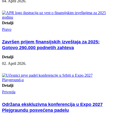
04. April 2026.
Detalji
Pravo
Završen prijem finansijskih izveštaja za 2025:
Gotovo 290.000 podnetih zahteva
Detalji
02. April 2026.
Detalji
Privreda
Održana ekskluzivna konferencija u Expo 2027
Plejgraundu posvećena padelu