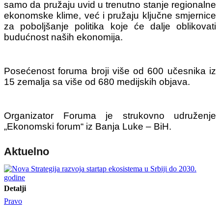
samo da pružaju uvid u trenutno stanje regionalne
ekonomske klime, već i pružaju ključne smjernice
za poboljšanje politika koje će dalje oblikovati
budućnost naših ekonomija.
Posećenost foruma broji više od 600 učesnika iz
15 zemalja sa više od 680 medijskih objava.
Organizator Foruma je strukovno udruženje
„Ekonomski forum“ iz Banja Luke – BiH.
Aktuelno
Detalji
Pravo