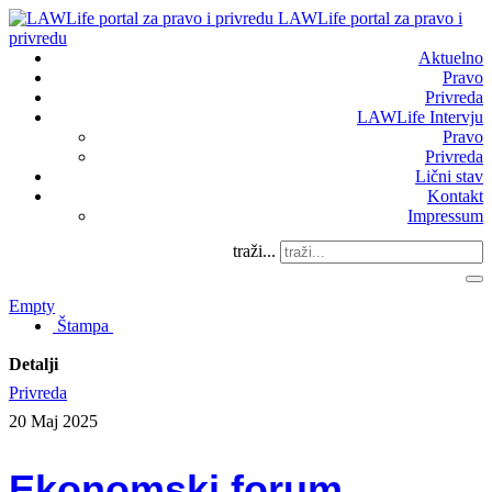
LAWLife portal za pravo i
privredu
Aktuelno
Pravo
Privreda
LAWLife Intervju
Pravo
Privreda
Lični stav
Kontakt
Impressum
traži...
Empty
Štampa
Detalji
Privreda
20 Maj 2025
Ekonomski forum