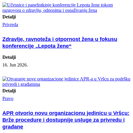
Detalji
Privreda
Zdravlje, ravnoteža i otpornost žena u fokusu
konferencije „Lepota žene“
Detalji
16. Jun 2026.
Detalji
Pravo
APR otvorio novu organizacionu jedinicu u Vršcu:
Brže procedure i dostupnije usluge za privredu i
građane