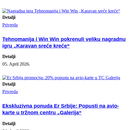
Detalji
Privreda
Tehnomanija i Win Win pokrenuli veliku nagradnu
igru „Karavan sreće kreće“
Detalji
05. April 2026.
Detalji
Privreda
Ekskluzivna ponuda Er Srbije: Popusti na avio-
karte u tržnom centru „Galerija“
Detalji