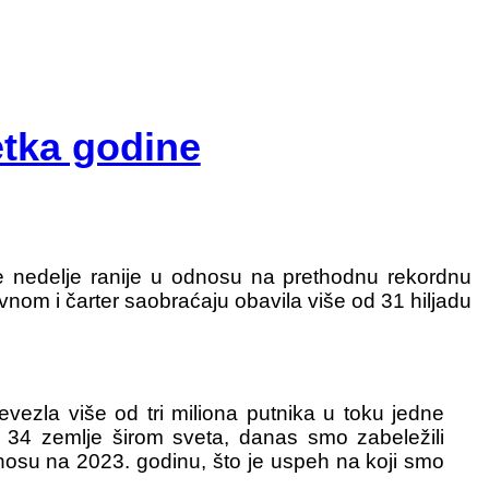
etka godine
dve nedelje ranije u odnosu na prethodnu rekordnu
nom i čarter saobraćaju obavila više od 31 hiljadu
vezla više od tri miliona putnika u toku jedne
 u 34 zemlje širom sveta, danas smo zabeležili
odnosu na 2023. godinu, što je uspeh na koji smo