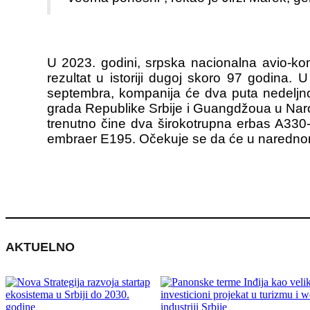
U 2023. godini, srpska nacionalna avio-kom
rezultat u istoriji dugoj skoro 97 godina. U
septembra, kompanija će dva puta nedeljno 
grada Republike Srbije i Guangdžoua u Narodn
trenutno čine dva širokotrupna erbas A330-
embraer E195. Očekuje se da će u narednom p
AKTUELNO