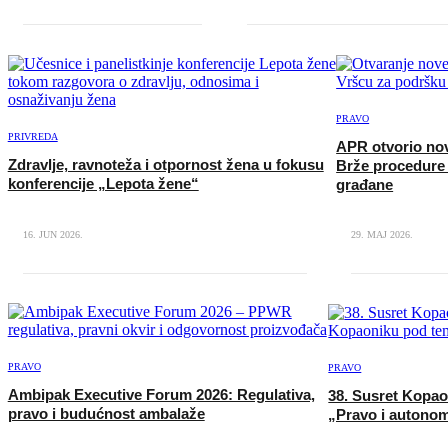
PRAVO
PRIVREDA
APR otvorio nov
Zdravlje, ravnoteža i otpornost žena u fokusu
Brže procedure 
konferencije „Lepota žene“
građane
16. JUN 2026.
29. MAJ 2026.
PRAVO
PRAVO
Ambipak Executive Forum 2026: Regulativa,
38. Susret Kopao
pravo i budućnost ambalaže
„Pravo i autonom