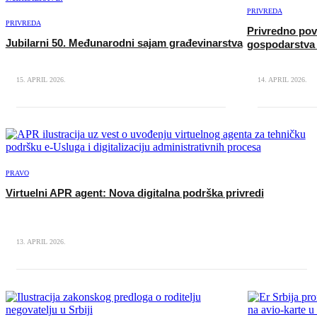
PRIVREDA
PRIVREDA
Privredno pov
Jubilarni 50. Međunarodni sajam građevinarstva
gospodarstva
15. APRIL 2026.
14. APRIL 2026.
PRAVO
Virtuelni APR agent: Nova digitalna podrška privredi
13. APRIL 2026.