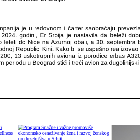
panija je u redovnom i čarter saobraćaju prevezla u
 2024. godini, Er Srbija je nastavila da beleži dob
leteti do Nice na Azurnoj obali, a 30. septembra b
oj Republici Kini. Kako bi se uspešno realizovao pla
200, 13 uskotrupnih aviona iz porodice erbas A320
eriodu u Beograd stići i treći avion za dugolinijski