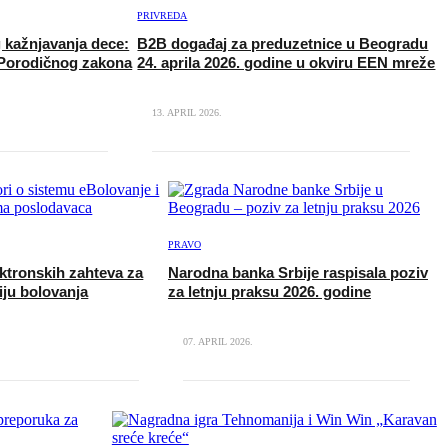
PRIVREDA
g kažnjavanja dece:
B2B događaj za preduzetnice u Beogradu
 Porodičnog zakona
24. aprila 2026. godine u okviru EEN mreže
13. APRIL 2026.
PRAVO
ktronskih zahteva za
Narodna banka Srbije raspisala poziv
iju bolovanja
za letnju praksu 2026. godine
07. APRIL 2026.