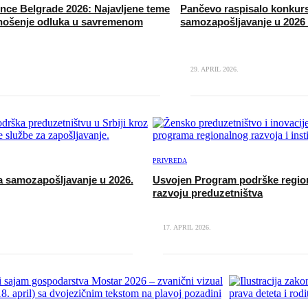
nce Belgrade 2026: Najavljene teme
Pančevo raspisalo konkur
onošenje odluka u savremenom
samozapošljavanje u 2026 
29. APRIL 2026.
PRIVREDA
a samozapošljavanje u 2026.
Usvojen Program podrške regio
razvoju preduzetništva
17. APRIL 2026.