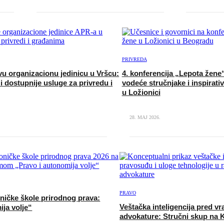
PRIVREDA
u organizacionu jedinicu u Vršcu:
4. konferencija „Lepota žene
i dostupnije usluge za privredu i
vodeće stručnjake i inspirati
u Ložionici
28. MAJ 2026.
PRAVO
ničke škole prirodnog prava:
Veštačka inteligencija pred v
ija volje“
advokature: Stručni skup na 