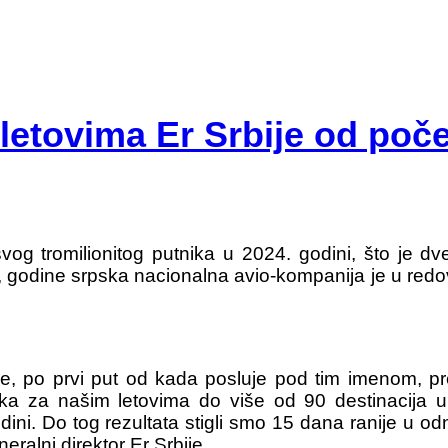
 letovima Er Srbije od poč
svog tromilionitog putnika u 2024. godini, što je 
godine srpska nacionalna avio-kompanija je u redov
e, po prvi put od kada posluje pod tim imenom, pre
utnika za našim letovima do više od 90 destinacija
godini. Do tog rezultata stigli smo 15 dana ranije u 
eralni direktor Er Srbije.