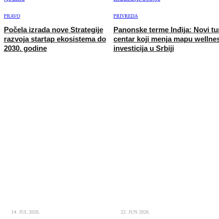
PRAVO
PRIVREDA
Počela izrada nove Strategije
Panonske terme Inđija: Novi tur
razvoja startap ekosistema do
centar koji menja mapu wellne
2030. godine
investicija u Srbiji
14. JUL 2026.
22. JUN 2026.