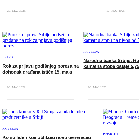
20. MAJ 2026.
17. MAJ 2026.
PRIVREDA
PRAVO
Narodna banka Srbije: Re
Rok za prijavu godišnjeg poreza na
kamatna stopa ostaje 5,7
dohodak građana ističe 15. maja
08. MAJ 2026.
08. MAJ 2026.
PRIVREDA
PRIVREDA
Ko su lideri koji oblikuju novu generaciju