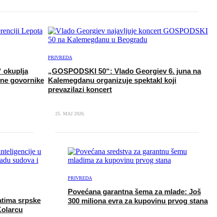
PRIVREDA
“ okuplja
„GOSPODSKI 50“: Vlado Georgiev 6. juna na
vne govornike
Kalemegdanu organizuje spektakl koji
prevazilazi koncert
25. MAJ 2026.
PRIVREDA
Povećana garantna šema za mlade: Još
ratima srpske
300 miliona evra za kupovinu prvog stana
Kolarcu