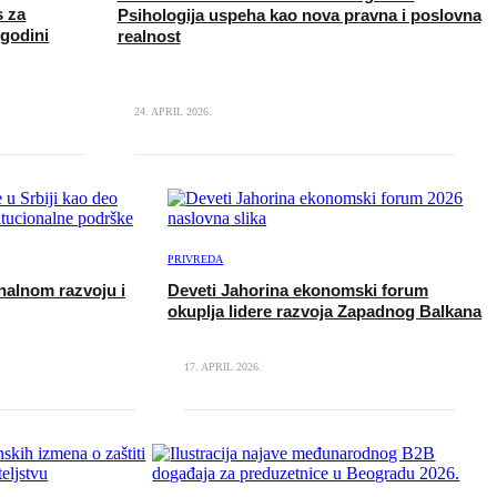
s za
Psihologija uspeha kao nova pravna i poslovna
godini
realnost
24. APRIL 2026.
PRIVREDA
nalnom razvoju i
Deveti Jahorina ekonomski forum
okuplja lidere razvoja Zapadnog Balkana
17. APRIL 2026.