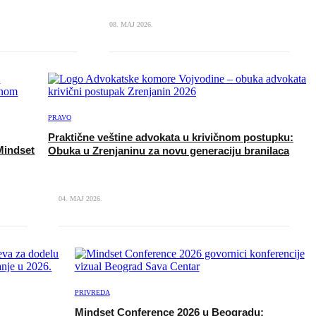
08. MAJ 2026.
PRAVO
Praktične veštine advokata u krivičnom postupku:
Mindset
Obuka u Zrenjaninu za novu generaciju branilaca
04. MAJ 2026.
PRIVREDA
Mindset Conference 2026 u Beogradu: