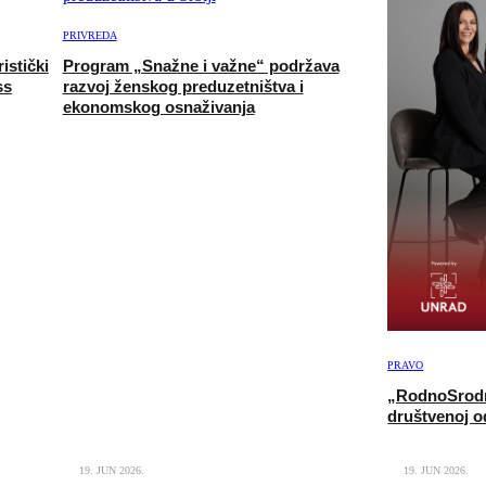
PRIVREDA
istički
Program „Snažne i važne“ podržava
ss
razvoj ženskog preduzetništva i
ekonomskog osnaživanja
PRAVO
„RodnoSrodne“
društvenoj o
19. JUN 2026.
19. JUN 2026.