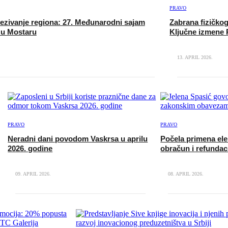
PRAVO
ezivanje regiona: 27. Međunarodni sajam
Zabrana fizičko
 u Mostaru
Ključne izmene
13. APRIL 2026.
PRAVO
PRAVO
Neradni dani povodom Vaskrsa u aprilu
Počela primena ele
2026. godine
obračun i refundac
09. APRIL 2026.
08. APRIL 2026.