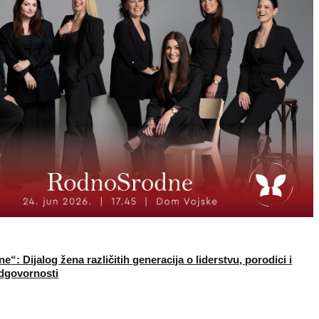
: Dijalog žena različitih generacija o liderstvu, porodici i
dgovornosti