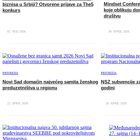
Mindset Confere
biznisa u Srbiji? Otvorene prijave za The5
koje oblikuju d
konkurs
društvu
02. MAJ 2026.
30. APRIL 2026.
PRIVREDA
PRIVREDA
Novi Sad domaćin najvećeg samita ženskog
NSZ subvencije z
preduzetništva u regionu
godini
22. APRIL 2026.
20. APRIL 2026.