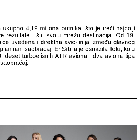
kupno 4,19 miliona putnika, što je treći najbolji
re rezultate i širi svoju mrežu destinacija. Od 19.
iće uvedena i direktna avio-linija između glavnog
nirani saobraćaj, Er Srbija je osnažila flotu, koju
, deset turboelisnih ATR aviona i dva aviona tipa
 saobraćaj.