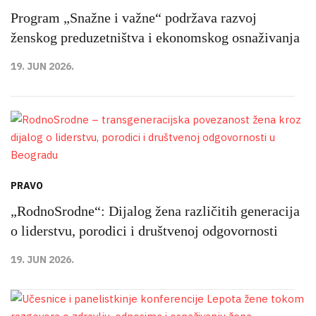
Program „Snažne i važne“ podržava razvoj
ženskog preduzetništva i ekonomskog osnaživanja
19. JUN 2026.
PRAVO
„RodnoSrodne“: Dijalog žena različitih generacija
o liderstvu, porodici i društvenoj odgovornosti
19. JUN 2026.