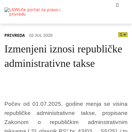
PRIVREDA
02 JUL 2025
EMP
Izmenjeni iznosi republičke
administrativne takse
Počev od 01.07.2025. godine menja se visina
republičke administrativne takse, propisane
Zakonom o republičkim adminstrativnim
taksama („Sl. glasnik RS“ br. 43/03, ... 55/25), i to