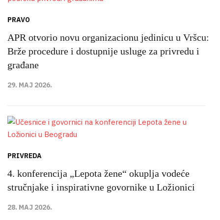
PRAVO
APR otvorio novu organizacionu jedinicu u Vršcu:
Brže procedure i dostupnije usluge za privredu i
građane
29. MAJ 2026.
PRIVREDA
4. konferencija „Lepota žene“ okuplja vodeće
stručnjake i inspirativne govornike u Ložionici
28. MAJ 2026.