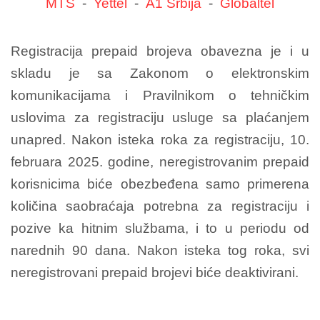
MTS
-
Yettel
-
A1 Srbija
-
Globaltel
Registracija prepaid brojeva obavezna je i u
skladu je sa Zakonom o elektronskim
komunikacijama i Pravilnikom o tehničkim
uslovima za registraciju usluge sa plaćanjem
unapred. Nakon isteka roka za registraciju, 10.
februara 2025. godine, neregistrovanim prepaid
korisnicima biće obezbeđena samo primerena
količina saobraćaja potrebna za registraciju i
pozive ka hitnim službama, i to u periodu od
narednih 90 dana. Nakon isteka tog roka, svi
neregistrovani prepaid brojevi biće deaktivirani.