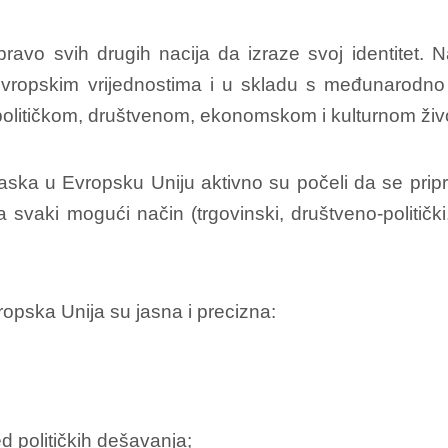
pravo svih drugih nacija da izraze svoj identitet. 
 evropskim vrijednostima i u skladu s međunarodn
 političkom, društvenom, ekonomskom i kulturnom život
ska u Evropsku Uniju aktivno su počeli da se pripre
aki mogući način (trgovinski, društveno-politički, 
ropska Unija su jasna i precizna:
d političkih dešavanja;