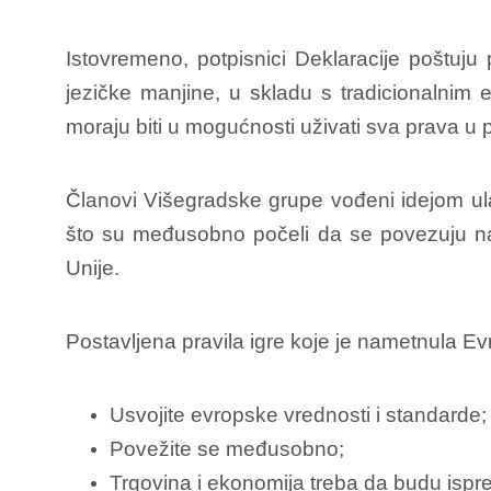
Istovremeno, potpisnici Deklaracije poštuju 
jezičke manjine, u skladu s tradicionalnim
moraju biti u mogućnosti uživati sva prava u
Članovi Višegradske grupe vođeni idejom ula
što su međusobno počeli da se povezuju na sv
Unije.
Postavljena pravila igre koje je nametnula Ev
Usvojite evropske vrednosti i standarde;
Povežite se međusobno;
Trgovina i ekonomija treba da budu ispre