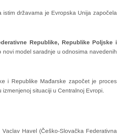
a istim državama je Evropska Unija započela
erativne Republike, Republike Poljske i
ao novi model saradnje u odnosima navedenih
ske i Republike Mađarske započet je proces
u izmenjenoj situaciji u Centralnoj Evropi.
ici Vaclav Havel (Češko-Slovačka Federativna