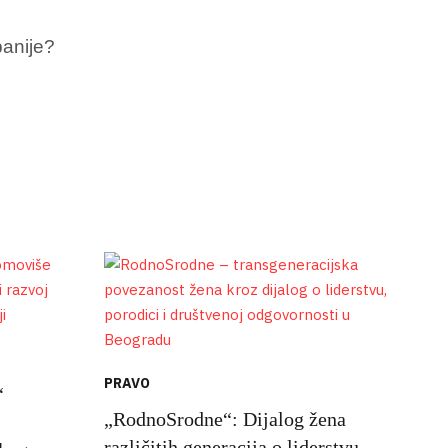
banije?
PRAVO
“
„RodnoSrodne“: Dijalog žena
različitih generacija o liderstvu,