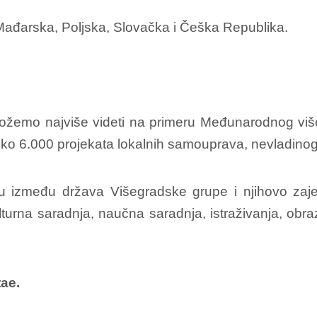
Mađarska, Poljska, Slovačka i Češka Republika.
možemo najviše videti na primeru Međunarodnog više
eko 6.000 projekata lokalnih samouprava, nevladinog 
nju između država Višegradske grupe i njihovo zaj
turna saradnja, naučna saradnja, istraživanja, obr
tae.