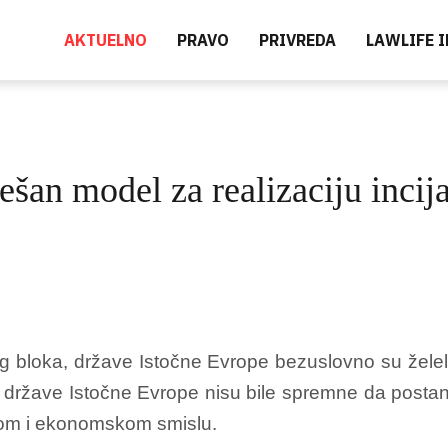
AKTUELNO
PRAVO
PRIVREDA
LAWLIFE 
šan model za realizaciju incij
g bloka, države Istočne Evrope bezuslovno su želele
države Istočne Evrope nisu bile spremne da posta
venom i ekonomskom smislu.