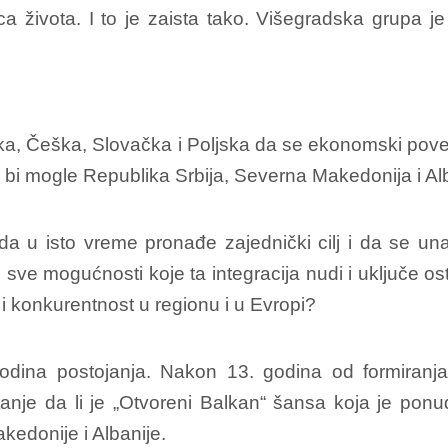
jica života. I to je zaista tako. Višegradska grupa
a, Češka, Slovačka i Poljska da se ekonomski pov
 bi mogle Republika Srbija, Severna Makedonija i Al
 u isto vreme pronađe zajednički cilj i da se u
ste sve mogućnosti koje ta integracija nudi i uključe 
i konkurentnost u regionu i u Evropi?
odina postojanja. Nakon 13. godina od formiranj
je da li je „Otvoreni Balkan“ šansa koja je ponuđen
kedonije i Albanije.