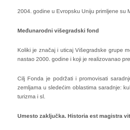
2004. godine u Evropsku Uniju primljene su 
Međunarodni višegradski fond
Koliki je značaj i uticaj Višegradske grupe 
nastao 2000. godine i koji je realizovanao pr
Cilj Fonda je podržati i promovisati sarad
zemljama u sledećim oblastima saradnje: kul
turizma i sl.
Umesto zaključka.
Historia est magistra vi