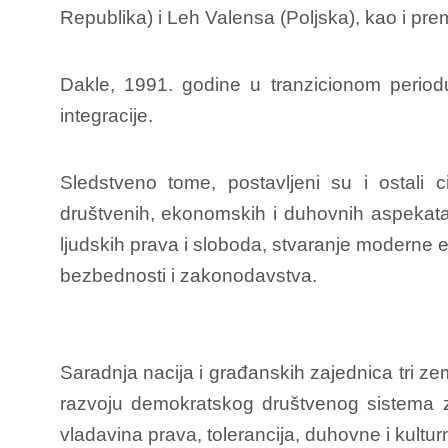
Republika) i Leh Valensa (Poljska), kao i pre
Dakle, 1991. godine u tranzicionom periodu v
integracije.
Sledstveno tome, postavljeni su i ostali ci
društvenih, ekonomskih i duhovnih aspekata
ljudskih prava i sloboda, stvaranje moderne e
bezbednosti i zakonodavstva.
Saradnja nacija i građanskih zajednica tri ze
razvoju demokratskog društvenog sistema 
vladavina prava, tolerancija, duhovne i kultur