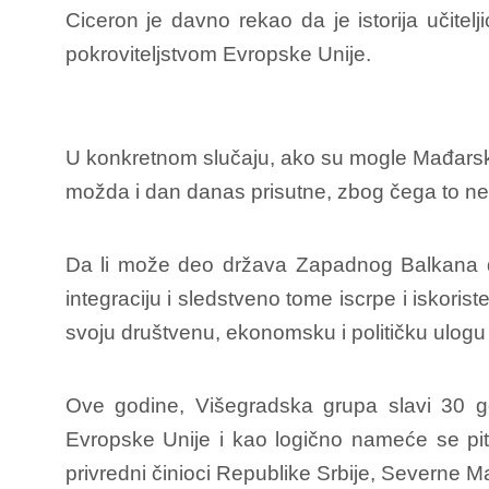
Ciceron je davno rekao da je istorija učitel
pokroviteljstvom Evropske Unije.
U konkretnom slučaju, ako su mogle Mađarsk
možda i dan danas prisutne, zbog čega to ne
Da li može deo država Zapadnog Balkana da
integraciju i sledstveno tome iscrpe i iskori
svoju društvenu, ekonomsku i političku ulogu 
Ove godine, Višegradska grupa slavi 30 g
Evropske Unije i kao logično nameće se pitan
privredni činioci Republike Srbije, Severne Ma