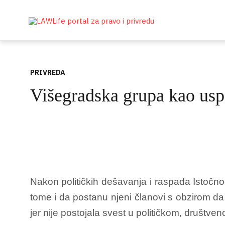
PRIVREDA
Višegradska grupa kao uspe
Nakon političkih dešavanja i raspada Istočno
tome i da postanu njeni članovi s
obzirom da 
jer nije postojala svest u političkom, društ