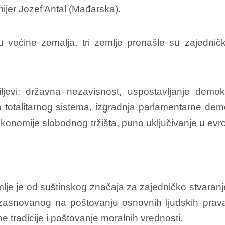
mijer Jozef Antal (Mađarska).
ećine zemalja, tri zemlje pronašle su zajednički i
ljevi: državna nezavisnost, uspostavljanje demokr
 totalitarnog sistema, izgradnja parlamentarne dem
konomije slobodnog tržišta, puno uključivanje u evrop
mlje je od suštinskog značaja za zajedničko stvaranje
zasnovanog na poštovanju osnovnih ljudskih prava
ne tradicije i poštovanje moralnih vrednosti.