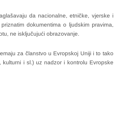
Naglašavaju da nacionalne, etničke, vjerske i
o priznatim dokumentima o ljudskim pravima,
u, ne isključujući obrazovanje.
maju za članstvo u Evropskoj Uniji i to tako
kulturni i sl.) uz nadzor i kontrolu Evropske