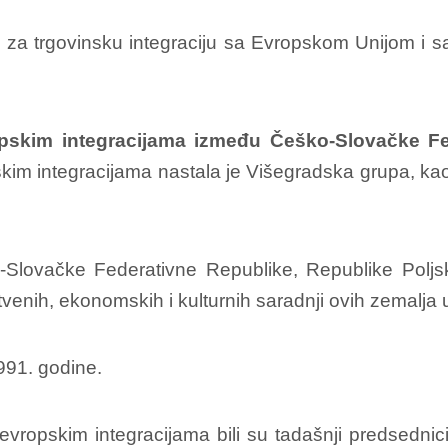
za trgovinsku integraciju sa Evropskom Unijom i s
pskim integracijama između Češko-Slovačke Fed
kim integracijama nastala je Višegradska grupa, k
-Slovačke Federativne Republike, Republike Polj
štvenih, ekonomskih i kulturnih saradnji ovih zemalja 
991. godine.
a evropskim integracijama bili su tadašnji predsedn