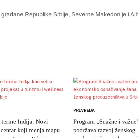
za građane Republike Srbije, Severne Makedonije i Al
PRIVREDA
 terme Inđija: Novi
Program „Snažne i važne
i centar koji menja mapu
podržava razvoj ženskog