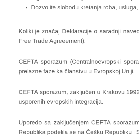
Dozvolite slobodu kretanja roba, usluga, l
Koliki je značaj Deklaracije o saradnji na
Free Trade Agreeement).
CEFTA sporazum (Centralnoevropski sporazu
prelazne faze ka članstvu u Evropskoj Uniji.
CEFTA sporazum, zaključen u Krakovu 1992. g
usporenih evropskih integracija.
Uporedo sa zaključenjem CEFTA sporazum, 
Republika podelila se na Češku Republiku i 