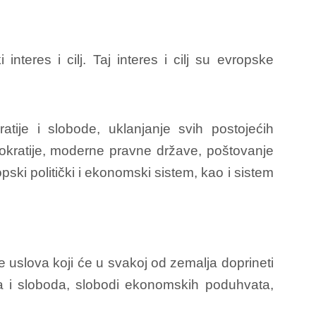
nteres i cilj. Taj interes i cilj su evropske
atije i slobode, uklanjanje svih postojećih
okratije, moderne pravne države, poštovanje
ski politički i ekonomski sistem, kao i sistem
 uslova koji će u svakoj od zemalja doprineti
 i sloboda, slobodi ekonomskih poduhvata,