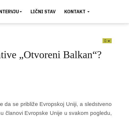
INTERVJU
LIČNI STAV
KONTAKT
EMPTY
ative „Otvoreni Balkan“?
 da se približe Evropskoj Uniji, a sledstveno
nu članovi Evropske Unije u svakom pogledu,