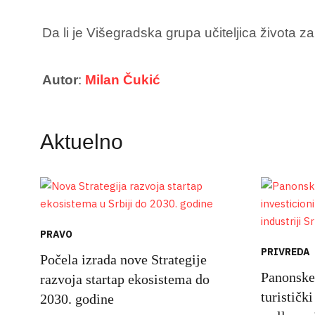
Da li je Višegradska grupa učiteljica života 
Autor
:
Milan Čukić
Aktuelno
PRAVO
PRIVREDA
Počela izrada nove Strategije
Panonske
razvoja startap ekosistema do
turističk
2030. godine