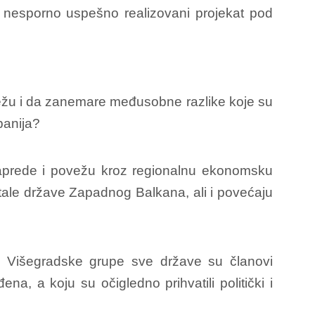
 je nesporno uspešno realizovani projekat pod
ežu i da zanemare međusobne razlike koje su
banija?
naprede i povežu kroz regionalnu ekonomsku
ostale države Zapadnog Balkana, ali i povećaju
a Višegradske grupe sve države su članovi
a, a koju su očigledno prihvatili politički i