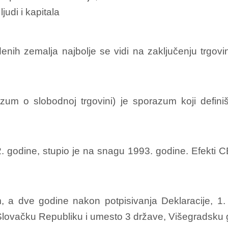
judi i kapitala
vedenih zemalja najbolje se vidi na zaključenju tr
m o slobodnoj trgovini) je sporazum koji defini
odine, stupio je na snagu 1993. godine. Efekti CE
a dve godine nakon potpisivanja Deklaracije, 1.
Slovačku Republiku i umesto 3 države, Višegradsku 