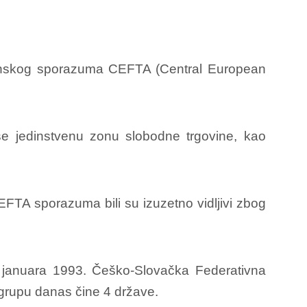
govinskog sporazuma CEFTA (Central European
še jedinstvenu zonu slobodne trgovine, kao
FTA sporazuma bili su izuzetno vidljivi zbog
 januara 1993. Češko-Slovačka Federativna
grupu danas čine 4 države.