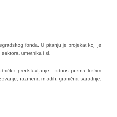
gradskog fonda. U pitanju je projekat koji je
sektora, umetnika i sl.
edničko predstavljanje i odnos prema trećim
azovanje, razmena mladih, granična saradnje,