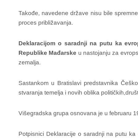
Takođe, navedene države nisu bile spremne 
proces približavanja.
Deklaracijom o saradnji na putu ka evro
Republike Mađarske
u nastojanju za evrops
zemalja.
Sastankom u Bratislavi predstavnika Češko
stvaranja temelja i novih oblika političkih,dru
Višegradska grupa osnovana je u februaru 1
Potpisnici Deklaracije o saradnji na putu k