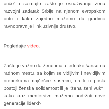
priče"
i saznajte zašto je osnaživanje žena
razvojni zadatak Srbije na njenom evropskom
putu i kako zajedno možemo da gradimo
ravnopravnije i inkluzivnije društvo.
Pogledajte
video
.
Zašto je važno da žene imaju jednake šanse na
radnom mestu, sa kojim se vidljivim i nevidljivim
preprekama najčešće susreću, da li u poslu
postoji ženska solidarnost ili je "žena ženi vuk" i
kako kroz mentorstvo možemo podržati nove
generacije liderki?