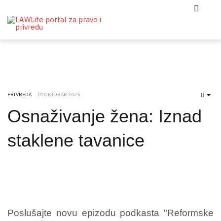
PRIVREDA
01 OKTOBAR 2025
EMP
Osnaživanje žena: Iznad
staklene tavanice
Poslušajte novu epizodu podkasta "Reformske