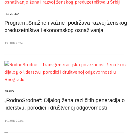
PRIVREDA
Program „Snažne i važne“ podržava razvoj ženskog
preduzetništva i ekonomskog osnaživanja
19. JUN 2026.
PRAVO
„RodnoSrodne“: Dijalog žena različitih generacija o
liderstvu, porodici i društvenoj odgovornosti
19. JUN 2026.