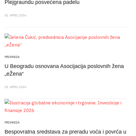
Plejgraundu posvećena padelu
02. APRIL 2026.
PRIVREDA
U Beogradu osnovana Asocijacija poslovnih žena
„eŽena“
01. APRIL 2026.
PRIVREDA
Bespovratna sredstava za preradu voća i povrća u