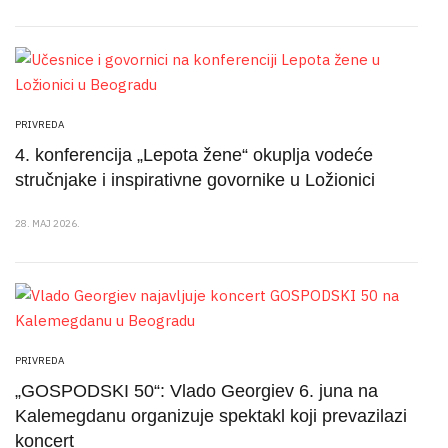
PRIVREDA
4. konferencija „Lepota žene“ okuplja vodeće
stručnjake i inspirativne govornike u Ložionici
28. MAJ 2026.
PRIVREDA
„GOSPODSKI 50“: Vlado Georgiev 6. juna na
Kalemegdanu organizuje spektakl koji prevazilazi
koncert