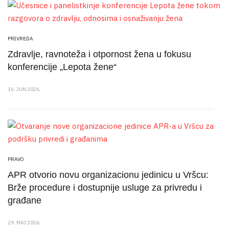
PRIVREDA
Zdravlje, ravnoteža i otpornost žena u fokusu
konferencije „Lepota žene“
16. JUN 2026.
PRAVO
APR otvorio novu organizacionu jedinicu u Vršcu:
Brže procedure i dostupnije usluge za privredu i
građane
29. MAJ 2026.