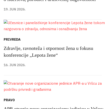
19. JUN 2026.
PRIVREDA
Zdravlje, ravnoteža i otpornost žena u fokusu
konferencije „Lepota žene“
16. JUN 2026.
PRAVO
APR otvorio novu organizacionu jedinicu u Vršcu: