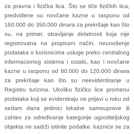
za pravna i fizička lica. Što se tiče fizičkih lica,
predviđene su novčane kazne u rasponu od
150.000 do 350.000 dinara za prekršaje kao što
su, na primer, obavljanje delatnosti koja nije
registrovana na propisani način, neunošenje
podataka o korisnicima usluge preko centralnog
informacionog sistema i ostalo, kao i novčane
kazne u rasponu od 80.000 do 120.000 dinara
za prekršaje kao što su neevidentiranje u
Registru turizma. Ukoliko fizičko lice promenu
podataka koji se evidentiraju ne prijavi u roku od
sedam dana jedinici lokalne samouprave ili
zahtev za određivanje kategorije ugostiteljskog
objekta ne sadrži istinite podatke, kazniće se za