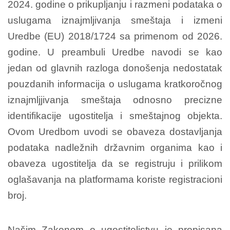
2024. godine o prikupljanju i razmeni podataka o
uslugama iznajmljivanja smeštaja i izmeni
Uredbe (EU) 2018/1724 sa primenom od 2026.
godine. U preambuli Uredbe navodi se kao
jedan od glavnih razloga donošenja nedostatak
pouzdanih informacija o uslugama kratkoročnog
iznajmljjivanja smeštaja odnosno precizne
identifikacije ugostitelja i smeštajnog objekta.
Ovom Uredbom uvodi se obaveza dostavljanja
podataka nadležnih državnim organima kao i
obaveza ugostitelja da se registruju i prilikom
oglašavanja na platformama koriste registracioni
broj.
Našim Zakonom o ugostiteljstvu je propisana