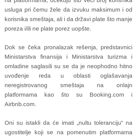
na platformama, očekuju što veći broj korisnika
usluga pri čemu žele da izvuku maksimum i od
korisnika smeštaja, ali i da državi plate što manje
poreza i/ili ne plate porez uopšte.
Dok se čeka pronalazak rešenja, predstavnici
Ministarstva finansija i Ministarstva turizma i
omladine saglasili su se da je neophodno hitno
uvođenje reda u oblasti oglašavanja
neregistrovanog smeštaja na onlajn
platformama kao što su Booking.com i
Airbnb.com.
Oni su istakli da će imati „nultu toleranciju“ na
ugostitelje koji se na pomenutim platformama