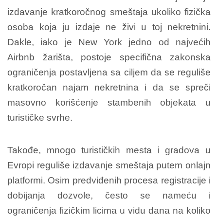
izdavanje kratkoročnog smeštaja ukoliko fizička
osoba koja ju izdaje ne živi u toj nekretnini.
Dakle, iako je New York jedno od najvećih
Airbnb žarišta, postoje specifična zakonska
ograničenja postavljena sa ciljem da se reguliše
kratkoročan najam nekretnina i da se spreči
masovno korišćenje stambenih objekata u
turističke svrhe.
Takođe, mnogo turističkih mesta i gradova u
Evropi reguliše izdavanje smeštaja putem onlajn
platformi. Osim predviđenih procesa registracije i
dobijanja dozvole, često se nameću i
ograničenja fizičkim licima u vidu dana na koliko