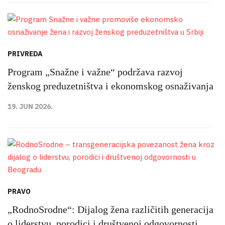
PRIVREDA
Program „Snažne i važne“ podržava razvoj
ženskog preduzetništva i ekonomskog osnaživanja
19. JUN 2026.
PRAVO
„RodnoSrodne“: Dijalog žena različitih generacija
o liderstvu, porodici i društvenoj odgovornosti