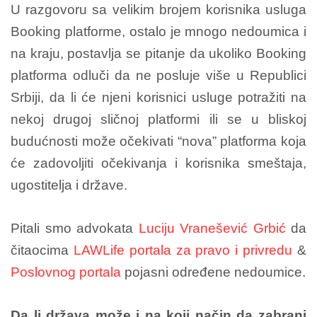
U razgovoru sa velikim brojem korisnika usluga
Booking platforme, ostalo je mnogo nedoumica i
na kraju, postavlja se pitanje da ukoliko Booking
platforma odluči da ne posluje više u Republici
Srbiji, da li će njeni korisnici usluge potražiti na
nekoj drugoj sličnoj platformi ili se u bliskoj
budućnosti može očekivati “nova” platforma koja
će zadovoljiti očekivanja i korisnika smeštaja,
ugostitelja i države.
Pitali smo advokata
Luciju Vranešević Grbić
da
čitaocima
LAWLife portala za pravo i privredu
&
Poslovnog portala
pojasni određene nedoumice.
Da li država može i na koji način da zabrani