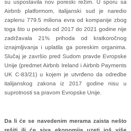
su uspostavila nov poreski režim. U sporu sa
Airbnb platformom, italijanski sud je naredio
zaplenu 779.5 miliona evra od kompanije zbog
toga što u periodu od 2017 do 2021 godine nije
zadržavala 21% prihoda od kratkoročnog
iznajmljivanja i uplatila ga poreskim organima.
Slučaj je završio pred Sudom pravde Evropske
Unije (predmet Airbnb Ireland i Airbnb Payments
UK C-83/21) u kojem je utvrđeno da odredbe
italijanskog zakona iz 2017 godine nisu u
suprotnosti sa pravom Evropske Unije.
Da li će se navedenim merama zaista nešto
rešiti ili će siva ekonomija uzeti još više