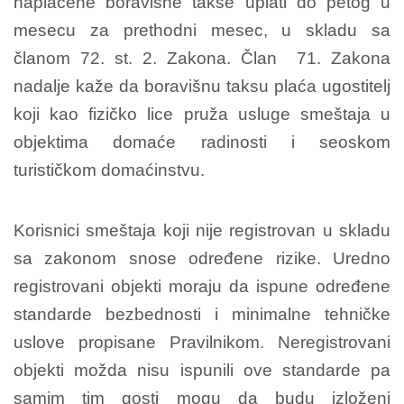
naplaćene boravišne takse uplati do petog u
mesecu za prethodni mesec, u skladu sa
članom 72. st. 2. Zakona. Član 71. Zakona
nadalje kaže da boravišnu taksu plaća ugostitelj
koji kao fizičko lice pruža usluge smeštaja u
objektima domaće radinosti i seoskom
turističkom domaćinstvu.
Korisnici smeštaja koji nije registrovan u skladu
sa zakonom snose određene rizike. Uredno
registrovani objekti moraju da ispune određene
standarde bezbednosti i minimalne tehničke
uslove propisane Pravilnikom. Neregistrovani
objekti možda nisu ispunili ove standarde pa
samim tim gosti mogu da budu izloženi