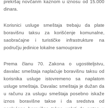
prekršaj novčanm kaznom u iznosu od 15.000
dinara.
Korisnici usluge smeštaja trebaju da plate
boravišnu taksu za korišćenje komunalne,
saobraćajne i turističke infrastrukture na
području jedinice lokalne samouprave
Prema članu 70. Zakona o ugostiteljstvu,
davalac smeštaja naplaćuje boravišnu taksu od
korisnika usluge istovremeno sa naplatom
usluge smeštaja. Davalac smeštaja je dužan da
u računu za uslugu smeštaja posebno iskaže
iznos boravišne takse i da sredstva od