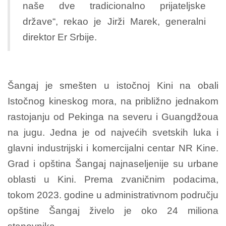
naše dve tradicionalno prijateljske
države“, rekao je Jirži Marek, generalni
direktor Er Srbije.
Šangaj je smešten u istočnoj Kini na obali
Istočnog kineskog mora, na približno jednakom
rastojanju od Pekinga na severu i Guangdžoua
na jugu. Jedna je od najvećih svetskih luka i
glavni industrijski i komercijalni centar NR Kine.
Grad i opština Šangaj najnaseljenije su urbane
oblasti u Kini. Prema zvaničnim podacima,
tokom 2023. godine u administrativnom području
opštine Šangaj živelo je oko 24 miliona