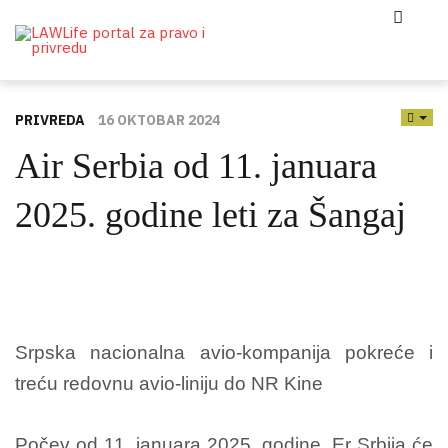
PRIVREDA
16 OKTOBAR 2024
EMP
Air Serbia od 11. januara
2025. godine leti za Šangaj
Srpska nacionalna avio-kompanija pokreće i
treću redovnu avio-liniju do NR Kine
Počev od 11. januara 2025. godine, Er Srbija će