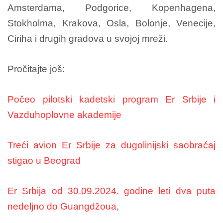
Amsterdama, Podgorice, Kopenhagena,
Stokholma, Krakova, Osla, Bolonje, Venecije,
Ciriha i drugih gradova u svojoj mreži.
Pročitajte još:
Počeo pilotski kadetski program Er Srbije i
Vazduhoplovne akademije
Treći avion Er Srbije za dugolinijski saobraćaj
stigao u Beograd
Er Srbija od 30.09.2024. godine leti dva puta
nedeljno do Guangdžoua
,