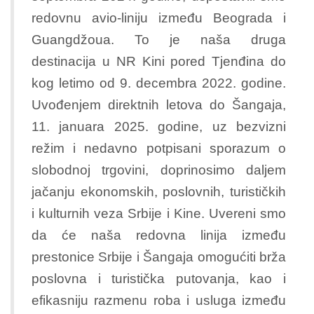
redovnu avio-liniju između Beograda i
Guangdžoua. To je naša druga
destinacija u NR Kini pored Tjenđina do
kog letimo od 9. decembra 2022. godine.
Uvođenjem direktnih letova do Šangaja,
11. januara 2025. godine, uz bezvizni
režim i nedavno potpisani sporazum o
slobodnoj trgovini, doprinosimo daljem
jačanju ekonomskih, poslovnih, turističkih
i kulturnih veza Srbije i Kine. Uvereni smo
da će naša redovna linija između
prestonice Srbije i Šangaja omogućiti brža
poslovna i turistička putovanja, kao i
efikasniju razmenu roba i usluga između