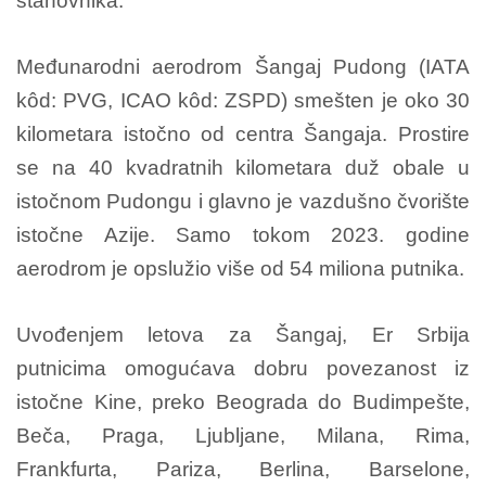
stanovnika.
Međunarodni aerodrom Šangaj Pudong (IATA
kôd: PVG, ICAO kôd: ZSPD) smešten je oko 30
kilometara istočno od centra Šangaja. Prostire
se na 40 kvadratnih kilometara duž obale u
istočnom Pudongu i glavno je vazdušno čvorište
istočne Azije. Samo tokom 2023. godine
aerodrom je opslužio više od 54 miliona putnika.
Uvođenjem letova za Šangaj, Er Srbija
putnicima omogućava dobru povezanost iz
istočne Kine, preko Beograda do Budimpešte,
Beča, Praga, Ljubljane, Milana, Rima,
Frankfurta, Pariza, Berlina, Barselone,