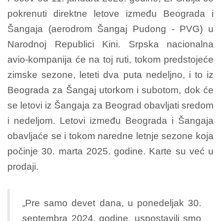
pokrenuti direktne letove između Beograda i
Šangaja (aerodrom Šangaj Pudong - PVG) u
Narodnoj Republici Kini. Srpska nacionalna
avio-kompanija će na toj ruti, tokom predstojeće
zimske sezone, leteti dva puta nedeljno, i to iz
Beograda za Šangaj utorkom i subotom, dok će
se letovi iz Šangaja za Beograd obavljati sredom
i nedeljom. Letovi između Beograda i Šangaja
obavljaće se i tokom naredne letnje sezone koja
počinje 30. marta 2025. godine. Karte su već u
prodaji.
„Pre samo devet dana, u ponedeljak 30.
septembra 2024. godine, uspostavili smo