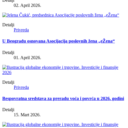
Detalji
02. April 2026.
Detalji
Privreda
U Beogradu osnovana Asocijacija poslovnih žena „eŽena“
Detalji
01. April 2026.
Detalji
Privreda
Bespovratna sredstava za preradu voća i povrća u 2026. godini
Detalji
15. Mart 2026.