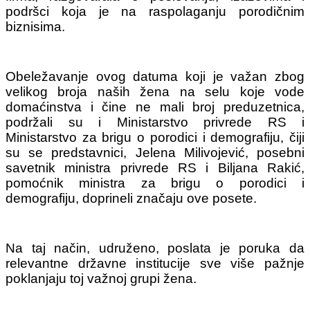
podršci koja je na raspolaganju porodičnim
biznisima.
Obeležavanje ovog datuma koji je važan zbog
velikog broja naših žena na selu koje vode
domaćinstva i čine ne mali broj preduzetnica,
podržali su i Ministarstvo privrede RS i
Ministarstvo za brigu o porodici i demografiju, čiji
su se predstavnici, Jelena Milivojević, posebni
savetnik ministra privrede RS i Biljana Rakić,
pomoćnik ministra za brigu o porodici i
demografiju, doprineli značaju ove posete.
Na taj način, udruženo, poslata je poruka da
relevantne državne institucije sve više pažnje
poklanjaju toj važnoj grupi žena.