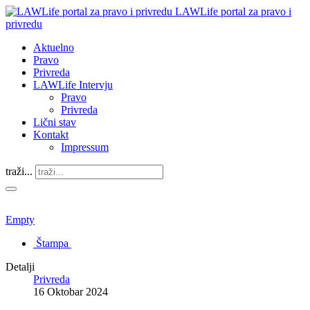
LAWLife portal za pravo i
privredu
Aktuelno
Pravo
Privreda
LAWLife Intervju
Pravo
Privreda
Lični stav
Kontakt
Impressum
traži...
Empty
Štampa
Detalji
Privreda
16 Oktobar 2024