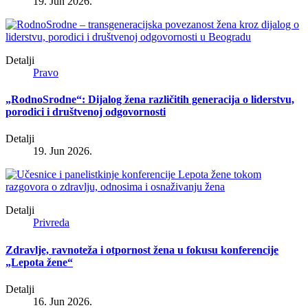
19. Jun 2026.
Detalji
Pravo
„RodnoSrodne“: Dijalog žena različitih generacija o liderstvu,
porodici i društvenoj odgovornosti
Detalji
19. Jun 2026.
Detalji
Privreda
Zdravlje, ravnoteža i otpornost žena u fokusu konferencije
„Lepota žene“
Detalji
16. Jun 2026.