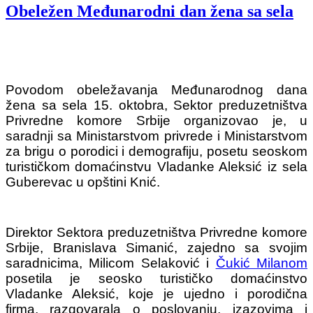
Obeležen Međunarodni dan žena sa sela
Povodom obeležavanja Međunarodnog dana
žena sa sela 15. oktobra, Sektor preduzetništva
Privredne komore Srbije organizovao je, u
saradnji sa Ministarstvom privrede i Ministarstvom
za brigu o porodici i demografiju, posetu seoskom
turističkom domaćinstvu Vladanke Aleksić iz sela
Guberevac u opštini Knić.
Direktor Sektora preduzetništva Privredne komore
Srbije, Branislava Simanić, zajedno sa svojim
saradnicima, Milicom Selaković i
Čukić Milanom
posetila je seosko turističko domaćinstvo
Vladanke Aleksić, koje je ujedno i porodična
firma, razgovarala o poslovanju, izazovima i