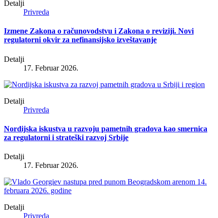
Detalji
Privreda
Izmene Zakona o računovodstvu i Zakona o reviziji. Novi
regulatorni okvir za nefinansijsko izveštavanje
Detalji
17. Februar 2026.
Detalji
Privreda
Nordijska iskustva u razvoju pametnih gradova kao smernica
za regulatorni i strateški razvoj Srbije
Detalji
17. Februar 2026.
Detalji
Privreda