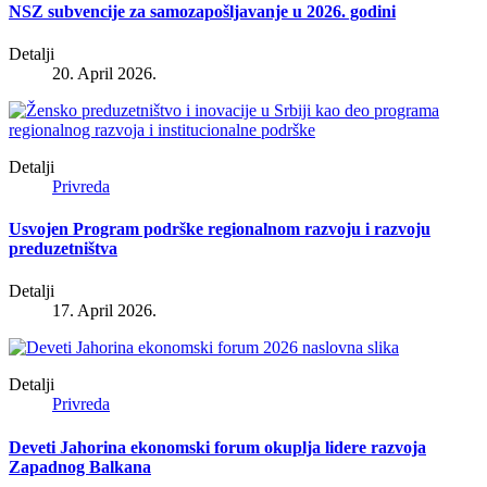
NSZ subvencije za samozapošljavanje u 2026. godini
Detalji
20. April 2026.
Detalji
Privreda
Usvojen Program podrške regionalnom razvoju i razvoju
preduzetništva
Detalji
17. April 2026.
Detalji
Privreda
Deveti Jahorina ekonomski forum okuplja lidere razvoja
Zapadnog Balkana