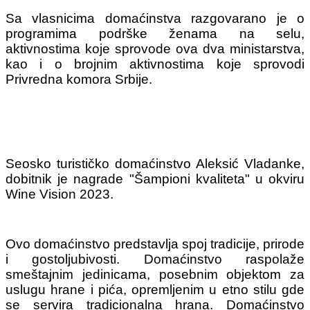
Sa vlasnicima domaćinstva razgovarano je o
programima podrške ženama na selu,
aktivnostima koje sprovode ova dva ministarstva,
kao i o brojnim aktivnostima koje sprovodi
Privredna komora Srbije.
Seosko turističko domaćinstvo Aleksić Vladanke,
dobitnik je nagrade "Šampioni kvaliteta" u okviru
Wine Vision 2023.
Ovo domaćinstvo predstavlja spoj tradicije, prirode
i gostoljubivosti. Domaćinstvo raspolaže
smeštajnim jedinicama, posebnim objektom za
uslugu hrane i pića, opremljenim u etno stilu gde
se servira tradicionalna hrana. Domaćinstvo