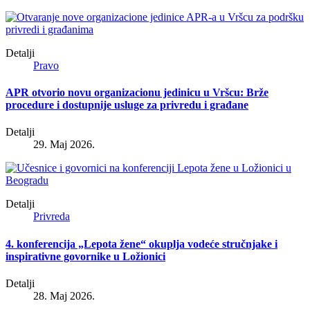
Detalji
Pravo
APR otvorio novu organizacionu jedinicu u Vršcu: Brže
procedure i dostupnije usluge za privredu i građane
Detalji
29. Maj 2026.
Detalji
Privreda
4. konferencija „Lepota žene“ okuplja vodeće stručnjake i
inspirativne govornike u Ložionici
Detalji
28. Maj 2026.