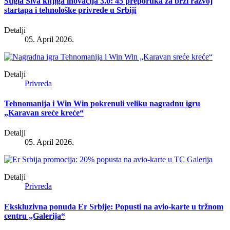
Stigla Siva knjiga inovacija 3.0: 45 preporuka za brži razvoj
startapa i tehnološke privrede u Srbiji
Detalji
05. April 2026.
Detalji
Privreda
Tehnomanija i Win Win pokrenuli veliku nagradnu igru
„Karavan sreće kreće“
Detalji
05. April 2026.
Detalji
Privreda
Ekskluzivna ponuda Er Srbije: Popusti na avio-karte u tržnom
centru „Galerija“