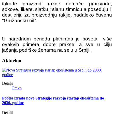
takođe proizvodi razne domaće proizvode,
sokove, likere, slatku i slanu zimnicu a poseduju i
destileriju za proizvodnju rakije, nadaleko čuvenu
"Gružansku nit".
U narednom periodu planirana je poseta više
ovakvih primera dobre prakse, a sve u cilju
jačanja podrške ženama na selu u Srbiji.
Aktuelno
Detalji
Pravo
Počela izrada nove Strategije razvoja startap ekosistema do
2030. godine
Detalji