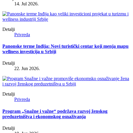
14. Jul 2026.
Detalji
Privreda
Panonske terme Inđija: Novi turistički centar koji menja mapu
wellness investicija u Srbiji
Detalji
22. Jun 2026.
Detalji
Privreda
Program „Snažne i važne“ podržava razvoj ženskog
preduzetništva i ekonomskog osnaživanja
Detalji