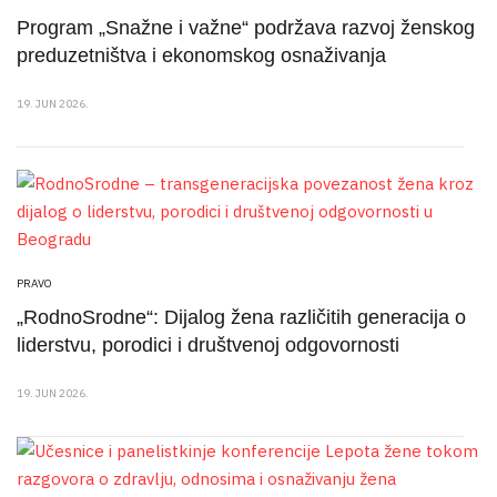
Program „Snažne i važne“ podržava razvoj ženskog
preduzetništva i ekonomskog osnaživanja
19. JUN 2026.
PRAVO
„RodnoSrodne“: Dijalog žena različitih generacija o
liderstvu, porodici i društvenoj odgovornosti
19. JUN 2026.