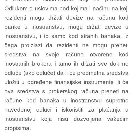
Odlukom o uslovima pod kojima i načinu na koji
rezidenti mogu držati devize na računu kod
banke u inostranstvu, mogu držati devize u
inostranstvu, i to samo kod stranih banaka, iz
čega proizlazi da rezidenti ne mogu preneti
sredstva na svoje račune otvorene kod
inostranih brokera i tamo ih držati sve dok ne
odluče (ako odluče) da li će predmetna sredstva
uložiti u određene finansijske instrumente ili će
ova sredstva s brokerskog računa preneti na
račune kod banaka u inostranstvu suprotno
navedenoj odluci i iskoristiti za plaćanja u
inostranstvu koja nisu dozvoljena važećim
propisima.