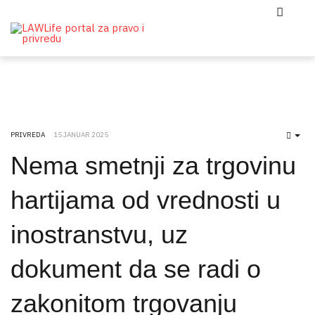
PRIVREDA
15 JANUAR 2025
EMP
Nema smetnji za trgovinu
hartijama od vrednosti u
inostranstvu, uz
dokument da se radi o
zakonitom trgovanju