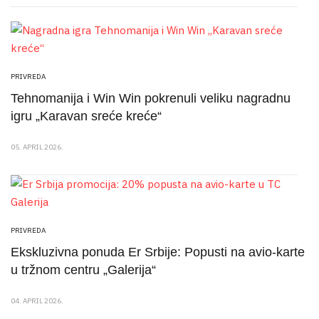
PRIVREDA
Tehnomanija i Win Win pokrenuli veliku nagradnu
igru „Karavan sreće kreće“
05. APRIL 2026.
PRIVREDA
Ekskluzivna ponuda Er Srbije: Popusti na avio-karte
u tržnom centru „Galerija“
04. APRIL 2026.