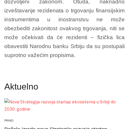
dozvoljeni zakonom. Otuda, naknadno
izveštavanje rezidenata o trgovanju finansijskim
instrumentima u inostranstvu ne može
obezbediti zakonitost ovakvog trgovanja, niti se
može očekivati da će rezidenti – fizička lica
obavestiti Narodnu banku Srbiju da su postupali
suprotno važećim propisima.
Aktuelno
PRAVO