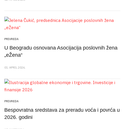
PRIVREDA
U Beogradu osnovana Asocijacija poslovnih žena
„eŽena“
01. APRIL 2026.
PRIVREDA
Bespovratna sredstava za preradu voća i povrća u
2026. godini