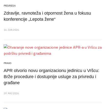
PRIVREDA
Zdravlje, ravnoteža i otpornost žena u fokusu
konferencije „Lepota žene“
16. JUN 2026.
PRAVO
APR otvorio novu organizacionu jedinicu u Vršcu:
Brže procedure i dostupnije usluge za privredu i
građane
29. MAJ 2026.