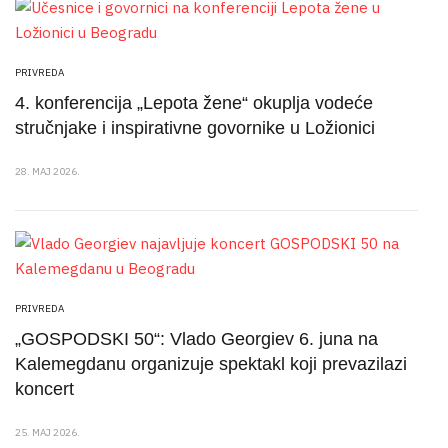
PRIVREDA
4. konferencija „Lepota žene“ okuplja vodeće
stručnjake i inspirativne govornike u Ložionici
28. MAJ 2026.
PRIVREDA
„GOSPODSKI 50“: Vlado Georgiev 6. juna na
Kalemegdanu organizuje spektakl koji prevazilazi
koncert
25. MAJ 2026.