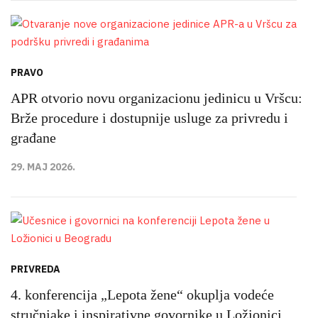
PRAVO
APR otvorio novu organizacionu jedinicu u Vršcu:
Brže procedure i dostupnije usluge za privredu i
građane
29. MAJ 2026.
PRIVREDA
4. konferencija „Lepota žene“ okuplja vodeće
stručnjake i inspirativne govornike u Ložionici