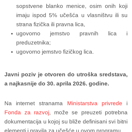
sopstvene blanko menice, osim onih koji
imaju ispod 5% učešća u vlasništvu ili su
strana fizička ili pravna lica,
ugovorno jemstvo pravnih lica i
preduzetnika;
ugovorno jemstvo fizičkog lica.
Javni poziv je otvoren do utroška sredstava,
a najkasnije do 30. aprila 2026. godine.
Na internet stranama
Ministarstva privrede
i
Fonda za razvoj
, može se preuzeti potrebna
dokumentacija u kojoj su bliže definisani svi bitni
elementi i pravila za učešće u ovom programu.