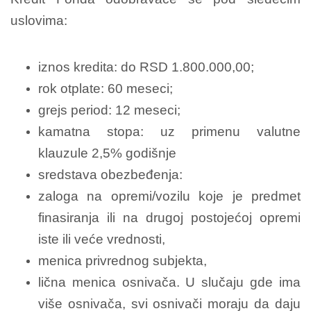
uslovima:
iznos kredita: do RSD 1.800.000,00;
rok otplate: 60 meseci;
grejs period: 12 meseci;
kamatna stopa: uz primenu valutne
klauzule 2,5% godišnje
sredstava obezbeđenja:
zaloga na opremi/vozilu koje je predmet
finasiranja ili na drugoj postojećoj opremi
iste ili veće vrednosti,
menica privrednog subjekta,
lična menica osnivača. U slučaju gde ima
više osnivača, svi osnivači moraju da daju