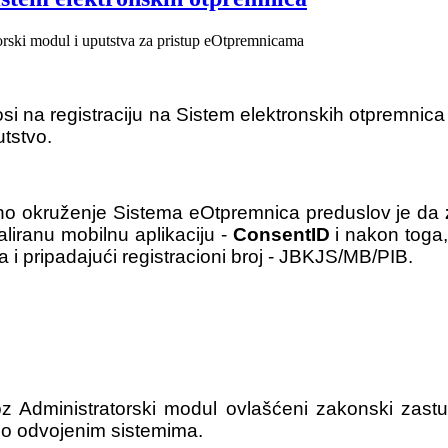
si na registraciju na Sistem elektronskih otpremnic
utstvo.
no okruženje Sistema eOtpremnica preduslov je da
taliranu mobilnu aplikaciju -
ConsentID
i nakon toga,
ta i pripadajući registracioni broj - JBKJS/MB/PIB.
z Administratorski modul ovlašćeni zakonski zastu
i o odvojenim sistemima.