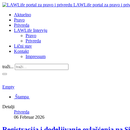
LAWLife portal za pravo i pri
Aktuelno
Pravo
Privreda
LAWLife Intervju
Pravo
Privreda
Lični stav
Kontakt
Impressum
traži...
Empty
Štampa
Detalji
Privreda
06 Februar 2026
Registracija i dodeljivanje ovlašćenja na 