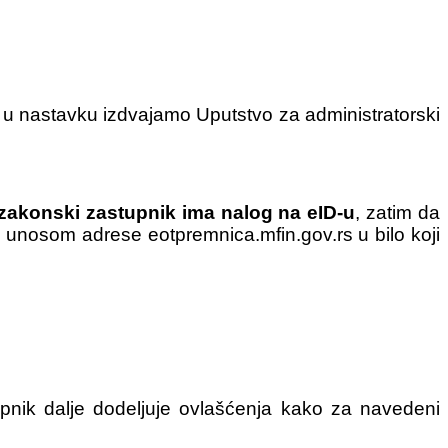
a u nastavku izdvajamo Uputstvo za administratorski
zakonski zastupnik ima nalog na eID-u
, zatim da
 unosom adrese eotpremnica.mfin.gov.rs u bilo koji
pnik dalje dodeljuje ovlašćenja kako za navedeni