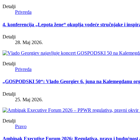
Detalji
Privreda
4. konferencija „Lepota žene“ okuplja vodeće stručnjake i inspir
Detalji
28. Maj 2026.
Detalji
Privreda
„GOSPODSKI 50“: Vlado Georgiev 6. juna na Kalemegdanu organi
Detalji
25. Maj 2026.
Detalji
Pravo
Ambipak Executive Forum 2026: Regulativa, pravo i budućnost