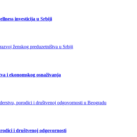
lness investicija u Srbiji
tva i ekonomskog osnaživanja
orodici i društvenoj odgovornosti