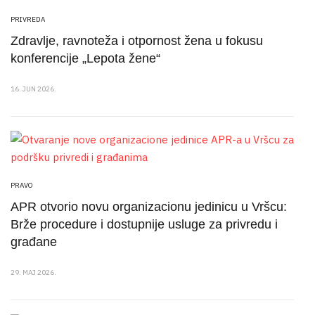
PRIVREDA
Zdravlje, ravnoteža i otpornost žena u fokusu
konferencije „Lepota žene“
16. JUN 2026.
PRAVO
APR otvorio novu organizacionu jedinicu u Vršcu:
Brže procedure i dostupnije usluge za privredu i
građane
29. MAJ 2026.