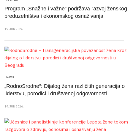
Program „Snažne i važne“ podržava razvoj ženskog
preduzetništva i ekonomskog osnaživanja
19. JUN 2026.
PRAVO
„RodnoSrodne“: Dijalog žena različitih generacija o
liderstvu, porodici i društvenoj odgovornosti
19. JUN 2026.