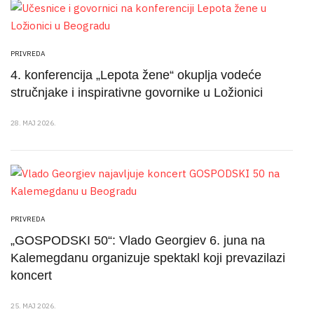
PRIVREDA
4. konferencija „Lepota žene“ okuplja vodeće
stručnjake i inspirativne govornike u Ložionici
28. MAJ 2026.
PRIVREDA
„GOSPODSKI 50“: Vlado Georgiev 6. juna na
Kalemegdanu organizuje spektakl koji prevazilazi
koncert
25. MAJ 2026.