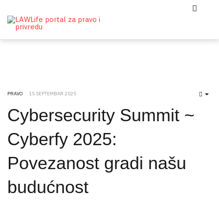
PRAVO
15 SEPTEMBAR 2025
EMP
Cybersecurity Summit ~
Cyberfy 2025:
Povezanost gradi našu
budućnost