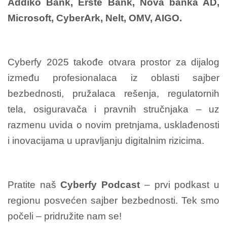
Addiko Bank, Erste Bank, Nova banka AD,
Microsoft, CyberArk, Nelt, OMV, AIGO.
Cyberfy 2025 takođe otvara prostor za dijalog
između profesionalaca iz oblasti sajber
bezbednosti, pružalaca rešenja, regulatornih
tela, osiguravača i pravnih stručnjaka – uz
razmenu uvida o novim pretnjama, usklađenosti
i inovacijama u upravljanju digitalnim rizicima.
Pratite naš
Cyberfy Podcast
– prvi podkast u
regionu posvećen sajber bezbednosti. Tek smo
počeli – pridružite nam se!