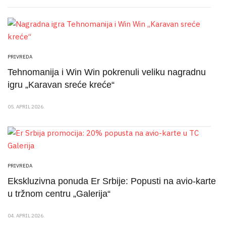
PRIVREDA
Tehnomanija i Win Win pokrenuli veliku nagradnu
igru „Karavan sreće kreće“
05. APRIL 2026.
PRIVREDA
Ekskluzivna ponuda Er Srbije: Popusti na avio-karte
u tržnom centru „Galerija“
04. APRIL 2026.