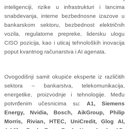
inteligenciji, rizike u infrastrukturi i lancima
snabdevanja, interne bezbednosne izazove u
bankarskom sektoru, bezbednost električnih
vozila, regulatorne prepreke, lidersku ulogu
CISO pozicija, kao i uticaj tehnoloških inovacija
poput kvantnog računarstva i AI agenata.
Ovogodišnji samit okupiće eksperte iz različitih
sektora – bankarstva, telekomunikacija,
energetike, proizvodnje i tehnologije. Među
potvrđenim učesnicima su:
A1, Siemens
Energy, Nvidia, Bosch, AikGroup, Philip
Morris, Rivian, HTEC, UniCredit, Glog AI,