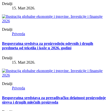
Detalji
15. Mart 2026.
Detalji
Privreda
Bespovratna sredstva za proizvodnju odevnih i drugih
predmeta od tekstila i kože u 2026. godini
Detalji
15. Mart 2026.
Detalji
Privreda
Bespovratna sredstava za prerađivačku delatnost proizvodnje
sireva i drugih mlečnih proizvoda