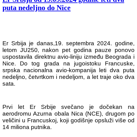
puta nedeljno do Nice
Er Srbija je danas,19. septembra 2024. godine,
letom JU250, nakon pet godina pauze ponovo
uspostavila direktnu avio-liniju između Beograda i
Nice. Do tog grada na jugoistoku Francuske,
srpska nacionalna avio-kompanija leti dva puta
nedeljno, četvrtkom i nedeljom, a let traje oko dva
sata.
Prvi let Er Srbije svečano je dočekan na
aerodromu Azurna obala Nica (NCE), drugom po
veličini u Francuskoj, koji godišnje opsluži više od
14 miliona putnika.