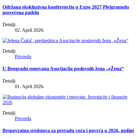
Održana ekskluzivna konferencija u Expo 2027 Plejgraundu
posvećena padelu
Detalji
02. April 2026.
Detalji
Privreda
U Beogradu osnovana Asocijacija poslovnih žena „eŽena“
Detalji
01. April 2026.
Detalji
Privreda
Bespovratna sredstava za preradu voća i povrća u 2026. godini