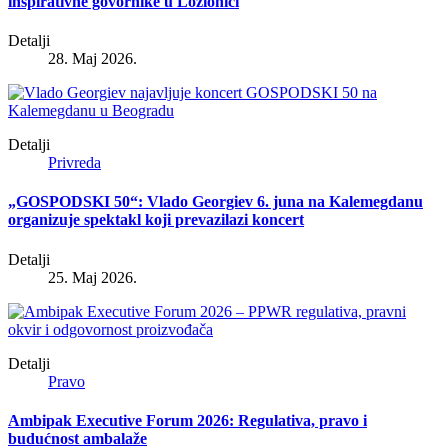
inspirativne govornike u Ložionici
Detalji
28. Maj 2026.
Detalji
Privreda
„GOSPODSKI 50“: Vlado Georgiev 6. juna na Kalemegdanu
organizuje spektakl koji prevazilazi koncert
Detalji
25. Maj 2026.
Detalji
Pravo
Ambipak Executive Forum 2026: Regulativa, pravo i
budućnost ambalaže