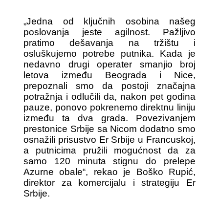
„Jedna od ključnih osobina našeg
poslovanja jeste agilnost. Pažljivo
pratimo dešavanja na tržištu i
osluškujemo potrebe putnika. Kada je
nedavno drugi operater smanjio broj
letova između Beograda i Nice,
prepoznali smo da postoji značajna
potražnja i odlučili da, nakon pet godina
pauze, ponovo pokrenemo direktnu liniju
između ta dva grada. Povezivanjem
prestonice Srbije sa Nicom dodatno smo
osnažili prisustvo Er Srbije u Francuskoj,
a putnicima pružili mogućnost da za
samo 120 minuta stignu do prelepe
Azurne obale“, rekao je Boško Rupić,
direktor za komercijalu i strategiju Er
Srbije.