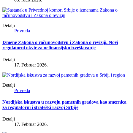
Detalji
Privreda
Izmene Zakona o računovodstvu i Zakona o reviziji. Novi
regulatorni okvir za nefinansijsko izveštavanje
Detalji
17. Februar 2026.
Detalji
Privreda
Nordijska iskustva u razvoju pametnih gradova kao smernica
za regulatorni i strateški razvoj Srbije
Detalji
17. Februar 2026.