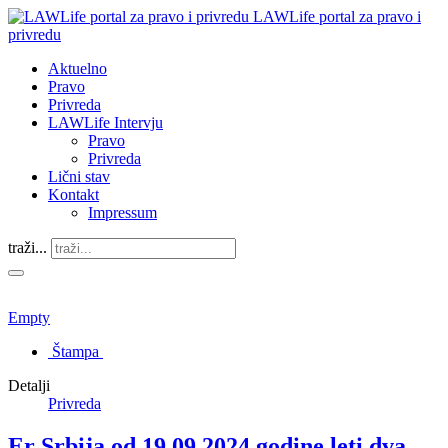
LAWLife portal za pravo i
privredu
Aktuelno
Pravo
Privreda
LAWLife Intervju
Pravo
Privreda
Lični stav
Kontakt
Impressum
traži...
Empty
Štampa
Detalji
Privreda
Er Srbija od 19.09.2024 godine leti dva