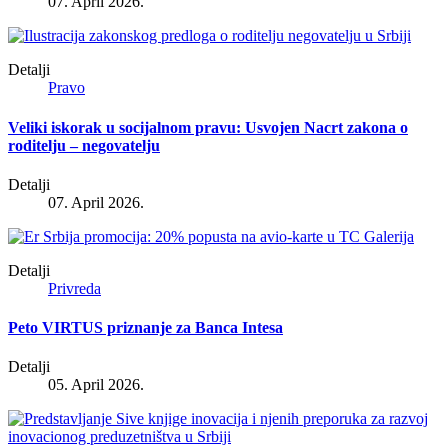
07. April 2026.
Detalji
Pravo
Veliki iskorak u socijalnom pravu: Usvojen Nacrt zakona o
roditelju – negovatelju
Detalji
07. April 2026.
Detalji
Privreda
Peto VIRTUS priznanje za Banca Intesa
Detalji
05. April 2026.