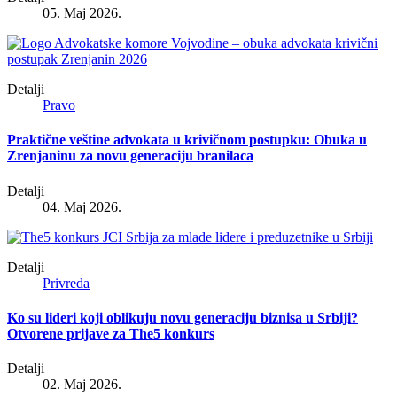
05. Maj 2026.
Detalji
Pravo
Praktične veštine advokata u krivičnom postupku: Obuka u
Zrenjaninu za novu generaciju branilaca
Detalji
04. Maj 2026.
Detalji
Privreda
Ko su lideri koji oblikuju novu generaciju biznisa u Srbiji?
Otvorene prijave za The5 konkurs
Detalji
02. Maj 2026.