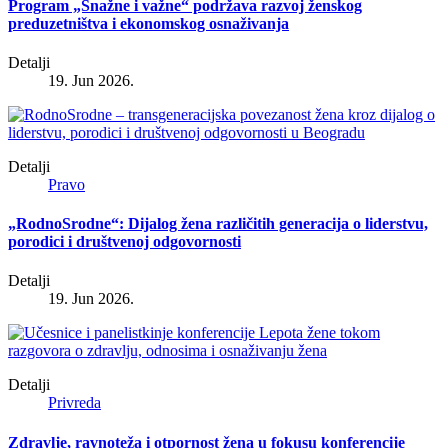
Program „Snažne i važne“ podržava razvoj ženskog
preduzetništva i ekonomskog osnaživanja
Detalji
19. Jun 2026.
Detalji
Pravo
„RodnoSrodne“: Dijalog žena različitih generacija o liderstvu,
porodici i društvenoj odgovornosti
Detalji
19. Jun 2026.
Detalji
Privreda
Zdravlje, ravnoteža i otpornost žena u fokusu konferencije