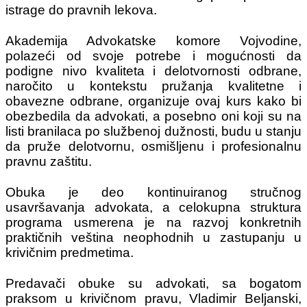
istrage do pravnih lekova.
Akademija Advokatske komore Vojvodine,
polazeći od svoje potrebe i mogućnosti da
podigne nivo kvaliteta i delotvornosti odbrane,
naročito u kontekstu pružanja kvalitetne i
obavezne odbrane, organizuje ovaj kurs kako bi
obezbedila da advokati, a posebno oni koji su na
listi branilaca po službenoj dužnosti, budu u stanju
da pruže delotvornu, osmišljenu i profesionalnu
pravnu zaštitu.
Obuka je deo kontinuiranog stručnog
usavršavanja advokata, a celokupna struktura
programa usmerena je na razvoj konkretnih
praktičnih veština neophodnih u zastupanju u
krivičnim predmetima.
Predavači obuke su advokati, sa bogatom
praksom u krivičnom pravu, Vladimir Beljanski,