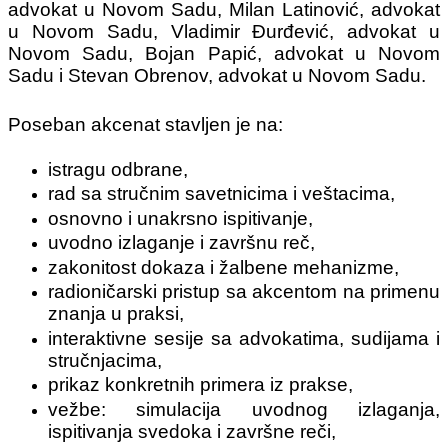
advokat u Novom Sadu, Milan Latinović, advokat
u Novom Sadu, Vladimir Đurđević, advokat u
Novom Sadu, Bojan Papić, advokat u Novom
Sadu i Stevan Obrenov, advokat u Novom Sadu.
Poseban akcenat stavljen je na:
istragu odbrane,
rad sa stručnim savetnicima i veštacima,
osnovno i unakrsno ispitivanje,
uvodno izlaganje i završnu reč,
zakonitost dokaza i žalbene mehanizme,
radioničarski pristup sa akcentom na primenu
znanja u praksi,
interaktivne sesije sa advokatima, sudijama i
stručnjacima,
prikaz konkretnih primera iz prakse,
vežbe: simulacija uvodnog izlaganja,
ispitivanja svedoka i završne reči,