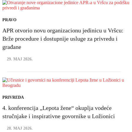
PRAVO
APR otvorio novu organizacionu jedinicu u Vršcu:
Brže procedure i dostupnije usluge za privredu i
građane
29. MAJ 2026.
PRIVREDA
4. konferencija „Lepota žene“ okuplja vodeće
stručnjake i inspirativne govornike u Ložionici
28. MAJ 2026.