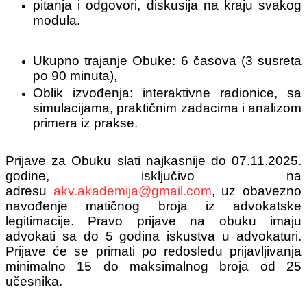
pitanja i odgovori, diskusija na kraju svakog
modula.
Ukupno trajanje Obuke: 6 časova (3 susreta
po 90 minuta),
Oblik izvođenja: interaktivne radionice, sa
simulacijama, praktičnim zadacima i analizom
primera iz prakse.
Prijave za Obuku slati najkasnije do 07.11.2025.
godine, isključivo na
adresu
akv.akademija@gmail.com
, uz
obavezno
navođenje matičnog broja iz advokatske
legitimacije. Pravo prijave na obuku imaju
advokati sa do 5 godina iskustva u advokaturi.
Prijave će se primati po redosledu prijavljivanja
minimalno 15 do maksimalnog broja od 25
učesnika.