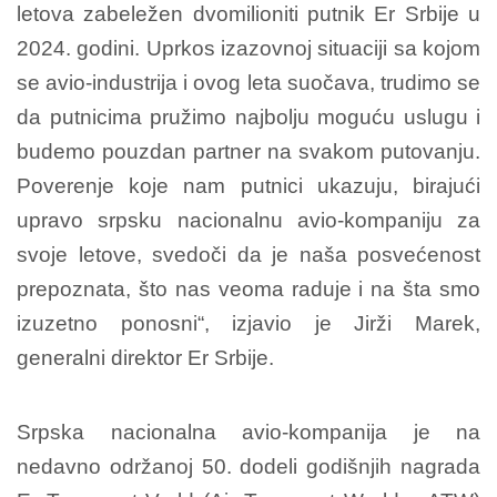
letova zabeležen dvomilioniti putnik Er Srbije u
2024. godini. Uprkos izazovnoj situaciji sa kojom
se avio-industrija i ovog leta suočava, trudimo se
da putnicima pružimo najbolju moguću uslugu i
budemo pouzdan partner na svakom putovanju.
Poverenje koje nam putnici ukazuju, birajući
upravo srpsku nacionalnu avio-kompaniju za
svoje letove, svedoči da je naša posvećenost
prepoznata, što nas veoma raduje i na šta smo
izuzetno ponosni“, izjavio je Jirži Marek,
generalni direktor Er Srbije.
Srpska nacionalna avio-kompanija je na
nedavno održanoj 50. dodeli godišnjih nagrada