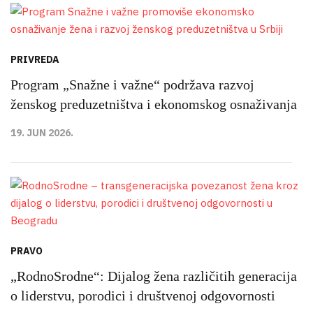
PRIVREDA
Program „Snažne i važne“ podržava razvoj
ženskog preduzetništva i ekonomskog osnaživanja
19. JUN 2026.
PRAVO
„RodnoSrodne“: Dijalog žena različitih generacija
o liderstvu, porodici i društvenoj odgovornosti