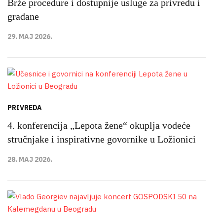
Brže procedure i dostupnije usluge za privredu i
građane
29. MAJ 2026.
PRIVREDA
4. konferencija „Lepota žene“ okuplja vodeće
stručnjake i inspirativne govornike u Ložionici
28. MAJ 2026.