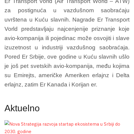
Er Transport Vorld (Air Transport World – ATW)
za postignuća u vazdušnom saobraćaju
uvrštena u Kuću slavnih. Nagrade Er Transport
Vorld predstavljaju najcenjenije priznanje koje
avio-kompanija ili pojedinac može osvojiti i slave
izuzetnost u industriji vazdušnog saobraćaja.
Pored Er Srbije, ove godine u Kuću slavnih ušlo
je još pet svetskih avio-kompanija, među kojima
su Emirejts, američke Ameriken erlajnz i Delta
erlajnz, zatim Er Kanada i Korijan er.
Aktuelno