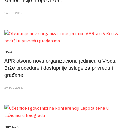
konferencije „Lepota žene“
16. JUN 2026.
PRAVO
APR otvorio novu organizacionu jedinicu u Vršcu:
Brže procedure i dostupnije usluge za privredu i
građane
29. MAJ 2026.
PRIVREDA