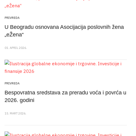
PRIVREDA
U Beogradu osnovana Asocijacija poslovnih žena
„eŽena“
01. APRIL 2026.
PRIVREDA
Bespovratna sredstava za preradu voća i povrća u
2026. godini
15. MART 2026.