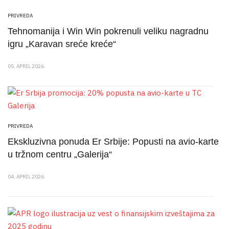
PRIVREDA
Tehnomanija i Win Win pokrenuli veliku nagradnu
igru „Karavan sreće kreće“
05. APRIL 2026.
PRIVREDA
Ekskluzivna ponuda Er Srbije: Popusti na avio-karte
u tržnom centru „Galerija“
04. APRIL 2026.