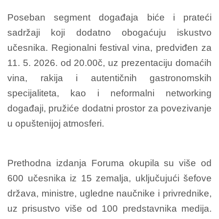
Poseban segment događaja biće i prateći
sadržaji koji dodatno obogaćuju iskustvo
učesnika. Regionalni festival vina, predviđen za
11. 5. 2026. od 20.00č, uz prezentaciju domaćih
vina, rakija i autentičnih gastronomskih
specijaliteta, kao i neformalni networking
događaji, pružiće dodatni prostor za povezivanje
u opuštenijoj atmosferi.
Prethodna izdanja Foruma okupila su više od
600 učesnika iz 15 zemalja, uključujući šefove
država, ministre, ugledne naučnike i privrednike,
uz prisustvo više od 100 predstavnika medija.