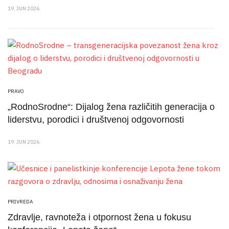
19. JUN 2026.
PRAVO
„RodnoSrodne“: Dijalog žena različitih generacija o
liderstvu, porodici i društvenoj odgovornosti
19. JUN 2026.
PRIVREDA
Zdravlje, ravnoteža i otpornost žena u fokusu