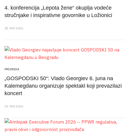
4. konferencija „Lepota žene“ okuplja vodeće
stručnjake i inspirativne govornike u Ložionici
28. MAJ 2026.
PRIVREDA
„GOSPODSKI 50“: Vlado Georgiev 6. juna na
Kalemegdanu organizuje spektakl koji prevazilazi
koncert
25. MAJ 2026.