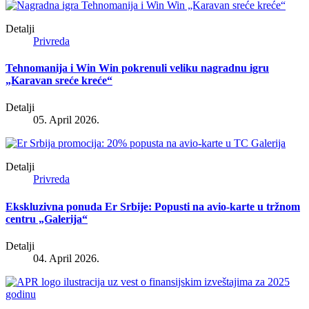
Detalji
Privreda
Tehnomanija i Win Win pokrenuli veliku nagradnu igru
„Karavan sreće kreće“
Detalji
05. April 2026.
Detalji
Privreda
Ekskluzivna ponuda Er Srbije: Popusti na avio-karte u tržnom
centru „Galerija“
Detalji
04. April 2026.