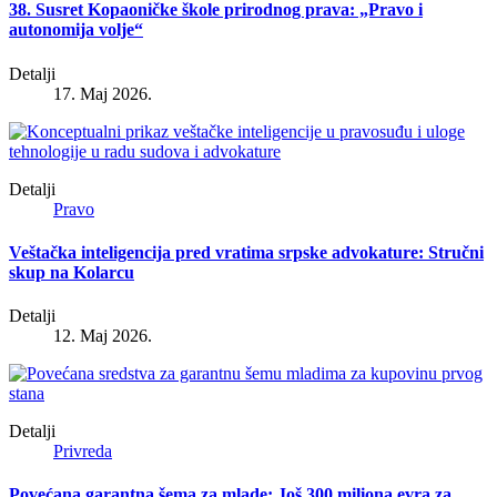
38. Susret Kopaoničke škole prirodnog prava: „Pravo i
autonomija volje“
Detalji
17. Maj 2026.
Detalji
Pravo
Veštačka inteligencija pred vratima srpske advokature: Stručni
skup na Kolarcu
Detalji
12. Maj 2026.
Detalji
Privreda
Povećana garantna šema za mlade: Još 300 miliona evra za