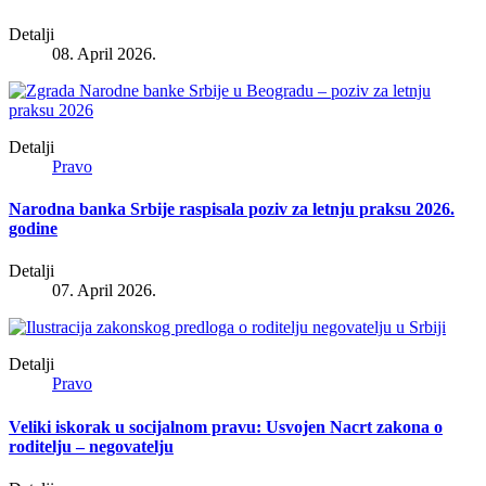
Detalji
08. April 2026.
Detalji
Pravo
Narodna banka Srbije raspisala poziv za letnju praksu 2026.
godine
Detalji
07. April 2026.
Detalji
Pravo
Veliki iskorak u socijalnom pravu: Usvojen Nacrt zakona o
roditelju – negovatelju