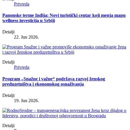
Privreda
Panonske terme Inđija: Novi turistički centar koji menja mapu
wellness investicija u Srbiji
Detalji
22. Jun 2026.
Detalji
Privreda
Program „Snažne i važne“ podržava razvoj ženskog
preduzetništva i ekonomskog osnaživanja
Detalji
19. Jun 2026.
Detalji