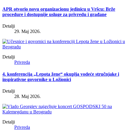
APR otvorio novu organizacionu jedinicu u Vršcu: Brže
procedure i dostupnije usluge za privredu i građane
Detalji
29. Maj 2026.
Detalji
Privreda
4. konferencija „Lepota žene“ okuplja vodeće stručnjake i
inspirativne govornike u Ložionici
Detalji
28. Maj 2026.
Detalji
Privreda