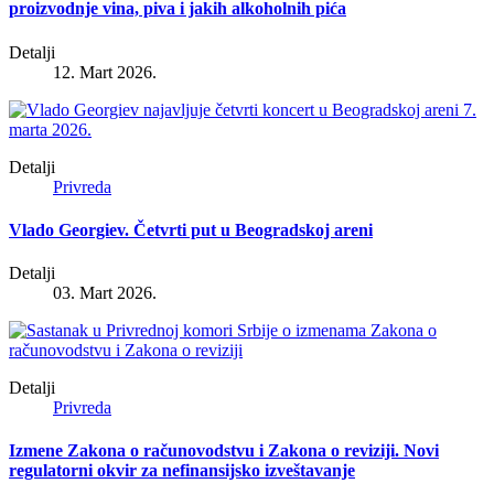
proizvodnje vina, piva i jakih alkoholnih pića
Detalji
12. Mart 2026.
Detalji
Privreda
Vlado Georgiev. Četvrti put u Beogradskoj areni
Detalji
03. Mart 2026.
Detalji
Privreda
Izmene Zakona o računovodstvu i Zakona o reviziji. Novi
regulatorni okvir za nefinansijsko izveštavanje