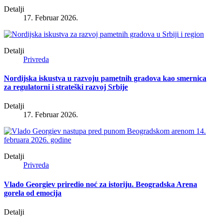
Detalji
17. Februar 2026.
Detalji
Privreda
Nordijska iskustva u razvoju pametnih gradova kao smernica
za regulatorni i strateški razvoj Srbije
Detalji
17. Februar 2026.
Detalji
Privreda
Vlado Georgiev priredio noć za istoriju. Beogradska Arena
gorela od emocija
Detalji