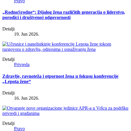
Pravo
„RodnoSrodne“: Dijalog žena različitih generacija o liderstvu,
porodici i društvenoj odgovornosti
Detalji
19. Jun 2026.
Detalji
Privreda
Zdravlje, ravnoteža i otpornost žena u fokusu konferencije
„Lepota žene“
Detalji
16. Jun 2026.
Detalji
Pravo