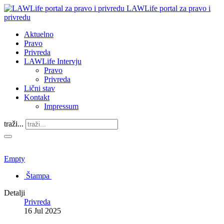
LAWLife portal za pravo i
privredu
Aktuelno
Pravo
Privreda
LAWLife Intervju
Pravo
Privreda
Lični stav
Kontakt
Impressum
traži...
Empty
Štampa
Detalji
Privreda
16 Jul 2025