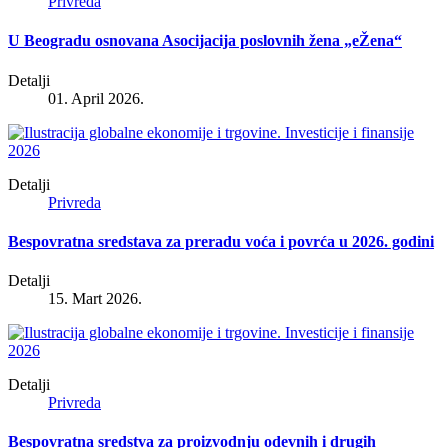
Privreda
U Beogradu osnovana Asocijacija poslovnih žena „eŽena“
Detalji
01. April 2026.
Detalji
Privreda
Bespovratna sredstava za preradu voća i povrća u 2026. godini
Detalji
15. Mart 2026.
Detalji
Privreda
Bespovratna sredstva za proizvodnju odevnih i drugih