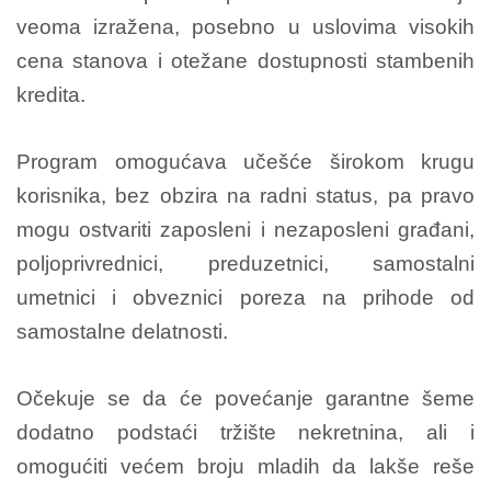
veoma izražena, posebno u uslovima visokih
cena stanova i otežane dostupnosti stambenih
kredita.
Program omogućava učešće širokom krugu
korisnika, bez obzira na radni status, pa pravo
mogu ostvariti zaposleni i nezaposleni građani,
poljoprivrednici, preduzetnici, samostalni
umetnici i obveznici poreza na prihode od
samostalne delatnosti.
Očekuje se da će povećanje garantne šeme
dodatno podstaći tržište nekretnina, ali i
omogućiti većem broju mladih da lakše reše