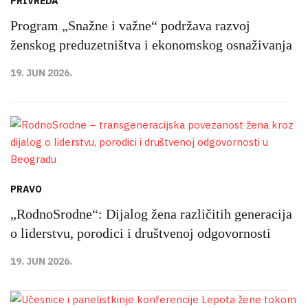
PRIVREDA
Program „Snažne i važne“ podržava razvoj
ženskog preduzetništva i ekonomskog osnaživanja
19. JUN 2026.
PRAVO
„RodnoSrodne“: Dijalog žena različitih generacija
o liderstvu, porodici i društvenoj odgovornosti
19. JUN 2026.