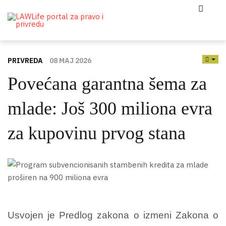
PRIVREDA
08 MAJ 2026
EMP
Povećana garantna šema za
mlade: Još 300 miliona evra
za kupovinu prvog stana
Usvojen je Predlog zakona o izmeni Zakona o