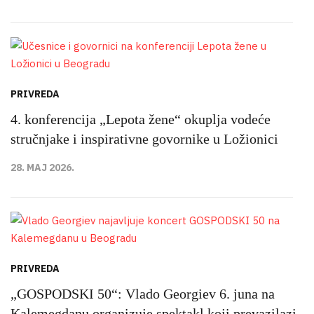
PRIVREDA
4. konferencija „Lepota žene“ okuplja vodeće
stručnjake i inspirativne govornike u Ložionici
28. MAJ 2026.
PRIVREDA
„GOSPODSKI 50“: Vlado Georgiev 6. juna na
Kalemegdanu organizuje spektakl koji prevazilazi