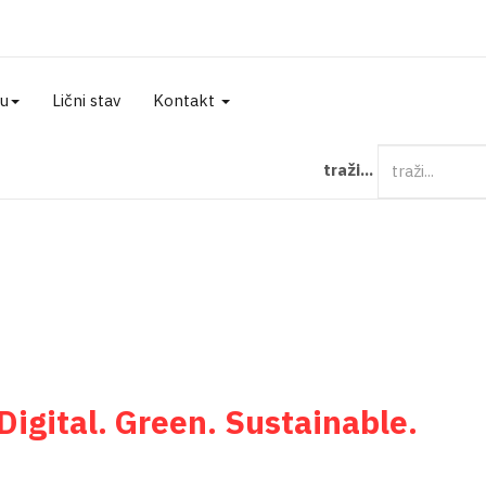
ju
Lični stav
Kontakt
traži...
igital. Green. Sustainable.