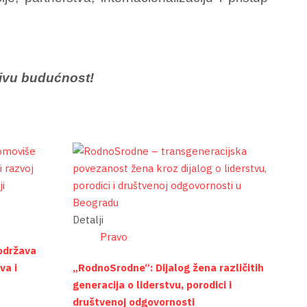
živu budućnost!
Detalji
Pravo
održava
va i
„RodnoSrodne“: Dijalog žena različitih
generacija o liderstvu, porodici i
društvenoj odgovornosti