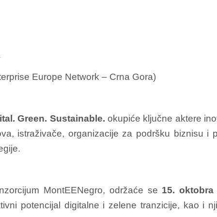
a
rprise Europe Network – Crna Gora)
ital. Green. Sustainable.
okupiće ključne aktere ino
a, istraživače, organizacije za podršku biznisu i
gije.
 konzorcijum MontEENegro, održaće se
15. oktobra
ivni potencijal digitalne i zelene tranzicije, kao i 