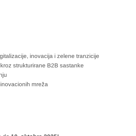
talizacije, inovacija i zelene tranzicije
 kroz strukturirane B2B sastanke
nju
h inovacionih mreža