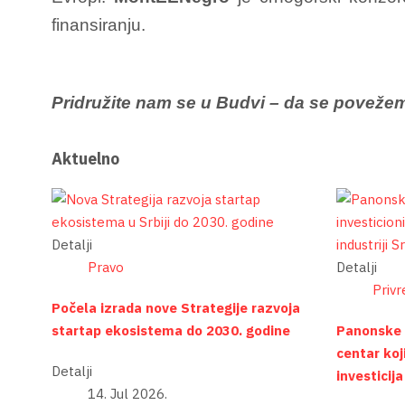
finansiranju.
Pridružite nam se u Budvi – da se povežem
Aktuelno
Detalji
Pravo
Detalji
Privr
Počela izrada nove Strategije razvoja
startap ekosistema do 2030. godine
Panonske t
centar ko
Detalji
investicija
14. Jul 2026.