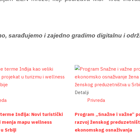
o, sarađujemo i zajedno gradimo digitalnu i odr
Detalji
eda
Privreda
erme Inđija: Novi turistički
Program „Snažne i važne“ p
ji menja mapu wellness
razvoj ženskog preduzetništ
 u Srbiji
ekonomskog osnaživanja