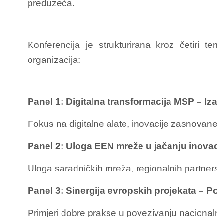
preduzeća.
Konferencija je strukturirana kroz četiri 
organizacija:
Panel 1: Digitalna transformacija MSP – Iza
Fokus na digitalne alate, inovacije zasnovane 
Panel 2: Uloga EEN mreže u jačanju inova
Uloga saradničkih mreža, regionalnih partnerst
Panel 3: Sinergija evropskih projekata – Po
Primjeri dobre prakse u povezivanju nacionaln