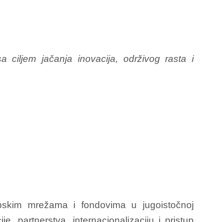
 ciljem jačanja inovacija, održivog rasta i
ropskim mrežama i fondovima u jugoistočnoj
 partnerstva, internacionalizaciju i pristup