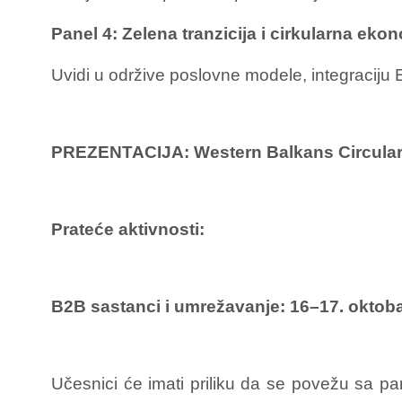
Panel 4: Zelena tranzicija i cirkularna ekon
Uvidi u održive poslovne modele, integraciju E
PREZENTACIJA: Western Balkans Circula
Prateće aktivnosti:
B2B sastanci i umrežavanje:
16–17. oktoba
Učesnici će imati priliku da se povežu sa par