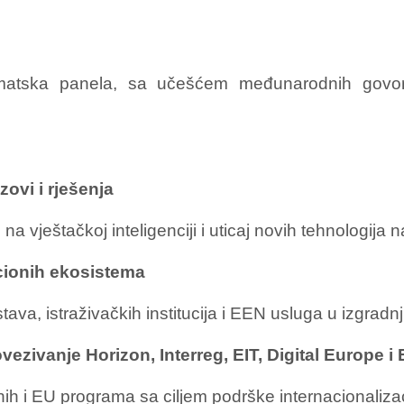
tematska panela, sa učešćem međunarodnih govorni
zovi i rješenja
na vještačkoj inteligenciji i uticaj novih tehnologij
cionih ekosistema
ava, istraživačkih institucija i EEN usluga u izgradn
vezivanje Horizon, Interreg, EIT, Digital Europe 
ih i EU programa sa ciljem podrške internacionalizaci