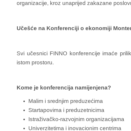
organizacije, kroz unaprijed zakazane poslo
Učešće na Konferenciji o ekonomiji Monte
Svi učesnici FINNO konferencije imaće prili
istom prostoru.
Kome je konferencija namijenjena?
Malim i srednjim preduzećima
Startapovima i preduzetnicima
Istraživačko-razvojnim organizacijama
Univerzitetima i inovacionim centrima