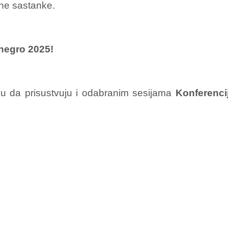
vne sastanke.
negro 2025!
ku da prisustvuju i odabranim sesijama
Konferenci