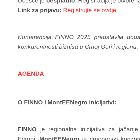
Učešće je
besplatno
. Registracija je otvore
Link za prijavu:
Registrujte se ovdje
Konferencija FINNO 2025 predstavlja događa
konkurentnosti biznisa u Crnoj Gori i regionu.
AGENDA
O FINNO i MontEENegro inicijativi:
FINNO
je regionalna inicijativa za jačanj
Evropi.
MontEENegro
je crnogorski konzorc