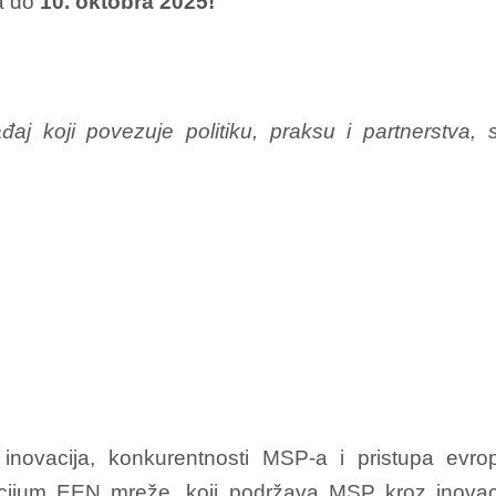
na do
10. oktobra 2025!
j koji povezuje politiku, praksu i partnerstva, sa
e inovacija, konkurentnosti MSP-a i pristupa ev
ijum EEN mreže, koji podržava MSP kroz inovacije,