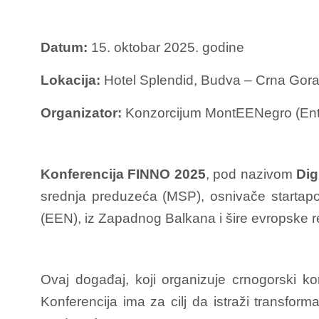
Datum:
15. oktobar 2025. godine
Lokacija:
Hotel Splendid, Budva – Crna Gor
Organizator:
Konzorcijum MontEENegro (Ente
Konferencija FINNO 2025
, pod nazivom
Dig
srednja preduzeća (MSP), osnivače startapov
(EEN), iz Zapadnog Balkana i šire evropske re
Ovaj događaj, koji organizuje crnogorski
Konferencija ima za cilj da istraži transformat