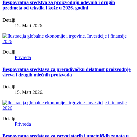
Bespovratna sredstva za proizvodnju odevnih i drugih
predmeta od tekstila i kože u 2026. godini
Detalji
15. Mart 2026.
Detalji
Privreda
Bespovratna sredstava za prerađivačku delatnost proizvodnje
sireva i drugih mlečnih proizvoda
Detalji
15. Mart 2026.
Detalji
Privreda
Bespovratna sredstava za razvoj starih i umetničkih zanata u