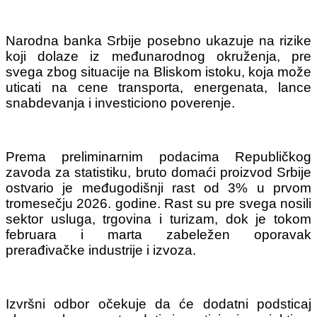
Narodna banka Srbije posebno ukazuje na rizike
koji dolaze iz međunarodnog okruženja, pre
svega zbog situacije na Bliskom istoku, koja može
uticati na cene transporta, energenata, lance
snabdevanja i investiciono poverenje.
Prema preliminarnim podacima Republičkog
zavoda za statistiku, bruto domaći proizvod Srbije
ostvario je međugodišnji rast od 3% u prvom
tromesečju 2026. godine. Rast su pre svega nosili
sektor usluga, trgovina i turizam, dok je tokom
februara i marta zabeležen oporavak
prerađivačke industrije i izvoza.
Izvršni odbor očekuje da će dodatni podsticaj