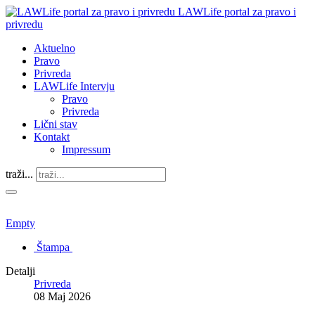
LAWLife portal za pravo i
privredu
Aktuelno
Pravo
Privreda
LAWLife Intervju
Pravo
Privreda
Lični stav
Kontakt
Impressum
traži...
Empty
Štampa
Detalji
Privreda
08 Maj 2026