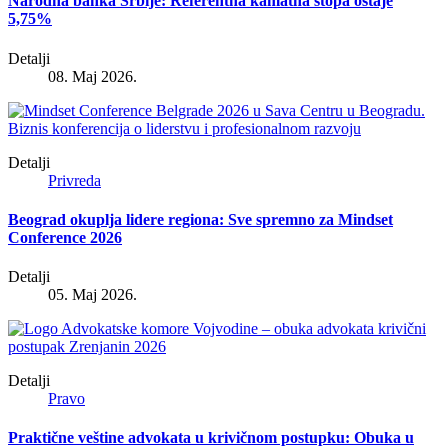
Narodna banka Srbije: Referentna kamatna stopa ostaje
5,75%
Detalji
08. Maj 2026.
Detalji
Privreda
Beograd okuplja lidere regiona: Sve spremno za Mindset
Conference 2026
Detalji
05. Maj 2026.
Detalji
Pravo
Praktične veštine advokata u krivičnom postupku: Obuka u