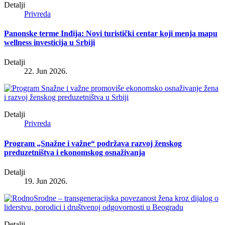
Detalji
Privreda
Panonske terme Inđija: Novi turistički centar koji menja mapu
wellness investicija u Srbiji
Detalji
22. Jun 2026.
Detalji
Privreda
Program „Snažne i važne“ podržava razvoj ženskog
preduzetništva i ekonomskog osnaživanja
Detalji
19. Jun 2026.
Detalji