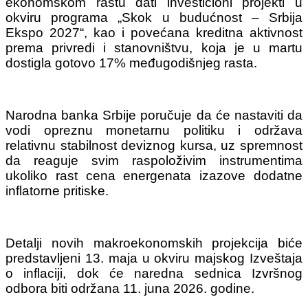
ekonomskom rastu dati investicioni projekti u
okviru programa „Skok u budućnost – Srbija
Ekspo 2027“, kao i povećana kreditna aktivnost
prema privredi i stanovništvu, koja je u martu
dostigla gotovo 17% međugodišnjeg rasta.
Narodna banka Srbije poručuje da će nastaviti da
vodi opreznu monetarnu politiku i održava
relativnu stabilnost deviznog kursa, uz spremnost
da reaguje svim raspoloživim instrumentima
ukoliko rast cena energenata izazove dodatne
inflatorne pritiske.
Detalji novih makroekonomskih projekcija biće
predstavljeni 13. maja u okviru majskog Izveštaja
o inflaciji, dok će naredna sednica Izvršnog
odbora biti održana 11. juna 2026. godine.