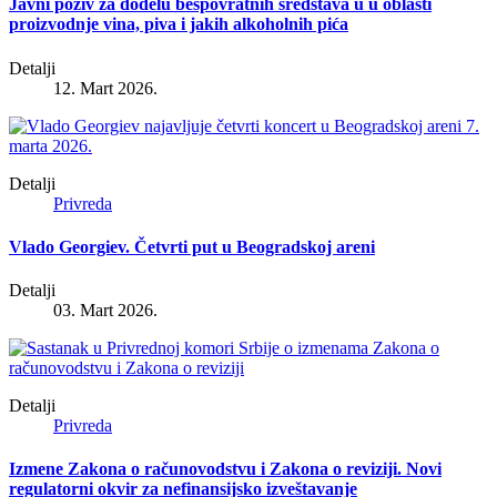
Javni poziv za dodelu bespovratnih sredstava u u oblasti
proizvodnje vina, piva i jakih alkoholnih pića
Detalji
12. Mart 2026.
Detalji
Privreda
Vlado Georgiev. Četvrti put u Beogradskoj areni
Detalji
03. Mart 2026.
Detalji
Privreda
Izmene Zakona o računovodstvu i Zakona o reviziji. Novi
regulatorni okvir za nefinansijsko izveštavanje