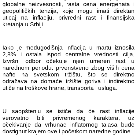
globalne neizvesnosti, rasta cena energenata i
geopolitičkih tenzija, koje mogu imati direktan
uticaj na inflaciju, privredni rast i finansijska
kretanja u Srbiji.
Iako je međugodišnja inflacija u martu iznosila
2,8% i ostala ispod centralne vrednosti cilja,
Izvršni odbor očekuje njen umeren rast u
narednom periodu, prvenstveno zbog viših cena
nafte na svetskom tržištu, što se direktno
odražava na domaće tržište goriva i indirektno
utiče na troškove hrane, transporta i usluga.
U saopštenju se ističe da će rast inflacije
verovatno biti privremenog karaktera, uz
očekivanje da vrhunac inflatornog talasa bude
dostignut krajem ove i početkom naredne godine.