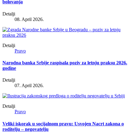
bolovanja
Detalji
08. April 2026.
Detalji
Pravo
Narodna banka Srbije raspisala poziv za letnju praksu 2026.
godine
Detalji
07. April 2026.
Detalji
Pravo
Veliki iskorak u socijalnom pravu: Usvojen Nacrt zakona o
roditelju – negovatelju