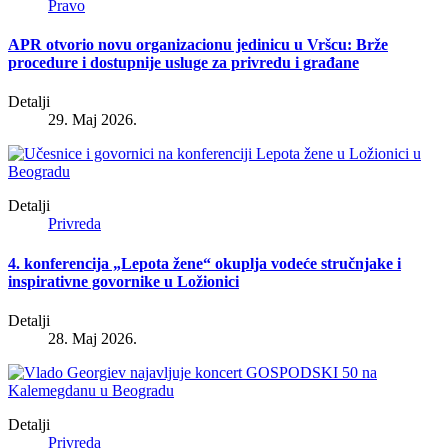
Pravo
APR otvorio novu organizacionu jedinicu u Vršcu: Brže
procedure i dostupnije usluge za privredu i građane
Detalji
29. Maj 2026.
Detalji
Privreda
4. konferencija „Lepota žene“ okuplja vodeće stručnjake i
inspirativne govornike u Ložionici
Detalji
28. Maj 2026.
Detalji
Privreda