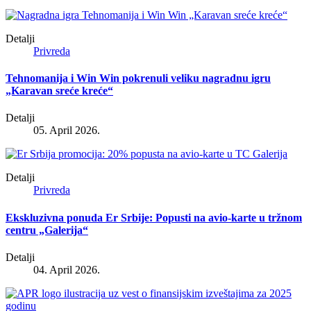
Detalji
Privreda
Tehnomanija i Win Win pokrenuli veliku nagradnu igru
„Karavan sreće kreće“
Detalji
05. April 2026.
Detalji
Privreda
Ekskluzivna ponuda Er Srbije: Popusti na avio-karte u tržnom
centru „Galerija“
Detalji
04. April 2026.