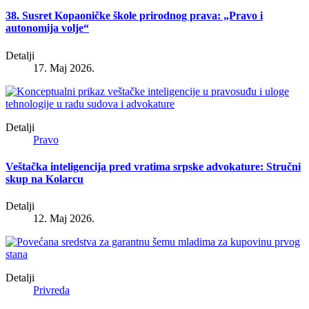
38. Susret Kopaoničke škole prirodnog prava: „Pravo i
autonomija volje“
Detalji
17. Maj 2026.
Detalji
Pravo
Veštačka inteligencija pred vratima srpske advokature: Stručni
skup na Kolarcu
Detalji
12. Maj 2026.
Detalji
Privreda