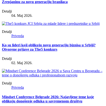
Zrenjaninu za novu generaciju branilaca
Detalji
04. Maj 2026.
Detalji
Privreda
Ko su lideri koji oblikuju novu generaciju biznisa u Srbiji?
Otvorene prijave za The5 konkurs
Detalji
02. Maj 2026.
Detalji
Privreda
Mindset Conference Belgrade 2026: Najavljene teme koje
oblikuju donošenje odluka u savremenom društvu