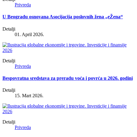
Privreda
U Beogradu osnovana Asocijacija poslovnih žena „eŽena“
Detalji
01. April 2026.
Detalji
Privreda
Bespovratna sredstava za preradu voća i povrća u 2026. godini
Detalji
15. Mart 2026.
Detalji
Privreda