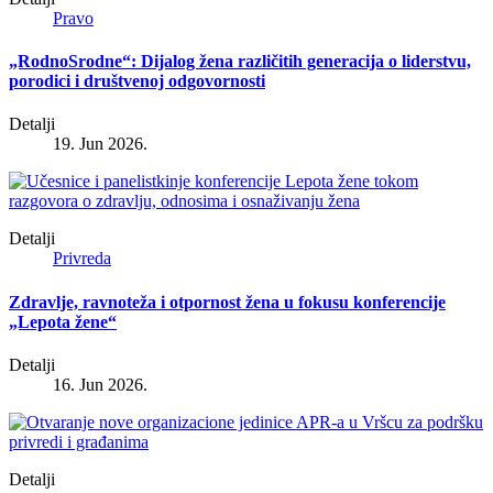
Pravo
„RodnoSrodne“: Dijalog žena različitih generacija o liderstvu,
porodici i društvenoj odgovornosti
Detalji
19. Jun 2026.
Detalji
Privreda
Zdravlje, ravnoteža i otpornost žena u fokusu konferencije
„Lepota žene“
Detalji
16. Jun 2026.
Detalji