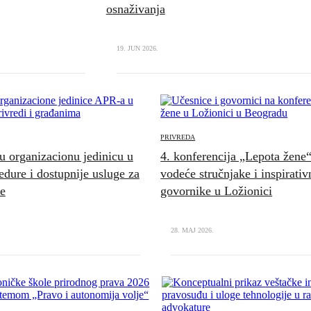
osnaživanja
19. JUN 2026.
PRIVREDA
 organizacionu jedinicu u
4. konferencija „Lepota žene
edure i dostupnije usluge za
vodeće stručnjake i inspirativ
ne
govornike u Ložionici
28. MAJ 2026.