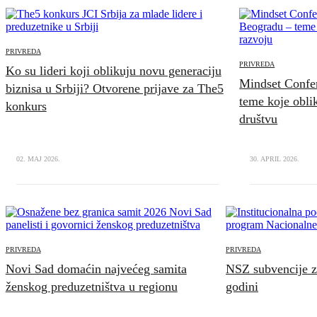
PRIVREDA
PRIVREDA
Ko su lideri koji oblikuju novu generaciju
Mindset Confe
biznisa u Srbiji? Otvorene prijave za The5
teme koje obl
konkurs
društvu
02. MAJ 2026.
30. APRIL 2026.
PRIVREDA
PRIVREDA
Novi Sad domaćin najvećeg samita
NSZ subvencije z
ženskog preduzetništva u regionu
godini