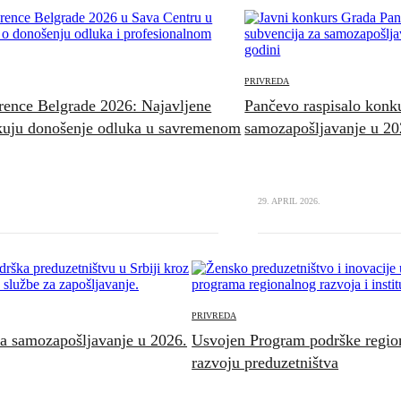
PRIVREDA
rence Belgrade 2026: Najavljene
Pančevo raspisalo konk
ikuju donošenje odluka u savremenom
samozapošljavanje u 20
29. APRIL 2026.
PRIVREDA
a samozapošljavanje u 2026.
Usvojen Program podrške regio
razvoju preduzetništva