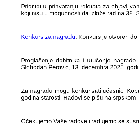
Prioritet u prihvatanju referata za objavlji
koji nisu u mogućnosti da izlože rad na 38. 
Konkurs za nagradu
. Konkurs je otvoren do
Proglašenje dobitnika i uručenje nagrad
Slobodan Perović, 13. decembra 2025. godi
Za nagradu mogu konkurisati učesnici Kopao
godina starosti. Radovi se pišu na srpskom i
Očekujemo Vaše radove i radujemo se susr