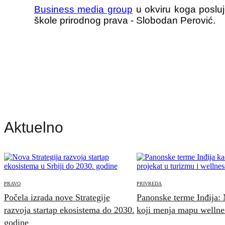
Business media group
u okviru koga poslu
škole prirodnog prava - Slobodan Perović.
Aktuelno
PRAVO
PRIVREDA
Počela izrada nove Strategije
Panonske terme Inđija: N
razvoja startap ekosistema do 2030.
koji menja mapu wellness
godine