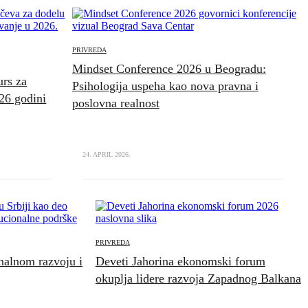
PRIVREDA
Mindset Conference 2026 u Beogradu:
urs za
Psihologija uspeha kao nova pravna i
26 godini
poslovna realnost
24. APRIL 2026.
PRIVREDA
nalnom razvoju i
Deveti Jahorina ekonomski forum
okuplja lidere razvoja Zapadnog Balkana