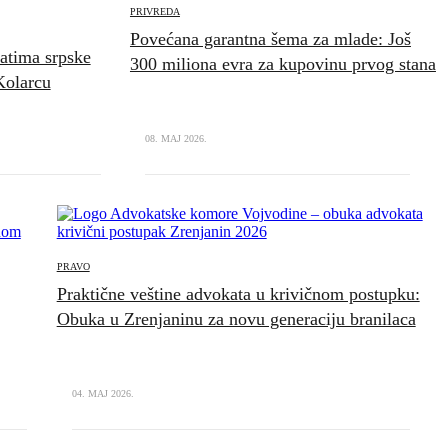
PRIVREDA
Povećana garantna šema za mlade: Još
ratima srpske
300 miliona evra za kupovinu prvog stana
Kolarcu
08. MAJ 2026.
PRAVO
Praktične veštine advokata u krivičnom postupku:
Obuka u Zrenjaninu za novu generaciju branilaca
04. MAJ 2026.