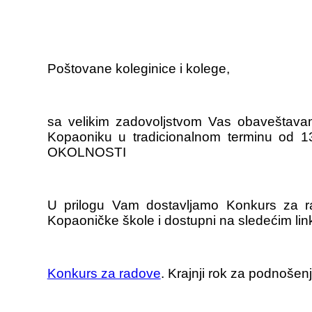
Poštovane koleginice i kolege,
sa velikim zadovoljstvom Vas obaveštava
Kopaoniku u tradicionalnom terminu o
OKOLNOSTI
U prilogu Vam dostavljamo Konkurs za ra
Kopaoničke škole i dostupni na sledećim lin
Konkurs za radove
. Krajnji rok za podnošen