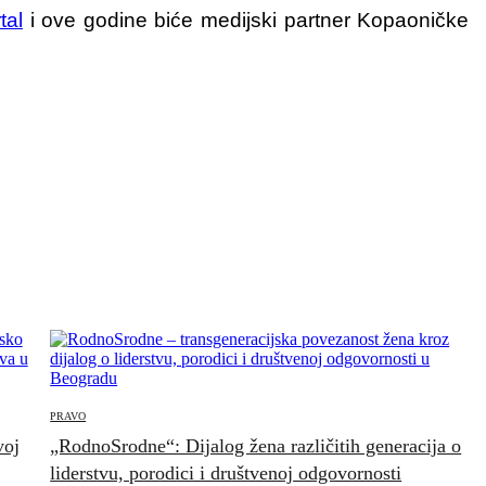
tal
i ove godine biće medijski partner Kopaoničke
PRAVO
voj
„RodnoSrodne“: Dijalog žena različitih generacija o
liderstvu, porodici i društvenoj odgovornosti