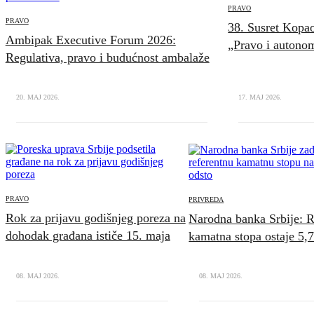
PRAVO
PRAVO
38. Susret Kopao
Ambipak Executive Forum 2026:
„Pravo i autonom
Regulativa, pravo i budućnost ambalaže
20. MAJ 2026.
17. MAJ 2026.
PRAVO
PRIVREDA
Rok za prijavu godišnjeg poreza na
Narodna banka Srbije: R
dohodak građana ističe 15. maja
kamatna stopa ostaje 5
08. MAJ 2026.
08. MAJ 2026.