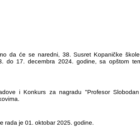
mo da će se naredni, 38. Susret Kopaničke škole
d 13. do 17. decembra 2024. godine, sa opšto
dove i Konkurs za nagradu "Profesor Slobodan P
kovima.
je rada je 01. oktobar 2025. godine.