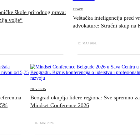
PRAVO
ničke škole prirodnog prava:
Veštačka inteligencija pred v
ija volje“
advokature: Stručni skup na 
12. MAJ 2026.
PRIVREDA
eferentna
Beograd okuplja lidere regiona: Sve spremno za
,75%
Mindset Conference 2026
05. MAJ 2026.