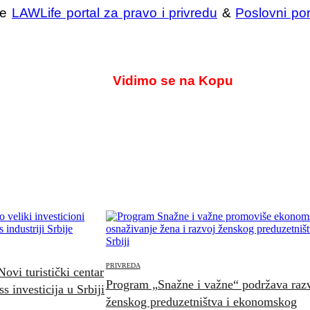
je
LAWLife portal za pravo i privredu
&
Poslovni por
Vidimo se na Kopu
PRIVREDA
ovi turistički centar
Program „Snažne i važne“ podržava raz
 investicija u Srbiji
ženskog preduzetništva i ekonomskog