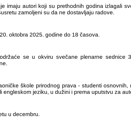
vanje imaju autori koji su prethodnih godina izlagali
Susretu zamoljeni su da ne dostavljaju radove.
 20. oktobra 2025. godine do 18 časova.
e održaće se u okviru svečane plenarne sednice 
ne.
ničke škole prirodnog prava - studenti osnovnih, ma
li engleskom jeziku, u dužini i prema uputstvu za au
etu u decembru.