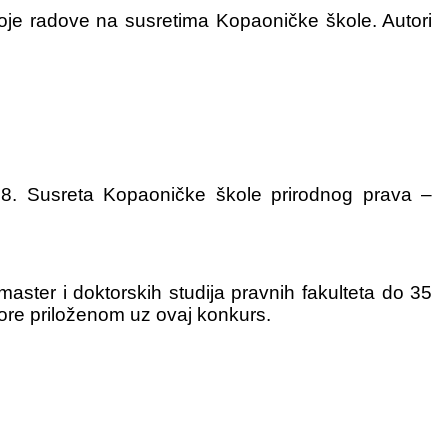
 svoje radove na susretima Kopaoničke škole. Autori
38. Susreta Kopaoničke škole prirodnog prava –
ster i doktorskih studija pravnih fakulteta do 35
tore priloženom uz ovaj konkurs.