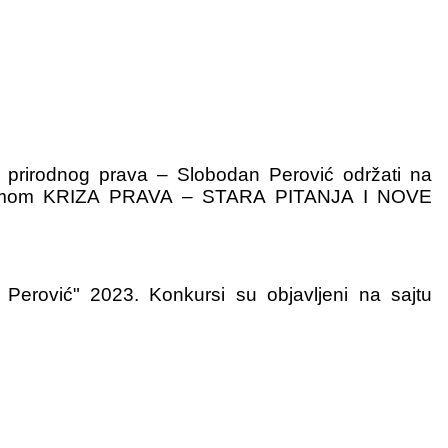
 prirodnog prava – Slobodan Perović održati na
m temom KRIZA PRAVA – STARA PITANJA I NOVE
erović" 2023. Konkursi su objavljeni na sajtu