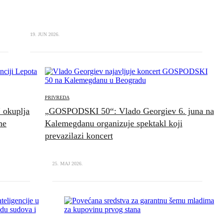
19. JUN 2026.
PRIVREDA
“ okuplja
„GOSPODSKI 50“: Vlado Georgiev 6. juna na
ne
Kalemegdanu organizuje spektakl koji
prevazilazi koncert
25. MAJ 2026.