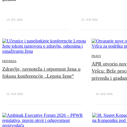
14. JUL 2026.
22. JUN 2026.
PRAVO
PRIVREDA
APR otvorio novu
Zdravlje, ravnoteža i otpornost žena u
Vršcu: Brže proc
fokusu konferencije „Lepota žene“
privredu i građa
16. JUN 2026.
29. MAJ 2026.