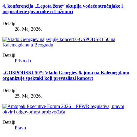
4. konferencija „Lepota žene“ okuplja vodeće stručnjake i
inspirativne govornike u Ložionici
Detalji
28. Maj 2026.
Detalji
Privreda
„GOSPODSKI 50“: Vlado Georgiev 6. juna na Kalemegdanu
organizuje spektakl koji prevazilazi koncert
Detalji
25. Maj 2026.
Detalji
Pravo