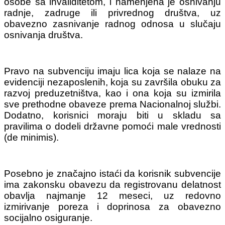
osobe sa invaliditetom, i namenjena je osnivanju
radnje, zadruge ili privrednog društva, uz
obavezno zasnivanje radnog odnosa u slučaju
osnivanja društva.
Pravo na subvenciju imaju lica koja se nalaze na
evidenciji nezaposlenih, koja su završila obuku za
razvoj preduzetništva, kao i ona koja su izmirila
sve prethodne obaveze prema Nacionalnoj službi.
Dodatno, korisnici moraju biti u skladu sa
pravilima o dodeli državne pomoći male vrednosti
(de minimis).
Posebno je značajno istaći da korisnik subvencije
ima zakonsku obavezu da registrovanu delatnost
obavlja najmanje 12 meseci, uz redovno
izmirivanje poreza i doprinosa za obavezno
socijalno osiguranje.