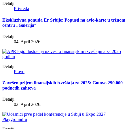
Detalji
Privreda
Ekskluzivna ponuda Er Srbije: Popusti na avio-karte u tržnom
centru „Galerija“
Detalji
04. April 2026.
Detalji
Pravo
Završen prijem finansijskih izveštaja za 2025: Gotovo 290.000
podnetih zahteva
Detalji
02. April 2026.