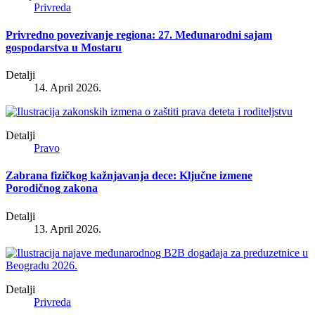
Privreda
Privredno povezivanje regiona: 27. Međunarodni sajam
gospodarstva u Mostaru
Detalji
14. April 2026.
Detalji
Pravo
Zabrana fizičkog kažnjavanja dece: Ključne izmene
Porodičnog zakona
Detalji
13. April 2026.
Detalji
Privreda