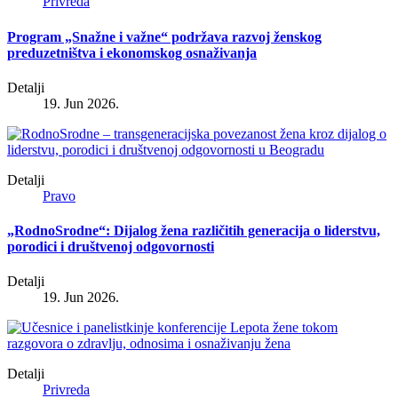
Privreda
Program „Snažne i važne“ podržava razvoj ženskog
preduzetništva i ekonomskog osnaživanja
Detalji
19. Jun 2026.
Detalji
Pravo
„RodnoSrodne“: Dijalog žena različitih generacija o liderstvu,
porodici i društvenoj odgovornosti
Detalji
19. Jun 2026.
Detalji
Privreda