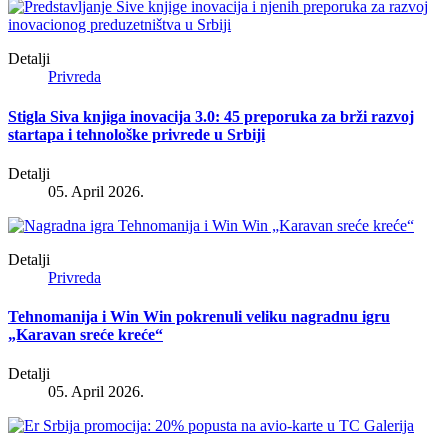
Detalji
Privreda
Stigla Siva knjiga inovacija 3.0: 45 preporuka za brži razvoj
startapa i tehnološke privrede u Srbiji
Detalji
05. April 2026.
Detalji
Privreda
Tehnomanija i Win Win pokrenuli veliku nagradnu igru
„Karavan sreće kreće“
Detalji
05. April 2026.