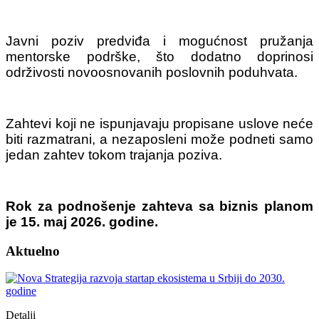
Javni poziv predviđa i mogućnost pružanja
mentorske podrške, što dodatno doprinosi
održivosti novoosnovanih poslovnih poduhvata.
Zahtevi koji ne ispunjavaju propisane uslove neće
biti razmatrani, a nezaposleni može podneti samo
jedan zahtev tokom trajanja poziva.
Rok za podnošenje zahteva sa biznis planom
je 15. maj 2026. godine.
Aktuelno
Detalji