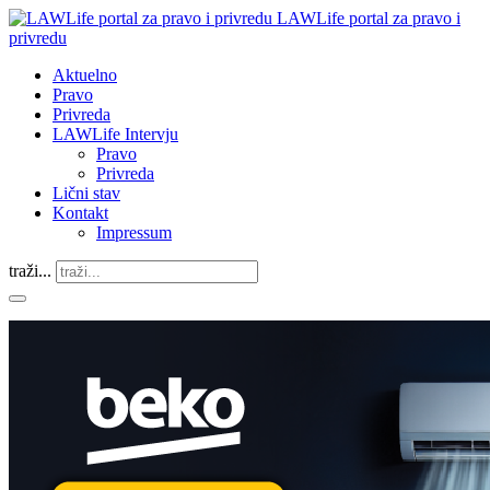
LAWLife portal za pravo i
privredu
Aktuelno
Pravo
Privreda
LAWLife Intervju
Pravo
Privreda
Lični stav
Kontakt
Impressum
traži...