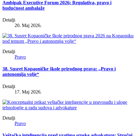
Ambipak Executive Forum 2026: Regulativa, pravo i
budućnost ambalaže
Detalji
20. Maj 2026.
Detalji
Pravo
38. Susret Kopaoničke škole prirodnog prava: „Pravo i
autonomija volje“
Detalji
17. Maj 2026.
Detalji
Pravo
Veštačka inteligencija pred vratima srpske advokature: Stručni