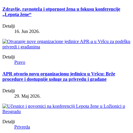
Zdravlje, ravnoteža i otpornost žena u fokusu konferencije
„Lepota žene“
Detalji
16. Jun 2026.
Detalji
Pravo
APR otvorio novu organizacionu jedinicu u Vršcu: Brže
procedure i dostupnije usluge za privredu i građane
Detalji
29. Maj 2026.
Detalji
Privreda