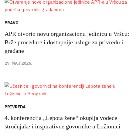
PRAVO
APR otvorio novu organizacionu jedinicu u Vršcu:
Brže procedure i dostupnije usluge za privredu i
građane
29. MAJ 2026.
PRIVREDA
4. konferencija „Lepota žene“ okuplja vodeće
stručnjake i inspirativne govornike u Ložionici