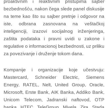
proaktivnim i reaktivnim pristupima sajber
bezbednošću, nakon čega slede panel diskusije
na teme kao što su sajber pretnje i odgovor na
iste, odbrana zasnovana na veštačkoj
inteligenciji, izazovi socijalnog inženjeringa,
zaštita podataka i pravni uvidi u zakone i
regulative o informacionoj bezbednosti, uz priliku
za povezivanje i druženje tokom dana.
Kompanije i organizacije koje učestvuju:
Mastercard, Schneider Electric, Siemens
Energy, RATEL, Nelt, United Group, Oracle,
Microsoft, Erste Bank, AIK Banka, Addiko Bank,
Unicom Telecom, Jadranski naftovod, OTP
banka, HTEC, TeleGroup, Mivela, Zira, Stada