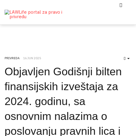
PRIVREDA
16 JUN 2025
EMP
Objavljen Godišnji bilten
finansijskih izveštaja za
2024. godinu, sa
osnovnim nalazima o
poslovanju pravnih lica i