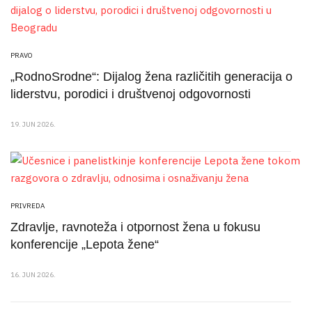
PRAVO
„RodnoSrodne“: Dijalog žena različitih generacija o
liderstvu, porodici i društvenoj odgovornosti
19. JUN 2026.
PRIVREDA
Zdravlje, ravnoteža i otpornost žena u fokusu
konferencije „Lepota žene“
16. JUN 2026.