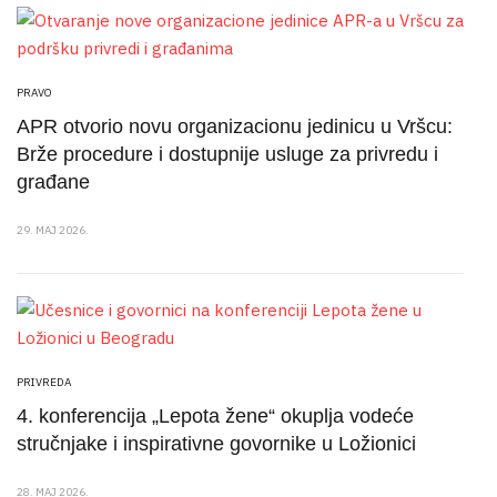
PRAVO
APR otvorio novu organizacionu jedinicu u Vršcu:
Brže procedure i dostupnije usluge za privredu i
građane
29. MAJ 2026.
PRIVREDA
4. konferencija „Lepota žene“ okuplja vodeće
stručnjake i inspirativne govornike u Ložionici
28. MAJ 2026.