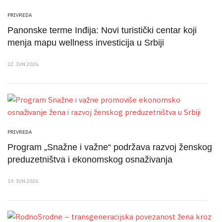
PRIVREDA
Panonske terme Inđija: Novi turistički centar koji
menja mapu wellness investicija u Srbiji
22. JUN 2026.
PRIVREDA
Program „Snažne i važne“ podržava razvoj ženskog
preduzetništva i ekonomskog osnaživanja
19. JUN 2026.