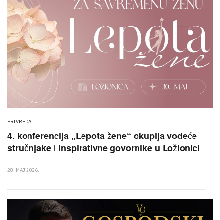
PRIVREDA
4. konferencija „Lepota žene“ okuplja vodeće
stručnjake i inspirativne govornike u Ložionici
28. MAJ 2026.