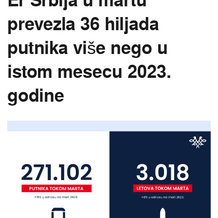
Er Srbija u martu
prevezla 36 hiljada
putnika više nego u
istom mesecu 2023.
godine