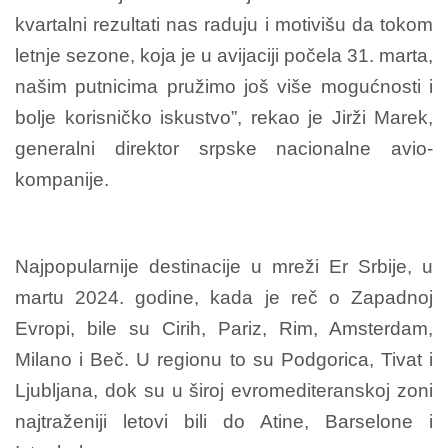
kvartalni rezultati nas raduju i motivišu da tokom
letnje sezone, koja je u avijaciji počela 31. marta,
našim putnicima pružimo još više mogućnosti i
bolje korisničko iskustvo”, rekao je Jirži Marek,
generalni direktor srpske nacionalne avio-
kompanije.
Najpopularnije destinacije u mreži Er Srbije, u
martu 2024. godine, kada je reč o Zapadnoj
Evropi, bile su Cirih, Pariz, Rim, Amsterdam,
Milano i Beč. U regionu to su Podgorica, Tivat i
Ljubljana, dok su u široj evromediteranskoj zoni
najtraženiji letovi bili do Atine, Barselone i