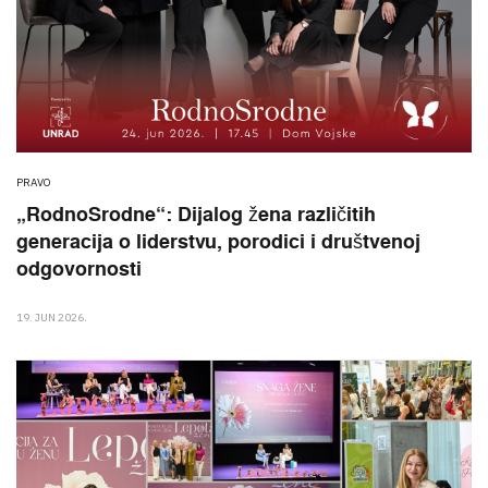
PRAVO
„RodnoSrodne“: Dijalog žena različitih
generacija o liderstvu, porodici i društvenoj
odgovornosti
19. JUN 2026.